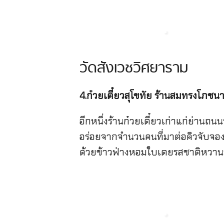
วัดสังเวชวิศยาราม
4.ก๋วยเตี๋ยวสุโขทัย ร้านสมทรงโภชน
อีกหนึ่งร้านก๋วยเตี๋ยวเก่าแก่ย่านถ
อร่อยจากจํานวนคนที่มาต่อคิวจับจอง
ด้วยข้าวฟ่างหอมใบเตยรสชาติหวานหอ