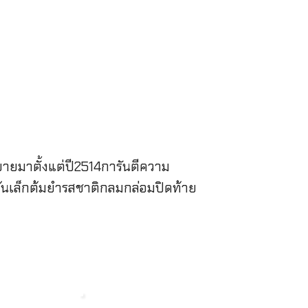
ดขายมาตั้งแต่ปี2514การันตีความ
้นเล็กต้มยํารสชาติกลมกล่อมปิดท้าย