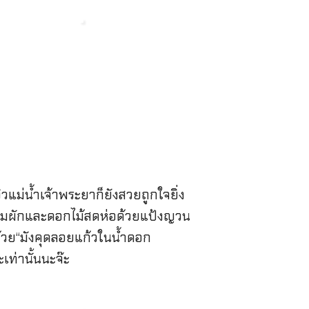
่น้ำเจ้าพระยาก็ยังสวยถูกใจยิ่ง
พร้อมผักและดอกไม้สดห่อด้วยแป้งญวน
้วย“มังคุดลอยแก้วในน้ำดอก
เท่านั้นนะจ๊ะ