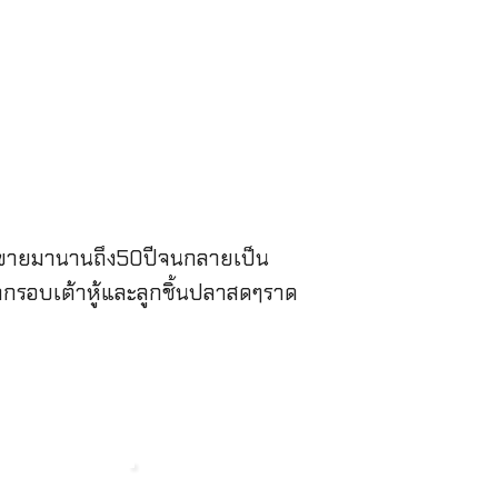
ปิดขายมานานถึง50ปีจนกลายเป็น
ึกกรอบเต้าหู้และลูกชิ้นปลาสดๆราด