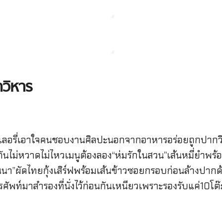
วิหาร
ลอรี่เอาใจคนชอบงานศิลปะนอกจากอาหารอร่อยถูกปากวิวแม
นกันไม่หวาดไม่ไหวเมนูต้องลอง“ห่มรักในสวน”เส้นหมี่ยํา
นา”ผัดไทยกุ้งเสิร์ฟพร้อมเส้นข้าวซอยกรอบก่อนล้างปากด
พท์มาสํารองที่นั่งไว้ก่อนกันเหนียวเพราะรองรับแค่10โต๊ะ