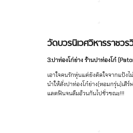
วัดบวรนิเวศวิหารราชวรว
3.ปาท่องโก่ย่าง ร้านปาท่องโก๋ (Pat
เอาใจคนรักหุ่นแต่ยังตัดใจจากแป้งไ
นําให้สั่งปาท่องโก๋ย่าง(หอมกรุ่น)เ
แลตฟินจนลืมอ้วนกันไปชั่วขณะ!!!