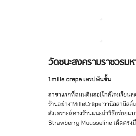
วัดชนะสงครามราชวรมหา
1.mille crepe เครปพันชั้น
สาขาแรกที่ถนนดินสอ(ใกล้โรงเรียนสต
ร้านอย่าง“MilleCrêpe”วานิลลามิลล์
สังเคราะห์ทางร้านแนะนำวิธีอร่อยแบ
Strawberry Mousseline เด็ดตรงมีสต