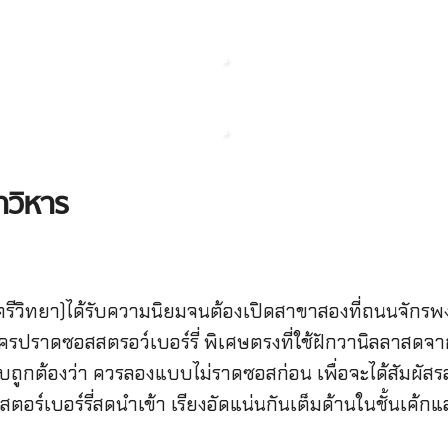
วิหาร
รีวิทยา)ได้รับความนิยมจนต้องเปิดสาขาสองที่ถนนจักรพง
เครปราดซอสสตรอว์เบอร์รี่ พิเศษตรงที่ใช้ฝักวานิลลาสดจ
บถูกต้องว่า ควรลองแบบไม่ราดซอสก่อน เพื่อจะได้สัมผัสรส
อร์เบอร์รี่สดนำเข้า เรียงอัดแน่นกันเต็มด้านในชั้นเค้