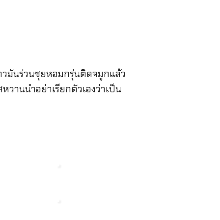
้าวมันร่วนซุยหอมกรุ่นติดจมูกแล้ว
รสหวานนําอย่าเรียกตัวเองว่าเป็น