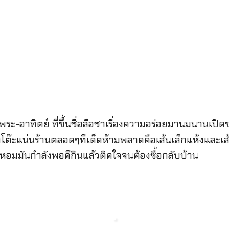
า
นนพระ-อาทิตย์ ที่ขึ้นชื่อลือชาเรื่องความอร่อยมานมนานเปิ
โต๊ะแน่นร้านตลอดๆทีเด็ดห้ามพลาดคือเส้นเล็กแห้งและเส
มมันกําลังพอดีกินแล้วติดใจจนต้องซื้อกลับบ้าน