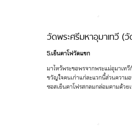
วัดพระศรีมหาอุมาเทวี (ว
5.เย็นตาโฟวัดแขก
มาไหว้พระขอพรจากพระแม่อุมาเทวีกั
ขวัญใจคนเก่าแก่ละแวกนี้ส่วนความอร
ซอสเย็นตาโฟรสกลมกล่อมตามด้วยเปาะ