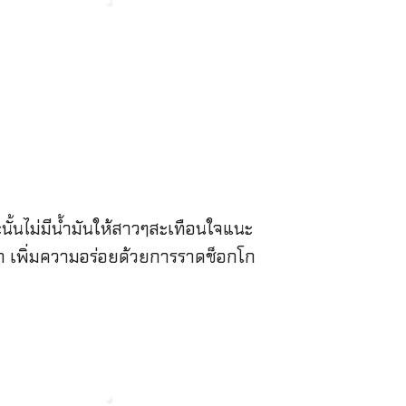
้นไม่มีน้ํามันให้สาวๆสะเทือนใจแนะ
ขยา เพิ่มความอร่อยด้วยการราดช็อกโก