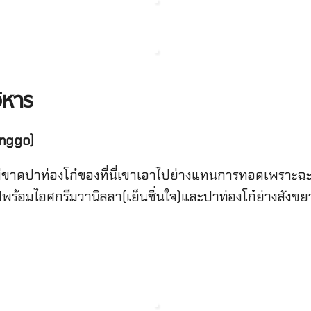
ิหาร
onggo)
ม่ขาดปาท่องโก๋ของที่นี่เขาเอาไปย่างแทนการทอดเพราะฉะนั
สิร์ฟพร้อมไอศกรีมวานิลลา(เย็นชื่นใจ)และปาท่องโก๋ย่างสัง