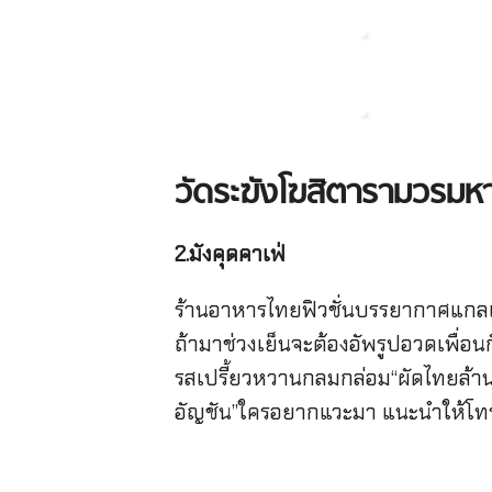
วัดระฆังโฆสิตารามวรมหา
2.มังคุดคาเฟ่
ร้านอาหารไทยฟิวชั่นบรรยากาศแกลเ
ถ้ามาช่วงเย็นจะต้องอัพรูปอวดเพื่อ
รสเปรี้ยวหวานกลมกล่อม“ผัดไทยล้าน
อัญชัน”ใครอยากแวะมา แนะนําให้โทรศั