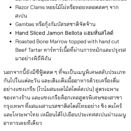
Razor Clams หอยไม้ไผ่หรือหอยหลอดสดๆ จาก
สเปน
Gambas หรือกุ้งกัมบัสรสชาติจัดจ้าน
Hand Sliced Jamon Bellota แฮมหั่นสไลด์
Roasted Bone Marrow topped with hand cut
Beef Tartar ทาร์ทาร์เนื้อที่ผ่านการหมักและปรุงรส
มาอย่างพิถีพิถัน
นอกจากนี้ยังมีซีฟู้ดสด ๆ ที่จะเป็นเมนูพิเศษสลับประเภท
กันไปในแต่ละวัน และเติมเต็มมื้ออาหารด้วยเครื่องดื่ม
อย่างแซงเกรีย (ไวน์ผสมผลไม้สไตล์สเปน) สูตรเฉพาะ
ของทางร้าน และแซงเกรียค็อกเทลสูตรพิเศษของสาขา
กรุงเทพฯ ที่ผสมผสานรสชาติสไตล์ไทยอย่าง ขิง ตะไคร้
และโหระพาไทย เหมือนได้ไปเยือนประเทศสเปนผ่านเมนู
อาหารเลยทีเดียว