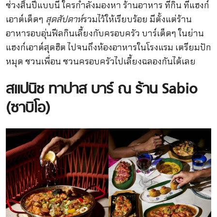
ช่วงสิ้นปีแบบนี้ ใครกำลังมองหา ร้านอาหาร ที่กิน ที่แฮงก์
เอาต์เด็ดๆ
สุดสัปดาห์
รวมไว้ให้เรียบร้อย มีตั้งแต่ร้าน
อาหารอบอุ่นฟีลกินเลี้ยงกับครอบครัว บาร์เด็ดๆ ในย่าน
แฮงก์เอาต์สุดฮิต ไปจนถึงห้องอาหารในโรงแรม เตรียมปัก
หมุด ชวนเพื่อน ชวนครอบครัวไปเลี้ยงฉลองกันได้เลย
สแปนิช ทาปาส บาร์ ณ ร้าน Sabio
(ซาบิโอ)