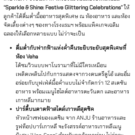
“Sparkle & Shine: Festive Glittering Celebrations”
ให้
ลูกค้าได้ดื่มด่ำมื้ออาหารสุดพิเศษ ณ ห้องอาหาร และห้อง
จัดเลี้ยงต่างๆ ของทางโรงแรมฯ พร้อมแพ็คเกจเฉลิม
ฉลองให้เลือกหลายแบบ ไม่ว่าจะเป็น
ดื่มด่ำกับฟากฟ้าแห่งค่ำคืนระยิบระยับสุดพิเศษที่
ห้อง Veha
ได้ชมวิวแบบพาโนรามาที่ไม่มีใครเหมือน
เพลิดเพลินไปกับการแสดงจากวงดนตรีดูโอ้ และอิ่ม
อร่อยกับบุฟเฟ่ต์มื้อค่ำแบบไม่จำกัดกว่า 12 สเตชัน
อาหาร พร้อมเมนูไฮไลต์อาหารตะวันตก และอาหาร
เกาหลีมากมาย
ปาร์ตี้บนดาดฟ้าสไตล์เกาหลีสุดชิค
หัวหน้าเชฟยองแดชิม จาก ANJU ร้านอาหารและ
รูฟท็อปบาร์เกาหลี จะรังสรรค์อาหารเกาหลีเมนู