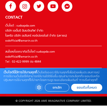
CONTACT
เว็บไซต์ : sudsapda.com
บริษัท เอเอ็มอี อิมเมจิเนทีฟ จำกัด
ในเครือ บริษัท อมรินทร์ คอร์เปอเรชั่นส์ จำกัด (มหาชน)
ssdofficial@amarin.co.th
สนใจลงโฆษณากับเว็บไซต์ sudsapda.com
ssdofficial@amarin.co.th
Tel : 02-422-9999 ต่อ 4844
เว็บไซต์นี้มีการใช้งานคุกกี้
เว็บไซต์ของเราใช้งานคุกกี้เพื่อช่วยเพิ่มประสบการณ์
ติดต่อแจ้งปัญหาหรือร้องเรียน
การใช้งานเว็บไซต์ให้สามารถใช้งานได้ดียิ่งขึ้น คุณสามารถเลือกที่จะยอมรับหรือ
ปฏิเสธการใช้งานคุกกี้ได้ง่ายๆ โดยการดูรายละเอียดเพิ่มเติมที่ “การตั้งค่าคุกกี้”
02-422-9999 ต่อ 4180
(จันทร์ – ศุกร์ เวลา 09.00 – 18.00 น)
ยกเลิก
ยอมรับทั้งหมด
bdcx@amarin.co.th
© COPYRIGHT 2026 AME IMAGINATIVE COMPANY LIMITED.