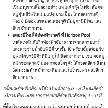
พิเศษ “Han-Sang” สำหรับลูกค้าทุกท่าน ไม่ว่าจะ
เป็นเมนูชวนลิ้มลองอย่าง แพนเค้กกุ้ง โพซัม สันคอ
หมูตุ๋นเสิร์ฟในแผ่นแป้งเปาะเปี๊ยะ ไก่ทอดเกาหลี
Red & Black แซลมอนดอง ซูชิมันปูคานิมิโซะ และ
อื่นๆ อีกมากมาย
ฉลองปีใหม่ใต้ท้องฟ้าราตรี ที่ Horizon Pool
เพลิดเพลินกับวิวท้องฟ้าอันงดงามจากสกายบาร์
และสระว่ายน้ำอินฟินิตี้ บนชั้น 18 พร้อมอิ่มอร่อยกับ
บุฟเฟ่ต์บาร์บีคิวที่มีเมนูให้เลือกมากมาย เช่น คอหมู
หมักซอสคาลบิ น่องไก่ซอสโคชูจัง ไส้กรอกอิตาเลียน
Salsiccia กุ้งหมักกระเทียมและใบโหระพา และอื่นๆ
อีกมากมาย
*เงื่อนไขสำหรับเด็ก: ฟรีสำหรับเด็กอายุ 0 – 3 ปี และคิดค่า
บริการเพียง 50% จากราคาปกติสำหรับเด็กอายุ 4 – 11 ปี
ที่ตั้ง :
โรงแรมสินธร มิดทาวน์ กรุงเทพฯ วีนแยทท์ คอลเล็