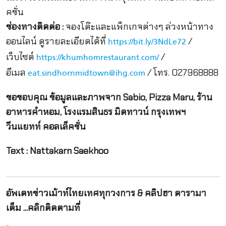
คชั่น
ช่องทางติดต่อ :
จองโต๊ะและแพ็กเกจต่างๆ ล่วงหน้าทาง
ออนไลน์ ดูรายละเอียดได้ที่
/
https://bit.ly/3NdLe72
เว็บไซต์
/
https://khumhomrestaurant.com/
อีเมล
/ โทร. 027968888
eat.sindhornmidtown@ihg.com
ขอขอบคุณ ข้อมูลและภาพจาก Sabio, Pizza Maru, ร้าน
อาหารคำหอม, โรงแรมสินธร มิดทาวน์ กรุงเทพฯ
วีนแยทท์ คอลเล็คชั่น
Text : Nattakarn Saekhoo
อัพเดทข่าวเม้าท์ไทยเทศทุกวงการ & คลิปฮา ดารามา
เต็ม ...คลิกติดตามที่