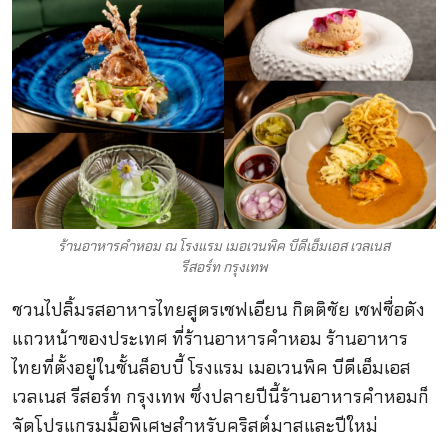
ร้านอาหารคำหอม ณ โรงแรม เมอเวนพิค บีดีเอ็มเอส เวลเนส
รีสอร์ท กรุงเทพ
ชวนไปลิ้มรสอาหารไทยสูตรเชฟเอียน กิตติชัย เชฟชื่อดัง
แถวหน้าของประเทศ ที่ร้านอาหารคำหอม ร้านอาหาร
ไทยที่ตั้งอยู่ในชั้นล็อบบี้ โรงแรม เมอเวนพิค บีดีเอ็มเอส
เวลเนส รีสอร์ท กรุงเทพ ซึ่งปลายปีนี้ร้านอาหารคำหอมก็
จัดโปรแกรมมื้อพิเศษสำหรับคริสต์มาสและปีใหม่