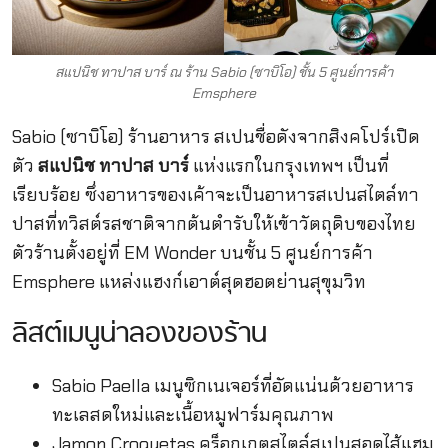
สแปนิช ทาปาส บาร์ ณ ร้าน Sabio (ซาบิโอ) ชั้น 5 ศูนย์การค้า
Emsphere
Sabio (ซาบิโอ) ร้านอาหาร สเปนชื่อดังจากสิงคโปร์เปิด
ตัว
สแปนิช ทาปาส บาร์
แห่งแรกในกรุงเทพฯ เป็นที่
เรียบร้อย ซึ่งอาหารของเค้าจะเป็นอาหารสเปนสไตล์ทา
ปาสที่ทวิสต์รสชาติจากต้นตำรับให้เข้าวัตถุดิบของไทย
ตัวร้านตั้งอยู่ที่ EM Wonder บนชั้น 5 ศูนย์การค้า
Emsphere แหล่งแฮงก์เอาต์สุดฮอตย่านสุขุมวิท
ลิสต์เมนูน่าลองของร้าน
Sabio Paella เมนูซิกเนเจอร์ที่อัดแน่นด้วยอาหาร
ทะเลสดใหม่และเนื้อหมูฟาร์มคุณภาพ
Jamon Croquetas คร็อกเกตสไตล์สเปนสอดไส้แฮม