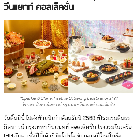
วีนแยทท์ คอลเล็คชั่น
“Sparkle & Shine: Festive Glittering Celebrations” ณ
โรงแรมสินธร มิดทาวน์ กรุงเทพฯ วีนแยทท์ คอลเล็คชั่น
วันสิ้นปีนี้ ไปส่งท้ายปีเก่า ต้อนรับปี 2568 ที่โรงแรมสินธร
มิดทาวน์ กรุงเทพฯ วีนแยทท์ คอลเล็คชั่น โรงแรมในเครือ
IHG กันค่า ซึ่งปีนี้เค้าก็จัดโปรโมชันฉลองปีใหม่ในธีม