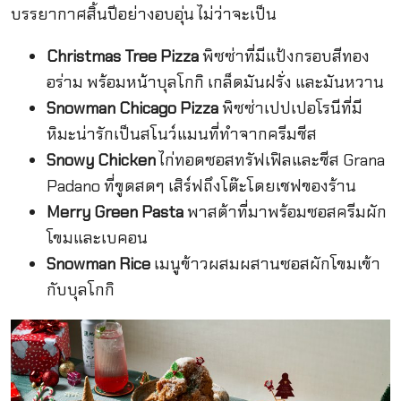
บรรยากาศสิ้นปีอย่างอบอุ่น ไม่ว่าจะเป็น
Christmas Tree Pizza
พิซซ่าที่มีแป้งกรอบสีทอง
อร่าม พร้อมหน้าบุลโกกิ เกล็ดมันฝรั่ง และมันหวาน
Snowman Chicago Pizza
พิซซ่าเปปเปอโรนีที่มี
หิมะน่ารักเป็นสโนว์แมนที่ทำจากครีมชีส
Snowy Chicken
ไก่ทอดซอสทรัฟเฟิลและชีส Grana
Padano ที่ขูดสดๆ เสิร์ฟถึงโต๊ะโดยเชฟของร้าน
Merry Green Pasta
พาสต้าที่มาพร้อมซอสครีมผัก
โขมและเบคอน
Snowman Rice
เมนูข้าวผสมผสานซอสผักโขมเข้า
กับบุลโกกิ