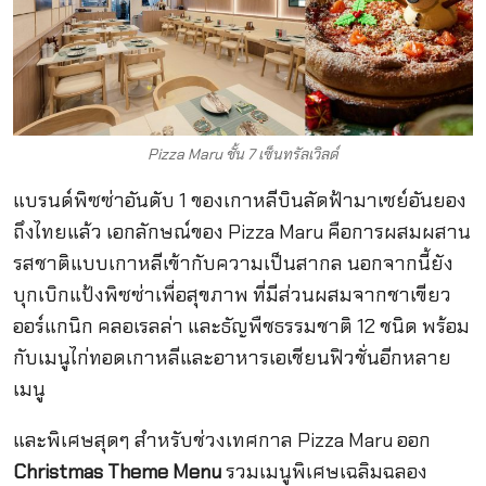
Pizza Maru ชั้น 7 เซ็นทรัลเวิลด์
แบรนด์พิซซ่าอันดับ 1 ของเกาหลีบินลัดฟ้ามาเซย์อันยอง
ถึงไทยแล้ว เอกลักษณ์ของ Pizza Maru คือการผสมผสาน
รสชาติแบบเกาหลีเข้ากับความเป็นสากล นอกจากนี้ยัง
บุกเบิกแป้งพิซซ่าเพื่อสุขภาพ ที่มีส่วนผสมจากชาเขียว
ออร์แกนิก คลอเรลล่า และธัญพืชธรรมชาติ 12 ชนิด พร้อม
กับเมนูไก่ทอดเกาหลีและอาหารเอเชียนฟิวชั่นอีกหลาย
เมนู
และพิเศษสุดๆ สำหรับช่วงเทศกาล Pizza Maru ออก
Christmas Theme Menu
รวมเมนูพิเศษเฉลิมฉลอง