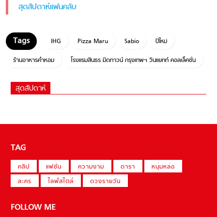
สุดสัปดาห์แฟนคลับ
IHG
Pizza Maru
Sabio
ปีใหม่
ร้านอาหารคำหอม
โรงแรมสินธร มิดทาวน์ กรุงเทพฯ วีนแยทท์ คอลเล็คชั่น
สุดสัปดาห์
TAG
คลิป
แฟชั่น
ความงาม
ดารา
หนุ่มหล่อ
ละคร
ไลฟ์สไตล์
ดวงรายวัน
FOLLOW ME