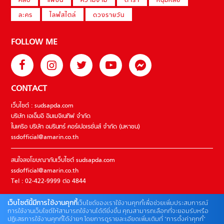
คลิป
แฟชั่น
ความงาม
ดารา
หนุ่มหล่อ
ละคร
ไลฟ์สไตล์
ดวงรายวัน
FOLLOW ME
CONTACT
เว็บไซต์ : sudsapda.com
บริษัท เอเอ็มอี อิมเมจิเนทีฟ จำกัด
ในเครือ บริษัท อมรินทร์ คอร์เปอเรชั่นส์ จำกัด (มหาชน)
ssdofficial@amarin.co.th
สนใจลงโฆษณากับเว็บไซต์ sudsapda.com
ssdofficial@amarin.co.th
Tel : 02-422-9999 ต่อ 4844
เว็บไซต์นี้มีการใช้งานคุกกี้
เว็บไซต์ของเราใช้งานคุกกี้เพื่อช่วยเพิ่มประสบการณ์
ติดต่อแจ้งปัญหาหรือร้องเรียน
การใช้งานเว็บไซต์ให้สามารถใช้งานได้ดียิ่งขึ้น คุณสามารถเลือกที่จะยอมรับหรือ
ปฏิเสธการใช้งานคุกกี้ได้ง่ายๆ โดยการดูรายละเอียดเพิ่มเติมที่ “การตั้งค่าคุกกี้”
02-422-9999 ต่อ 4180