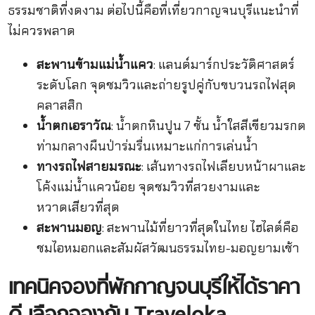
ธรรมชาติที่งดงาม ต่อไปนี้คือที่เที่ยวกาญจนบุรีแนะนำที่
ไม่ควรพลาด
สะพานข้ามแม่น้ำแคว
: แลนด์มาร์กประวัติศาสตร์
ระดับโลก จุดชมวิวและถ่ายรูปคู่กับขบวนรถไฟสุด
คลาสสิก
น้ำตกเอราวัณ
: น้ำตกหินปูน 7 ชั้น น้ำใสสีเขียวมรกต
ท่ามกลางผืนป่าร่มรื่นเหมาะแก่การเล่นน้ำ
ทางรถไฟสายมรณะ
: เส้นทางรถไฟเลียบหน้าผาและ
โค้งแม่น้ำแควน้อย จุดชมวิวที่สวยงามและ
หวาดเสียวที่สุด
สะพานมอญ
: สะพานไม้ที่ยาวที่สุดในไทย ไฮไลต์คือ
ชมไอหมอกและสัมผัสวัฒนธรรมไทย-มอญยามเช้า
เทคนิคจองที่พักกาญจนบุรีให้ได้ราคา