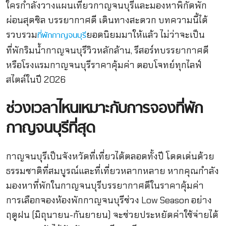
ใครกำลังวางแผนเที่ยวกาญจนบุรีและมองหาพิกัดพัก
ผ่อนสุดชิล บรรยากาศดี เดินทางสะดวก บทความนี้ได้
รวบรวม
ยอดนิยมมาให้แล้ว ไม่ว่าจะเป็น
ที่พักกาญจนบุรี
ที่พักริมน้ำกาญจนบุรีวิวหลักล้าน, รีสอร์ทบรรยากาศดี
หรือโรงแรมกาญจนบุรีราคาคุ้มค่า ตอบโจทย์ทุกไลฟ์
สไตล์ในปี 2026
ช่วงเวลาไหนเหมาะกับการจองที่พัก
กาญจนบุรีที่สุด
กาญจนบุรีเป็นจังหวัดที่เที่ยวได้ตลอดทั้งปี โดดเด่นด้วย
ธรรมชาติที่สมบูรณ์และที่เที่ยวหลากหลาย หากคุณกำลัง
มองหาที่พักในกาญจนบุรีบรรยากาศดีในราคาคุ้มค่า
การเลือกจองห้องพักกาญจนบุรีช่วง Low Season อย่าง
ฤดูฝน (มิถุนายน-กันยายน) จะช่วยประหยัดค่าใช้จ่ายได้