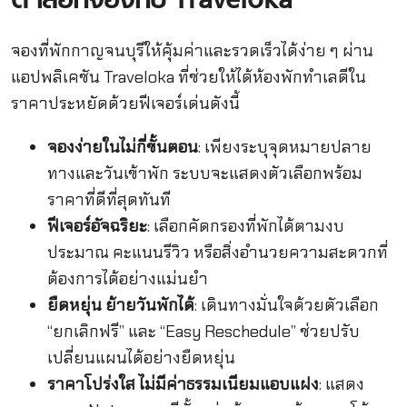
ดี เลือกจองกับ Traveloka
จองที่พักกาญจนบุรีให้คุ้มค่าและรวดเร็วได้ง่าย ๆ ผ่าน
แอปพลิเคชัน Traveloka ที่ช่วยให้ได้ห้องพักทำเลดีใน
ราคาประหยัดด้วยฟีเจอร์เด่นดังนี้
จองง่ายในไม่กี่ขั้นตอน
: เพียงระบุจุดหมายปลาย
ทางและวันเข้าพัก ระบบจะแสดงตัวเลือกพร้อม
ราคาที่ดีที่สุดทันที
ฟีเจอร์อัจฉริยะ
: เลือกคัดกรองที่พักได้ตามงบ
ประมาณ คะแนนรีวิว หรือสิ่งอำนวยความสะดวกที่
ต้องการได้อย่างแม่นยำ
ยืดหยุ่น ย้ายวันพักได้
: เดินทางมั่นใจด้วยตัวเลือก
“ยกเลิกฟรี” และ “Easy Reschedule” ช่วยปรับ
เปลี่ยนแผนได้อย่างยืดหยุ่น
ราคาโปร่งใส ไม่มีค่าธรรมเนียมแอบแฝง
: แสดง