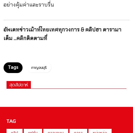
อย่างคุ้มค่าและราบรื่น
อัพเดทข่าวเม้าท์ไทยเทศทุกวงการ & คลิปฮา ดารามา
เต็ม ...คลิกติดตามที่
กาญจนบุรี
สุดสัปดาห์
TAG