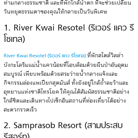
ท่ามกลางธรรมชาติ และที่พักใกล้น้ำตก ที่จะช่วยเปลี่ยน
วันหยุดธรรมดาของคุณให้กลายเป็นวันพิเศษ
1. River Kwai Resotel (ริเวอร์ แคว รี
โซเทล)
ที่พักสไตล์วิลล่า
River Kwai Resotel (ริเวอร์ แคว รีโซเทล)
บังกะโลริมแม่น้ำแควน้อยที่โอบล้อมด้วยผืนป่าอันอุดม
สมบูรณ์ เพียบพร้อมด้วยสระว่ายน้ำกลางแจ้งและ
กิจกรรมล่องแพเปียกสุดมันส์ ทั้งยังอยู่ใกล้ถ้ำละว้าและ
อุทยานแห่งชาติไทรโยค ให้คุณได้สัมผัสธรรมชาติอย่าง
ใกล้ชิดและเดินทางไปเช็กอินสถานที่ท่องเที่ยวได้อย่าง
สะดวกรวดเร็ว
2. Samprasob Resort (สามประสบ
รีสอร์ท)