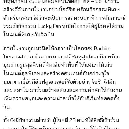
พฤษภาคม 2569 โดยมีศิลปินชื่อดัง “ตี๋ตี๋ – ป๋อ” มาร่วม
สร้างสีสันภายในงานอย่างใกล้ชิด พร้อมกิจกรรมพิเศษ
สำหรับแฟนๆ ไม่ว่าจะเป็นการแสดงบนเวที การสัมภาษณ์
รวมถึงกิจกรรม Lucky Fan ที่เปิดโอกาสให้ผู้โชคดีได้ร่วม
โมเมนต์พิเศษกับศิลปิน
ภายในงานถูกเนรมิตให้กลายเป็นโลกของ Barbie
ใจกลางสยาม ด้วยบรรยากาศสีชมพูสุดไอคอนิก พร้อม
มุมถ่ายรูปสุดคิวต์ที่จัดเต็มทั่วพื้นที่ ให้แฟนๆ ได้เก็บ
โมเมนต์สุดพิเศษและสร้างคอนเทนต์กันอย่างจุใจ
นอกจากนี้ยังมีอินฟลูเอนเซอร์ชื่อดังอย่าง โยชิ, จัสมิน
และ สยาโม มาร่วมสร้างสีสันและความคึกคักให้กับงาน
เพิ่มความสนุกและความน่าสนใจให้กับอีเว้นท์ตลอดทั้ง
วัน
ทั้งยังมีกิจกรรมสำหรับผู้โชคดี 20 คน ที่ได้สิทธิ์เข้าร่วม
งานแบบใกล้ชิด พร้อมถ่ายภาพ เล่นเกมส์กับศิลปินบน