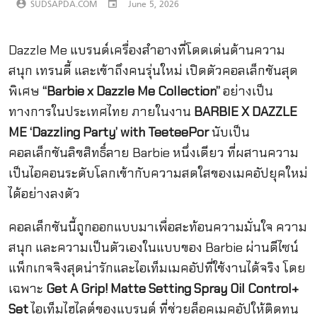
account_circle
SUDSAPDA.COM
event
June 5, 2026
Dazzle Me แบรนด์เครื่องสำอางที่โดดเด่นด้านความ
สนุก เทรนดี้ และเข้าถึงคนรุ่นใหม่ เปิดตัวคอลเล็กชันสุด
พิเศษ
“Barbie x Dazzle Me Collection”
อย่างเป็น
ทางการในประเทศไทย ภายในงาน
BARBIE X DAZZLE
ME ‘Dazzling Party’ with TeeteePor
นับเป็น
คอลเล็กชันลิขสิทธิ์ลาย Barbie หนึ่งเดียว ที่ผสานความ
เป็นไอคอนระดับโลกเข้ากับความสดใสของเมคอัปยุคใหม่
ได้อย่างลงตัว
คอลเล็กชันนี้ถูกออกแบบมาเพื่อสะท้อนความมั่นใจ ความ
สนุก และความเป็นตัวเองในแบบของ Barbie ผ่านดีไซน์
แพ็กเกจจิงสุดน่ารักและไอเท็มเมคอัปที่ใช้งานได้จริง โดย
เฉพาะ
Get A Grip! Matte Setting Spray Oil Control+
Set
ไอเท็มไฮไลต์ของแบรนด์ ที่ช่วยล็อคเมคอัปให้ติดทน