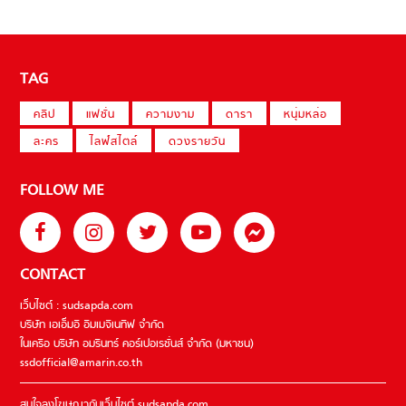
TAG
คลิป
แฟชั่น
ความงาม
ดารา
หนุ่มหล่อ
ละคร
ไลฟ์สไตล์
ดวงรายวัน
FOLLOW ME
CONTACT
เว็บไซต์ : sudsapda.com
บริษัท เอเอ็มอี อิมเมจิเนทีฟ จำกัด
ในเครือ บริษัท อมรินทร์ คอร์เปอเรชั่นส์ จำกัด (มหาชน)
ssdofficial@amarin.co.th
สนใจลงโฆษณากับเว็บไซต์ sudsapda.com