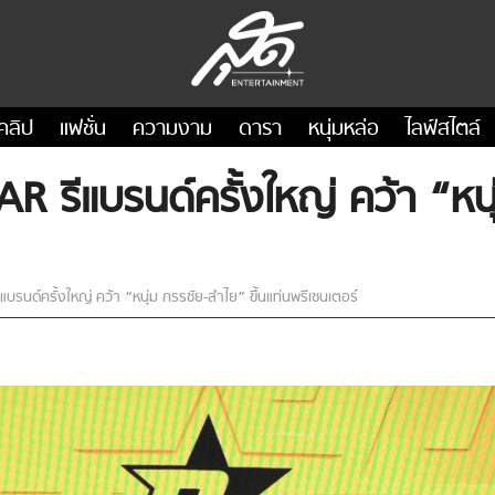
คลิป
แฟชั่น
ความงาม
ดารา
หนุ่มหล่อ
ไลฟ์สไตล์
AR รีแบรนด์ครั้งใหญ่ คว้า “หน
แบรนด์ครั้งใหญ่ คว้า “หนุ่ม กรรชัย-ลำไย” ขึ้นแท่นพรีเซนเตอร์