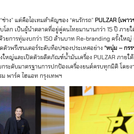
งของ “ช่าง” แต่คือไอเทมสำคัญของ “คนรักรถ”
PULZAR (เพาวซ่
ก เป็นผู้นำตลาดที่อยู่คู่คนไทยมานานกว่า 15 ปี ภายใต
้วยการทุ่มงบกว่า 150 ล้านบาท Re-branding ครั้งใหญ่ 
เปิดตัวพรีเซนเตอร์ระดับท็อปของประเทศอย่าง
“หนุ่ม – กร
ยิ่งใหญ่และเปิดตัวผลิตภัณฑ์น้ำมันเครื่อง PULZAR ภา
ยกระดับมาตรฐานการปกป้องเครื่องยนต์ครบทุกมิติ โดยงาน
แรม พาร์ค ไฮแอท กรุงเทพฯ