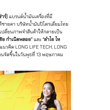
าร์)
แบรนด์น้ำมันเครื่องที่มี
้ชายคา บริษัทน้ำมันปิโตรเลียมไทย
เปลี่ยนภาพจำสินค้าให้กลายเป็น
รชัย กำเนิดพลอย”
และ
“ลำไย ไห
ยใต้แนวคิด LONG LIFE TECH, LONG
จัดขึ้นในวันพุธที่ 13 พฤษภาคม