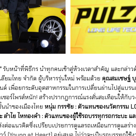
”
รับหน้าที่พิธีกร นำทุกคนเข้าสู่ห้วงเวลาสำคัญ และกล่าว
เลียมไทย จำกัด ผู้บริหารรุ่นใหม่ พร้อมด้วย
คุณสมเชษฐ์ 
์ เพื่อยกระดับอุตสาหกรรมในการเปลี่ยนผ่านไปสู่แบรนด์น
อร์ไพรส์หนัก! สร้างปรากฎการณ์แรงสั่นสะเทือนให้กับวง
ั้นนำของเมืองไทย
หนุ่ม กรรชัย : ตัวแทนของนวัตกรรม
และ ลำไย ไหทองคำ : ตัวแทนของผู้ใช้รถบรรทุกรถกระบะ แล
งต่อแนวคิดซึ่งเปรียบเปรยการดูแลรถเหมือนการดูแลร่างกาย
เยาว์ (Young at Heart) อยู่เสมอ ไม่ว่าจะเป็นรถบรรทุกใช้