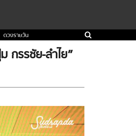
ดวงรายวัน
ุ่ม กรรชัย-ลำไย”