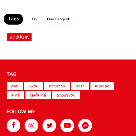
On
One Bangkok
สุดสัปดาห์
TAG
คลิป
แฟชั่น
ความงาม
ดารา
หนุ่มหล่อ
ละคร
ไลฟ์สไตล์
ดวงรายวัน
FOLLOW ME