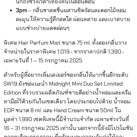
นึกถึงช่วงเวลาเที่ยงคืนในลอนดอน
3pm
– กลิ่นชาสดชื่นผสานซิตรัสและดอกไม้หอม
ละมุน ให้ความรู้สึกสดใส ผ่อนคลาย และเบาสบาย
แบบช่วงบ่ายแดดอ่อนๆ
พิเศษ Hair Parfum Mist ขนาด 75 ml. ทั้งสองกลิ่นวาง
จำหน่ายในราคาพิเศษ 1,019.- จากราคาปกติ 1,390.-
เฉพาะวันที่ 1 – 15 กรกฎาคม 2025
สำหรับผู้ที่อยากเพิ่มเลเยอร์ของกลิ่นให้มากขึ้นอีกระดับ
SW19 ยังขอแนะนำ Midnight Mini Duo Set Limited
Edition ที่รวบรวมผลิตภัณฑ์ขายดีอย่างน้ำหอมและครีม
ทามือไว้ด้วยกันในเซตเดียว โดยประกอบไปด้วย น้ำหอม
EDP ขนาด 8 ml. และ Hand Cream ขนาด 50ml. ใน
มูลค่า 1,990 เซตพิเศษนี้มีจำนวนจำกัด เฉพาะช่วงวันที่
16 – 31 กรกฎาคม 2025 เท่านั้น นอกจากนี้ยังมีโปรโมชัน
ตลอดเดือนกรกฎาคม ที่พร้อมมอบความคุ้มค่าให้คุณ