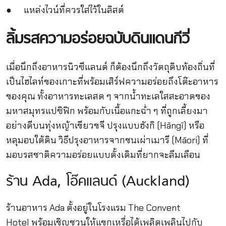
● แหล่งไวน์ที่ควรใส่ไว้ในลิสต์
ลิ้มรสความอร่อยฉบับดินแดนกีวี่
เมื่อนึกถึงอาหารนิวซีแลนด์ ก็ต้องนึกถึงวัตถุดิบท้องถิ่นที่
เป็นไฮไลท์ของเกาะที่พร้อมเสิร์ฟความอร่อยถึงโต๊ะอาหาร
ของคุณ ทั้งอาหารทะเลสด ๆ จากน้ำทะเลใสสะอาดของ
มหาสมุทรแปซิฟิก พร้อมกับเนื้อแกะฉ่ำ ๆ ที่ถูกเลี้ยงมา
อย่างดีบนทุ่งหญ้าเขียวขจี ปรุงแบบฮังกิ (Hāngī) หรือ
หลุมอบใต้ดิน วิธีปรุงอาหารจากชนเผ่าเมารี (Māori) ที่
มอบรสชาติความอร่อยแบบดั้งเดิมที่ยากจะลืมเลือน
ร้าน Ada, โอ๊คแลนด์ (Auckland)
ร้านอาหาร Ada ตั้งอยู่ในโรงแรม The Convent
Hotel พร้อมเชิญชวนให้แขกเหรื่อได้เพลิดเพลินไปกับ