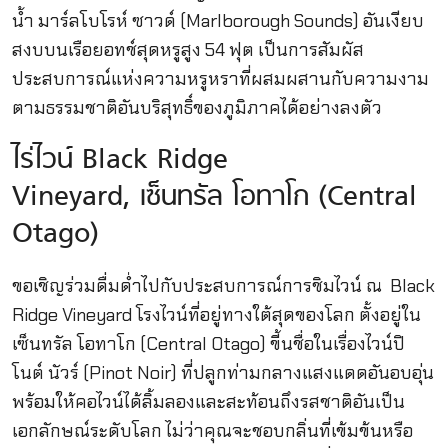
น้ำ มาร์ลโบโรห์ ซาวด์ (Marlborough Sounds) อันเงียบ
สงบบนเรือยอทช์สุดหรูสูง 54 ฟุต เป็นการสัมผัส
ประสบการณ์แห่งความหรูหราที่ผสมผสานกับความงาม
ตามธรรมชาติอันบริสุทธิ์ของภูมิภาคได้อย่างลงตัว
ไร่ไวน์ Black Ridge
Vineyard, เซ็นทรัล โอทาโก (Central
Otago)
ขอเชิญร่วมดื่มด่ำไปกับประสบการณ์การชิมไวน์ ณ Black
Ridge Vineyard โรงไวน์ที่อยู่ทางใต้สุดของโลก ตั้งอยู่ใน
เซ็นทรัล โอทาโก (Central Otago) ขี้นชื่อในเรื่องไวน์ปิ
โนต์ นัวร์ (Pinot Noir) ที่ปลูกท่ามกลางแสงแดดอันอบอุ่น
พร้อมให้คอไวน์ได้ลิ้มลองและสะท้อนถึงรสชาติอันเป็น
เอกลักษณ์ระดับโลก ไม่ว่าคุณจะชอบกลิ่นที่เข้มข้นหรือ