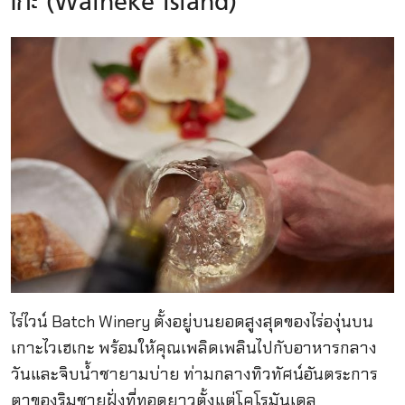
เกะ (Waiheke Island)
ไร่ไวน์ Batch Winery ตั้งอยู่บนยอดสูงสุดของไร่องุ่นบน
เกาะไวเฮเกะ พร้อมให้คุณเพลิดเพลินไปกับอาหารกลาง
วันและจิบน้ำชายามบ่าย ท่ามกลางทิวทัศน์อันตระการ
ตาของริมชายฝั่งที่ทอดยาวตั้งแต่โคโรมันเดล