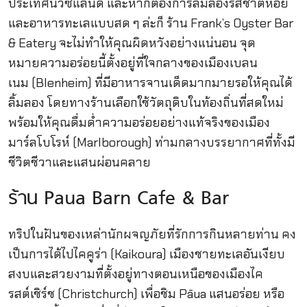
ประเทศนิวซีแลนด์ และหากต้องการลิ้มลองรสชาติหอย
และอาหารทะเลแบบสด ๆ ล่ะก็ ร้าน Frank’s Oyster Bar
& Eatery จะไม่ทำให้คุณผิดหวังอย่างแน่นอน จุด
หมายความอร่อยนี้ตั้งอยู่ที่ใจกลางของเมืองเบลน
เนม (Blenheim) ที่มีอาหารจานเด็ดมากมายรอให้คุณได้
ลิ้มลอง โดยทางร้านเลือกใช้วัตถุดิบในท้องถิ่นที่สดใหม่
พร้อมให้คุณดื่มด่ำความอร่อยอย่างแท้จริงของเมือง
มาร์ลโบโรห์ (Marlborough) ท่ามกลางบรรยากาศที่ทั้งมี
ชีวิตชีวาและแสนผ่อนคลาย
ร้าน Paua Barn Cafe & Bar
ทริปในฝันของเหล่านักผจญภัยที่รักการกินหลายท่าน คง
เป็นการได้ไปไคคูร่า (Kaikoura) เมืองชายทะเลอันเงียบ
สงบและสวยงามที่ตั้งอยู่ทางตอนเหนือของเมืองไค
รสต์เชิร์ช (Christchurch) เพื่อชิม Pāua แสนอร่อย หรือ