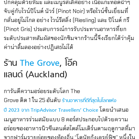
ปกคลุมด้วยหิมะ และเมนูรสเลิศอย่าง เนื้อแกะทอดฉ่ำๆ
จับคู่กับไวน์ปิโนต์ นัวร์ (Pinot Noir) หรือไวน์ชั้นเยี่ยมที่
กลั่นอยู่ไม่ไกล อย่าง ไวน์รีสลิ่ง (Riesling) และ ปิโนต์ กรี
(Pinot Gris) ประสบการณ์การรับประทานอาหารที่ยก
ระดับประสาทสัมผัสของนักชิมจากร้านนี้จึงเรียกได้ว่าคุ้ม
ค่าน่าลิ้มลองอย่างปฏิเสธไม่ได้
ร้าน
The Grove
, โอ๊ค
แลนด์ (Auckland)
การันตีความอร่อยระดับโลก The
Grove ติด 1 ใน 25 อันดับ
ร้านอาหารที่ดีที่สุดในโลกแห่ง
โดยนำเสนอ
ปี 2023 จาก TripAdvisor Travellers’ Choice
เมนูอาหารร่วมสมัยแบบ 8 คอร์สประกอบไปด้วยความ
อร่อยของอาหารนิวซีแลนด์สไตล์โมเดิร์นตามฤดูกาลที่มา
จากฟาร์มรายย่อยของท้องถิ่น “โดนัทกุ้งเครย์ฟิช” หนึ่งใน