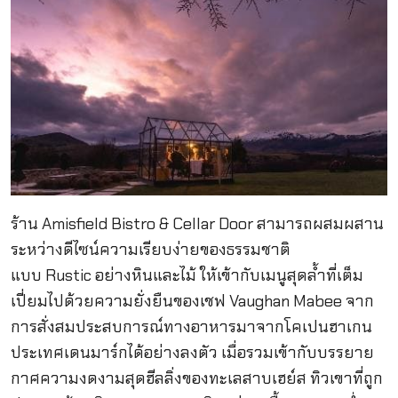
ร้าน Amisfield Bistro & Cellar Door สามารถผสมผสาน
ระหว่างดีไซน์ความเรียบง่ายของธรรมชาติ
แบบ Rustic อย่างหินและไม้ ให้เข้ากับเมนูสุดล้ำที่เต็ม
เปี่ยมไปด้วยความยั่งยืนของเชฟ Vaughan Mabee จาก
การสั่งสมประสบการณ์ทางอาหารมาจากโคเปนฮาเกน
ประเทศเดนมาร์กได้อย่างลงตัว เมื่อรวมเข้ากับบรรยาย
กาศความงดงามสุดฮีลลิ่งของทะเลสาบเฮย์ส ทิวเขาที่ถูก