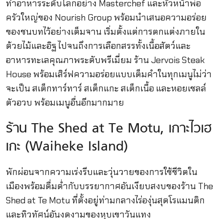
ทำอาหารระดับโลกอย่าง Masterchef และหัวหน้าพ่อ
ครัวใหญ่ของ Nourish Group พร้อมนำเสนอความอร่อย
ของชนบทไว้อย่างเต็มจาน เริ่มตั้งแต่การตกแต่งภายใน
ด้วยไม้และอิฐ ไปจนถึงการเลือกสรรทั้งเนื้อสัตว์และ
อาหารทะเลคุณภาพระดับพรีเมี่ยม ร้าน Jervois Steak
House พร้อมเสิร์ฟความอร่อยแบบเต็มคำในทุกเมนูไม่ว่า
จะเป็น สเต็กทาร์ทาร์ สเต็กแกะ สเต็กเนื้อ และหอยเชลล์
ตัวอวบ พร้อมเมนูอื่นอีกมากมาย
ร้าน The Shed at Te Motu, เกาะไวเฮ
เกะ (Waiheke Island)
พักผ่อนจากความเร่งรีบและวุ่นวายของการใช้ชีวิตใน
เมืองพร้อมดื่มด่ำกับบรรยากาศอันเงียบสงบของร้าน The
Shed at Te Motu ที่ตั้งอยู่ท่ามกลางไร่องุ่นสุดโรแมนติก
และทิวทัศน์อันงดงามของหุบเขาวันแทง