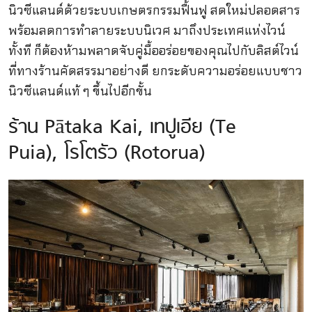
นิวซีแลนด์ด้วยระบบเกษตรกรรมฟื้นฟู สดใหม่ปลอดสาร
พร้อมลดการทำลายระบบนิเวศ มาถึงประเทศแห่งไวน์
ทั้งที ก็ต้องห้ามพลาดจับคู่มื้ออร่อยของคุณไปกับลิสต์ไวน์
ที่ทางร้านคัดสรรมาอย่างดี ยกระดับความอร่อยแบบชาว
นิวซีแลนด์แท้ ๆ ขึ้นไปอีกขั้น
ร้าน Pātaka Kai, เทปูเอีย (Te
Puia), โรโตรัว (Rotorua)