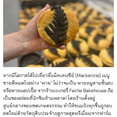
หากมีโอกาสได้ไปเที่ยวที่แม็คเคนซีย์ (Mackenzie) เมนู
ขายดีหมดไวอย่าง “พาย” ไม่ว่าจะเป็น พายหมูสามชั้นอบ
หรือพายแอปเปิ้ล จากร้านเบเกอรี่ Fairlie Bakehouse ถือ
เป็นของอร่อยที่นักชิมห้ามพลาด! โดยร้านตั้งอยู่
ศูนย์กลางของเขตเกษตรกรรม ทำให้ขนมปังทุกชิ้นถูกอบ
สดใหม่ด้วยวัตถุดิบประจำฤดูกาลสุดพรีเมี่ยมจากฟาร์ม