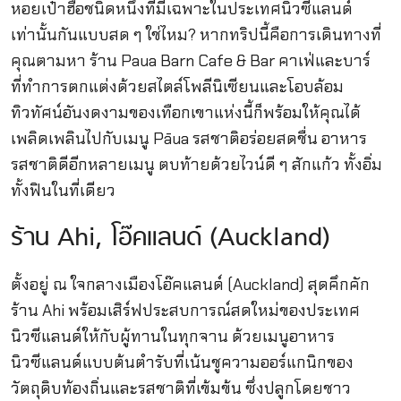
หอยเป๋าฮื้อชนิดหนึ่งที่มีเฉพาะในประเทศนิวซีแลนด์
เท่านั้นกันแบบสด ๆ ใช่ไหม? หากทริปนี้คือการเดินทางที่
คุณตามหา ร้าน Paua Barn Cafe & Bar คาเฟ่และบาร์
ที่ทำการตกแต่งด้วยสไตล์โพลีนิเซียนและโอบล้อม
ทิวทัศน์อันงดงามของเทือกเขาแห่งนี้ก็พร้อมให้คุณได้
เพลิดเพลินไปกับเมนู Pāua รสชาติอร่อยสดชื่น อาหาร
รสชาติดีอีกหลายเมนู ตบท้ายด้วยไวน์ดี ๆ สักแก้ว ทั้งอิ่ม
ทั้งฟินในที่เดียว
ร้าน Ahi, โอ๊คแลนด์ (Auckland)
ตั้งอยู่ ณ ใจกลางเมืองโอ๊คแลนด์ (Auckland) สุดคึกคัก
ร้าน Ahi พร้อมเสิร์ฟประสบการณ์สดใหม่ของประเทศ
นิวซีแลนด์ให้กับผู้ทานในทุกจาน ด้วยเมนูอาหาร
นิวซีแลนด์แบบต้นตำรับที่เน้นชูความออร์แกนิกของ
วัตถุดิบท้องถิ่นและรสชาติที่เข้มข้น ซึ่งปลูกโดยชาว