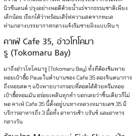
นิวซีแลนด์ ปรุงอย่างพอดีด้วยน้ำแร่จากธรรมชาติเพียง
เล็กน้อย เรียกได้ว่าพร้อมเสิร์ฟความสดจากทะเล
ท่ามกลางบรรยากาศกลางแจ้งริมชายฝั่งแบบฟิน ๆ
คาเฟ่ Cafe 35, อ่าวโทโคมา
รู (Tokomaru Bay)
มาถึงอ่าวโทโคมารู (Tokomaru Bay) ทั้งทีต้องชิมพาย
หอยเป๋าฮื้อ Paua ในตำนานของ Cafe 35 ลองจินตนาการ
ถึงหอยสด ๆ แป้งพายบางกรอบที่สอดไส้ด้วยครีมหอย
เป๋าฮื้อหอมมัน อร่อยเพลินทุกคำ บอกเลยว่าชิ้นเดียวก็ไม่
พอ คาเฟ่ Cafe 35 นี้ตั้งอยู่บนทางหลวงหมายเลข 35 มี
บริการอาหารถึง 3 มื้อทั้ง อาหารเช้า บรันช์ และอาหาร
กลางวัน