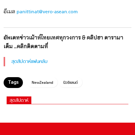
อีเมล
panittinat@vero-asean.com
อัพเดทข่าวเม้าท์ไทยเทศทุกวงการ & คลิปฮา ดารามา
เต็ม ...คลิกติดตามที่
สุดสัปดาห์แฟนคลับ
NewZealand
นิวซีแลนด์
สุดสัปดาห์