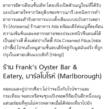
อาหารอิตาเลียนชั้นเลิศ โดยเพิ่งเปิดตัวเมนูใหม่ที่ได้รับ
แรงบันดาลใจจากวัตถุดิบของชาวเมารี เทคนิคการทำ
อาหารและสำรับอาหารแบบดั้งเดิมแบบฉบับอาวเตอา
รัว (Aotearoa) ร้านอาหาร Ada พร้อมเสิร์ฟเมนูที่สะท้อน
ความเข้มข้นและหลากหลายของประเทศนิวซีแลนด์ได้
เป็นอย่างดี ตั้งแต่สปาเก็ตตี้ Alla Creamed Pāua (หอย
เป๋าฮื้อ) ไปจนถึงหมูสามชั้นอบเสิร์ฟคู่กับมูสมันฝรั่ง ที่ถูก
ปรุงในเตาอบดินแบบฮังกิ (Hāngī)
ร้าน Frank’s Oyster Bar &
Eatery, มาร์ลโบโรห์ (Marlborough)
หอยแมลงภู่ปากเขียว ไม่ว่าจะนึ่งกับไวน์ขาวและ
กระเทียม จะอบหรือจะชุบแป้งทอดก็ถือเป็นอีกหนึ่งเมนู
แสนอร่อยที่คุณไม่ควรพลาดเมื่อได้ท่องเที่ยวไปยัง