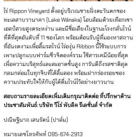
ไร่ Rippon Vineyard ตั้งอยู่บริเวณชายฝั่งตะวันตกของ
ทะเลสาบวานาคา (Lake Wānaka) โอบล้อมด้วยเทือกเขา
เอลป์สวยสูงตระหง่าน และมีชื่อเสียงในฐานะโรงกลั่นไวน์
ที่ดีที่สุดอันดับที่ 11 ของโลก พร้อมต้อนรับผู้ที่มองหาสถาน
ที่อันงดงามเพื่อลิ้มรสไวน์ ไร่องุ่น Ribbon นี้ใช้ระบบการ
เพาะปลูกแบบฟาร์มชีวจิตองค์รวม ใช้สารเคมีน้อยที่สุด
เพื่อความบริสุทธ์และสะอาดขั้นสูง การันตีถึงรสชาติสุด
กลมกล่อมในทุกจิบที่ได้ลิ้มลอง พร้อมฝากร่องรอยของ
ความประทับใจให้กับผู้ได้ดื่มไวน์ไว้อย่างยาวนาน
สอบถามรายละเอียดเพิ่มเติมกรุณาติดต่อ ที่ปรึกษาด้าน
ประชาสัมพันธ์: บริษัท วีโร่ พับลิค รีเลชั่นส์ จํากัด
ปณิษฐินาถ เสนรัตน์ (ปาล์ม)
หมายเลขโทรศัพท์ 095-674-2913