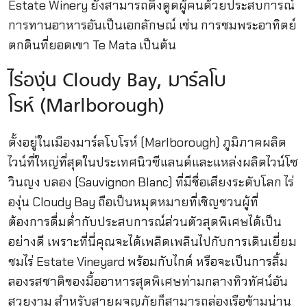
Estate Winery ยังสามารถดึงดูดผู้คนด้วยประสบการณ์
การทานอาหารอันเป็นเอกลักษณ์ เช่น การชมพระอาทิตย์
ตกดินที่ยอดเขา Te Mata เป็นต้น
ไร่องุ่น Cloudy Bay, มาร์ลโบ
โรห์ (Marlborough)
ตั้งอยู่ในเมืองมาร์ลโบโรห์ (Marlborough) ภูมิภาคผลิต
ไวน์ที่ใหญ่ที่สุดในประเทศนิวซีแลนด์และแหล่งผลิตไวน์โซ
วินญง บลอง (Sauvignon Blanc) ที่มีชื่อเสียงระดับโลก ไร่
องุ่น Cloudy Bay ถือเป็นหมุดหมายที่เชิญชวนผู้ที่
ต้องการดื่มด่ำกับประสบการณ์ส่วนตัวสุดพิเศษได้เป็น
อย่างดี เพราะที่นี่คุณจะได้เพลิดเพลินไปกับการเดินเยี่ยม
ชมไร่ Estate Vineyard พร้อมกับไกด์ หรือจะเป็นการลิ้ม
ลองรสชาติของมื้ออาหารสุดพิเศษท่ามกลางทิวทัศน์อัน
สวยงาม สำหรับสายผจญภัยก็สามารถล่องเรือข้ามน่าน