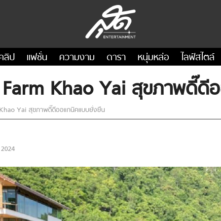
คลิป
แฟชั่น
ความงาม
ดารา
หนุ่มหล่อ
ไลฟ์สไตล์
arm Khao Yai สุขภาพดี๊ดีออ
ao Yai สุขภาพดี๊ดีออแกนิคแบบยั่งยืน
 2024