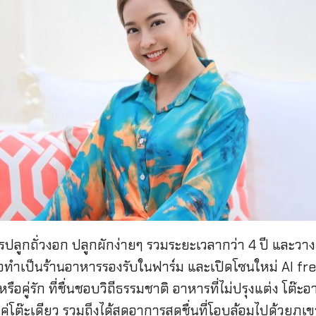
รปลูกถั่วงอก ปลูกผักง่ายๆ รวมระยะเวลากว่า 4 ปี และว
อทำเป็นร้านอาหารรองรับในฟาร์ม และเปิดโซนใหม่ AI fre
หรือคู่รัก ที่ชื่นชอบวิถีธรรมชาติ อาหารที่ไม่ปรุงแต่ง โต๊
่โต๊ะเดียว รวมถึงได้สูดอาการสดชื่นที่โอบล้อมไปด้วยภูเข