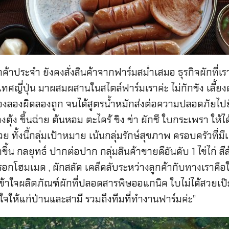
ลูกค้าประจำ ยังคงสั่งสินค้าจากฟาร์มสม่ำเสมอ ธุรกิจผักที่
เทศญี่ปุ่น มาผสมผสานในสไตล์ฟาร์มเราค่ะ ไม่กักขัง เลี้ย
องลองผิดลองถูก จนได้สูตรน้ำหมักส่งต่อความปลอดภัยไปยั
งตุ้ง ขึ้นฉ่าย ต้นหอม ตะไคร้ ขิง ข่า ผักชี ใบกระเพรา ให
ทั้งนี้กลุ่มเป้าหมาย เน้นกลุ่มรักษ์สุขภาพ ครอบครัวที่ม
้น กลยุทธ์ ปากต่อปาก กลุ่มสินค้าขายดีอันดับ 1 ไข่ไก่ สีส
อกโฮมเมด , ผักสลัด เคล็ดลับระหว่างลูกค้ากับทางเราคือใส
ข้าใจผลิตภัณฑ์ผักที่ปลอดสารพิษออแกนิค ใบไม่ได้สวยเป๊ะ 
งใจให้แก่ป่านและสามี รวมถึงทีมที่ทำงานฟาร์มค่ะ”