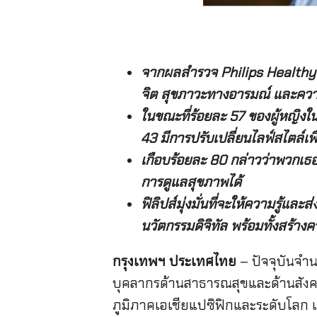
จากผลสำรวจ
Philips Healthy 
จิต สุขภาวะทางอารมณ์ และความ
ในขณะที่ร้อยละ
57
ของผู้หญิงใ
43
มีการปรับเปลี่ยนไลฟ์สไตล์เพื่
เกือบร้อยละ
80
กล่าวว่าพวกเธอ
การดูแลสุขภาพได้
ฟิลิปส์มุ่งมั่นที่จะให้ความรู้แ
นวัตกรรมดิจิทัล พร้อมทั้งสร
กรุงเทพฯ ประเทศไทย
– ปัจจุบันจำ
บุคลากรด้านสาธารณสุขและด้านสังคม
ภูมิภาคเอเชียแปซิฟิกและระดับโลก เน