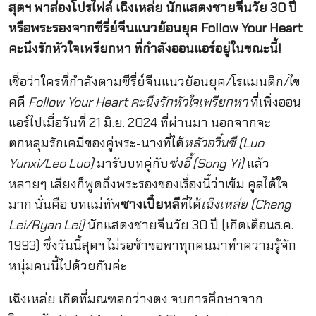
สุดฯ พาส่องโปรไฟล์ เฉิงเหล่ย นักแสดงชายจีนวัย 30 ปี
หรือพระรองจากซีรี่ย์จีนแนวย้อนยุค Follow Your Heart
คะนึงรักหัวใจเพรียกหา ที่กำลังออนแอร์อยู่ในขณะนี้!
เชื่อว่าใครที่กำลังตามซีรี่ย์จีนแนวย้อนยุค/โรแมนติก/ไข
คดี
Follow Your Heart คะนึงรักหัวใจเพรียกหา
ที่เพิ่งออน
แอร์ไปเมื่อวันที่ 21 มิ.ย. 2024 ที่ผ่านมา นอกจากจะ
ตกหลุมรักเคมีของคู่พระ-นางที่ได้
หลัวอวิ๋นซี (Luo
Yunxi/Leo Luo)
มารับบทคู่กับ
ซ่งอี้ (Song Yi)
แล้ว
หลายๆ เสียงก็พูดถึงพระรองของเรื่องนี้ว่าเข้ม คูลได้ใจ
มาก นั่นคือ บทแม่ทัพ
ซางเปี๋ยหลี
ที่ได้
เฉิงเหล่ย (Cheng
Lei/Ryan Lei)
นักแสดงชายจีนวัย 30 ปี (เกิดเดือนธ.ค.
1993) ซึ่งวันนี้สุดฯ ไม่รอช้าขอพาทุกคนมาทำความรู้จัก
หนุ่มคนนี้ไปด้วยกันค่ะ
เฉิงเหล่ย เกิดที่มณฑลกว่างตง จบการศึกษาจาก