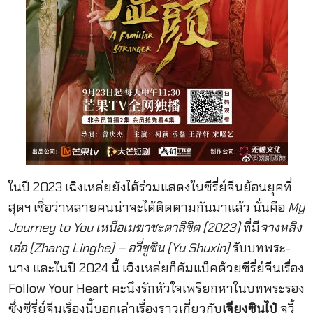
ในปี 2023 เฉิงเหล่ยยังได้ร่วมแสดงในซีรี่ย์จีนย้อนยุคที่
สุดฯ เชื่อว่าหลายคนน่าจะได้ติดตามกันมาแล้ว นั่นคือ
My
Journey to You เหนือเมฆาชะตาลิขิต (2023)
ที่มี
จางหลิง
เฮ่อ (Zhang Linghe) – อวี่ชูซิน (Yu Shuxin)
รับบทพระ-
นาง และในปี 2024 นี้ เฉิงเหล่ยก็คัมแบ็คด้วยซีรี่ย์จีนเรื่อง
Follow Your Heart คะนึงรักหัวใจเพรียกหาในบทพระรอง
ซึ่งซีรี่ย์จีนเรื่องนี้บอกเล่าเรื่องราวเกี่ยวกับ
เจียงซินไป๋
จวิ้