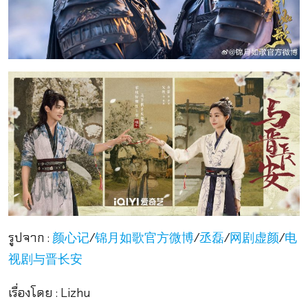
รูปจาก :
/
/
/
/
颜心记
锦月如歌官方微博
丞磊
网剧虚颜
电
视剧与晋长安
เรื่องโดย : Lizhu