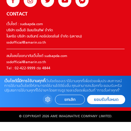
CONTACT
เว็บไซต์ : sudsapda.com
บริษัท เอเอ็มอี อิมเมจิเนทีฟ จำกัด
ในเครือ บริษัท อมรินทร์ คอร์เปอเรชั่นส์ จำกัด (มหาชน)
ssdofficial@amarin.co.th
สนใจลงโฆษณากับเว็บไซต์ sudsapda.com
ssdofficial@amarin.co.th
Tel : 02-422-9999 ต่อ 4844
เว็บไซต์นี้มีการใช้งานคุกกี้
เว็บไซต์ของเราใช้งานคุกกี้เพื่อช่วยเพิ่มประสบการณ์
ติดต่อแจ้งปัญหาหรือร้องเรียน
การใช้งานเว็บไซต์ให้สามารถใช้งานได้ดียิ่งขึ้น คุณสามารถเลือกที่จะยอมรับหรือ
ปฏิเสธการใช้งานคุกกี้ได้ง่ายๆ โดยการดูรายละเอียดเพิ่มเติมที่ “การตั้งค่าคุกกี้”
02-422-9999 ต่อ 4180
(จันทร์ – ศุกร์ เวลา 09.00 – 18.00 น)
ยกเลิก
ยอมรับทั้งหมด
bdcx@amarin.co.th
© COPYRIGHT 2026 AME IMAGINATIVE COMPANY LIMITED.