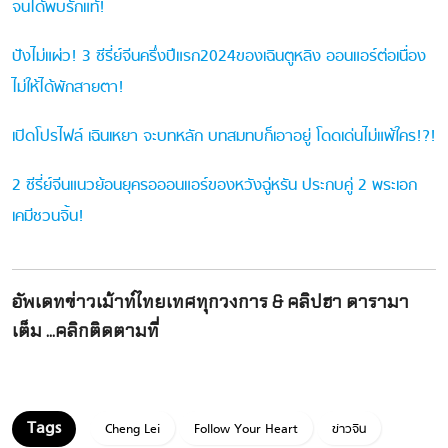
จนได้พบรักแท้!
ปังไม่แผ่ว! 3 ซีรี่ย์จีนครึ่งปีแรก2024ของเฉินตูหลิง ออนแอร์ต่อเนื่อง
ไม่ให้ได้พักสายตา!
เปิดโปรไฟล์ เฉินเหยา จะบทหลัก บทสมทบก็เอาอยู่ โดดเด่นไม่แพ้ใคร!?!
2 ซีรี่ย์จีนแนวย้อนยุครอออนแอร์ของหวังฉู่หรัน ประกบคู่ 2 พระเอก
เคมีชวนจิ้น!
อัพเดทข่าวเม้าท์ไทยเทศทุกวงการ & คลิปฮา ดารามา
เต็ม ...คลิกติดตามที่
Cheng Lei
Follow Your Heart
ข่าวจีน