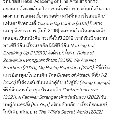
วิทยาลัย Hebei Academy of Fine Arts สาขาการ
ออกแบบสิ่งแวดล้อม โดยเขาเริ่มเข้าวงการบันเทิงจีนจาก
ผลงานการแสดงเรื่องแรกอย่างหนังจีนแนวโรแมนติก/
แฟนตาซี/คอเมดี้
You are My Contra (2018)
ซึ่งช่วง
แรกๆ ที่เข้าวงการ (ในปี 2018) ผลงานส่วนใหญ่ของเฉิง
เหล่ยจะเป็นหนังจีน กระทั่งในปี 2019 เขาก็เริ่มมีผลงาน
ทางซีรี่ย์จีน เรื่องแรกคือ มินิซีรี่ย์จีน
Nothing but
Breaking Up 2 (2019)
ต่อด้วยซีรี่ย์จีน
Rules of
Zoovenia แหกกฎแลกรักเธอ (2019), We Are Not
Brothers (2020), My Husky Boyfriend (2021),
ซีรี่ย์จีน
แนวย้อนยุค/โรแมนติก
The Queen of Attack ซีซั่น 1-2
(2021)
ที่เฉิงเหล่ยรับบทนำคู่กับ
หวังลู่ฉิง (Wang Luqing)
,
ซีรี่ย์จีนแนวย้อนยุค/โรแมนติก
Contractual Love
(2021), A Familiar Stranger พักตร์สลับลวง (2022)
รับ
บทคู่กับ
เคออิ่ง (Ke Ying)
พร้อมด้วยอีก 2 เรื่องที่ออนแอร์
ในปีเดียวกันอย่าง
The Wife’s Secret World (2022)