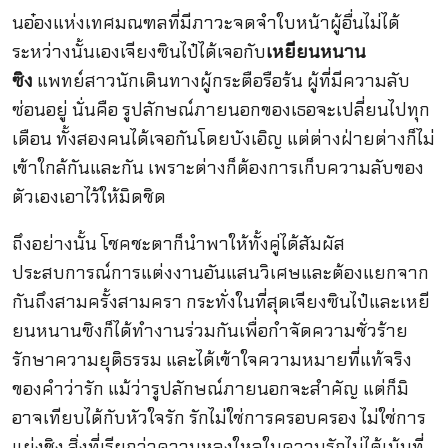
นอ๋องแห่งเทศมณฑลที่มีภาวะจดจำใบหน้าผู้อื่นไม่ได้
ระหว่างนั้นเองเจียงซินไป๋ได้เจอกับ
เหยียนหนาน
ซิง
แพทย์สาวนักเดินทางผู้กระตือรือร้น ผู้ที่มีความลับ
ซ่อนอยู่ นั่นคือ รูปลักษณ์ภายนอกของเธอจะเปลี่ยนไปทุก
เดือน ทั้งสองคนได้เจอกันโดยบังเอิญ แต่ต่างฝ่ายต่างก็ไม่
เข้าใกล้กันและกัน เพราะต่างก็ต้องการเก็บความลับของ
ตัวเองเอาไว้ให้มิดชิด
ถึงอย่างนั้น โชคชะตาก็นำพาให้ทั้งคู่ได้สัมผัส
ประสบการณ์การแต่งงานอันแสนวิเศษและต้องแยกจาก
กันถึงสามครั้งสามครา กระทั่งในที่สุดเจียงซินไป๋และเหยี
ยนหนานซิงก็ได้ทำงานร่วมกันเพื่อกำจัดความชั่วร้าย
รักษาความยุติธรรม และได้เข้าใจความหมายที่แท้จริง
ของคำว่ารัก แม้ว่ารูปลักษณ์ภายนอกจะสำคัญ แต่ก็มิ
อาจเทียบได้กับหัวใจรัก รักไม่ใช่การครอบครอง ไม่ใช่การ
แย่งชิง สิ่งที่เรียกว่าความหลงใหลในความรักไม่ได้เน้นที่