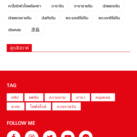
คะนึงรักหัวใจเพรียกหา
ดาราจีน
ดาราชายจีน
นักแสดงจีน
นักแสดงชายจีน
บันเทิงจีน
พระรองซีรี่ย์จีน
พระเอกซีรี่ย์จีน
เฉิงเหล่ย
丞磊
สุดสัปดาห์
TAG
คลิป
แฟชั่น
ความงาม
ดารา
หนุ่มหล่อ
ละคร
ไลฟ์สไตล์
ดวงรายวัน
FOLLOW ME