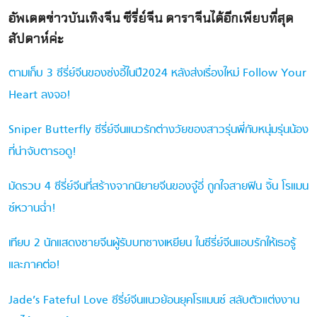
อัพเดตข่าวบันเทิงจีน ซีรี่ย์จีน ดาราจีนได้อีกเพียบที่สุด
สัปดาห์ค่ะ
ตามเก็บ 3 ซีรี่ย์จีนของซ่งอี้ในปี2024 หลังส่งเรื่องใหม่ Follow Your
Heart ลงจอ!
Sniper Butterfly ซีรี่ย์จีนแนวรักต่างวัยของสาวรุ่นพี่กับหนุ่มรุ่นน้อง
ที่น่าจับตารอดู!
มัดรวบ 4 ซีรี่ย์จีนที่สร้างจากนิยายจีนของจู๋อี่ ถูกใจสายฟิน จิ้น โรแมน
ซ์หวานฉ่ำ!
เทียบ 2 นักแสดงชายจีนผู้รับบทซางเหยียน ในซีรี่ย์จีนแอบรักให้เธอรู้
และภาคต่อ!
Jade’s Fateful Love ซีรี่ย์จีนแนวย้อนยุคโรแมนซ์ สลับตัวแต่งงาน