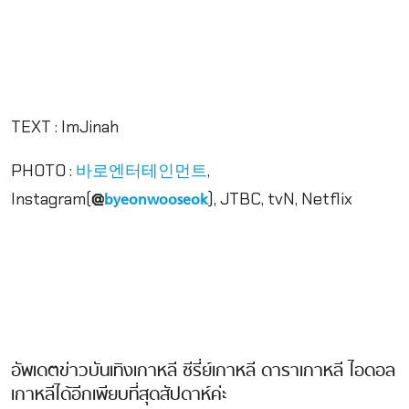
.
.
TEXT : ImJinah
PHOTO :
,
바로엔터테인먼트
Instagram(
@
), JTBC, tvN, Netflix
byeonwooseok
.
.
.
อัพเดตข่าวบันเทิงเกาหลี ซีรี่ย์เกาหลี ดาราเกาหลี ไอดอล
เกาหลีได้อีกเพียบที่สุดสัปดาห์ค่ะ