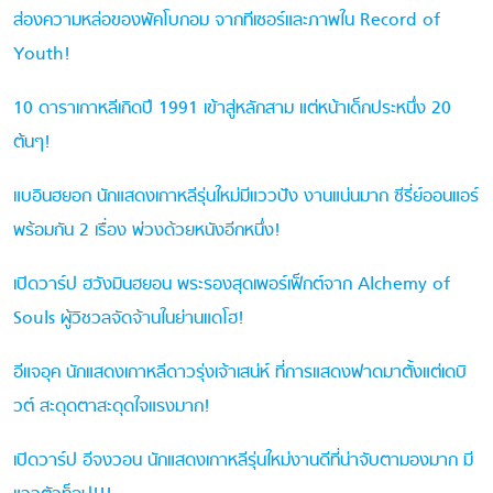
ส่องความหล่อของพัคโบกอม จากทีเซอร์และภาพใน Record of
Youth!
10 ดาราเกาหลีเกิดปี 1991 เข้าสู่หลักสาม แต่หน้าเด็กประหนึ่ง 20
ต้นๆ!
แบอินฮยอก นักแสดงเกาหลีรุ่นใหม่มีแววปัง งานแน่นมาก ซีรี่ย์ออนแอร์
พร้อมกัน 2 เรื่อง พ่วงด้วยหนังอีกหนึ่ง!
เปิดวาร์ป ฮวังมินฮยอน พระรองสุดเพอร์เฟ็กต์จาก Alchemy of
Souls ผู้วิชวลจัดจ้านในย่านแดโฮ!
อีแจอุค นักแสดงเกาหลีดาวรุ่งเจ้าเสน่ห์ ที่การแสดงฟาดมาตั้งแต่เดบิ
วต์ สะดุดตาสะดุดใจแรงมาก!
เปิดวาร์ป อีจงวอน นักแสดงเกาหลีรุ่นใหม่งานดีที่น่าจับตามองมาก มี