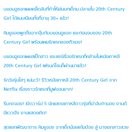
บยอนอูซอกเผยเคล็ดลับที่ทำให้เล่นบทเด็กม.ปลายใน 20th Century
Girl ได้แนบเนียนทั้งที่อายุ 30+ แล้ว!
คิมยูจองพูดถึงฉากจุ๊บกับบยอนอูซอก และตอนจบของ 20th
Century Girl พร้อมเผยรักแรกของตัวเอง!
บยอนอูซอกเผยสเป็กสาว และแชร์เรื่องรักแรกที่คล้ายในหนังเกาหลี
20th Century Girl เฟรนด์โซนก็ผ่านมาแล้ว!
รักวัยรุ่นใสๆ แน่นะวิ! รีวิวหนังเกาหลี 20th Century Girl จาก
Netflix เรื่องราวรักแรกที่มูฟออนยาก!
รีบกดจอง! เปิดวาร์ป 5 นักแสดงเกาหลีดาวรุ่งที่น่าจับตามอง งานดี
มีแววปัง งานแสดงเกิด!
สุดแยกพัฒนาการ คิมยูจอง จากเด็กน้อยแก้มป่อง สู่ นางเอกสาวสวย