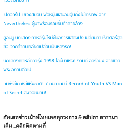
แววตัวท็อป!!!
เปิดวาร์ป แชจงฮยอบ พ่อหนุ่มแสนอบอุ่นดั่งไมโครเวฟ จาก
Nevertheless ผู้มาพร้อมรอยยิ้มทำลายล้าง
ยูอินซู นักแสดงเกาหลีรุ่นใหม่ฝีมือการแสดงปัง เปลี่ยนคาแร็กเตอร์สุด
ขั้ว จากทำคนเกลียดเปลี่ยนเป็นหลงรัก!
นักแสดงเกาหลีดาวรุ่ง 1998 ไลน์มาแรง! งานดี ออร่าปัง ฉายแวว
พระเอกคนต่อไป
วันซีรี่ย์เกาหลีแห่งชาติ! 7 กันยายนนี้ Record of Youth VS Man
of Secret ลงจอชนกัน!
อัพเดทข่าวเม้าท์ไทยเทศทุกวงการ & คลิปฮา ดารามา
เต็ม ...คลิกติดตามที่