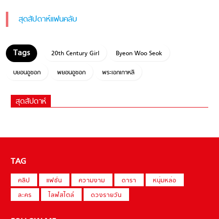
สุดสัปดาห์แฟนคลับ
20th Century Girl
Byeon Woo Seok
บยอนอูซอก
พยอนอูซอก
พระเอกเกาหลี
สุดสัปดาห์
TAG
คลิป
แฟชั่น
ความงาม
ดารา
หนุ่มหล่อ
ละคร
ไลฟ์สไตล์
ดวงรายวัน