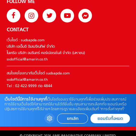
FOLLOW ME
CONTACT
เว็บไซต์ : sudsapda.com
บริษัท เอเอ็มอี อิมเมจิเนทีฟ จำกัด
ในเครือ บริษัท อมรินทร์ คอร์เปอเรชั่นส์ จำกัด (มหาชน)
ssdofficial@amarin.co.th
สนใจลงโฆษณากับเว็บไซต์ sudsapda.com
ssdofficial@amarin.co.th
Tel : 02-422-9999 ต่อ 4844
เว็บไซต์นี้มีการใช้งานคุกกี้
เว็บไซต์ของเราใช้งานคุกกี้เพื่อช่วยเพิ่มประสบการณ์
ติดต่อแจ้งปัญหาหรือร้องเรียน
การใช้งานเว็บไซต์ให้สามารถใช้งานได้ดียิ่งขึ้น คุณสามารถเลือกที่จะยอมรับหรือ
ปฏิเสธการใช้งานคุกกี้ได้ง่ายๆ โดยการดูรายละเอียดเพิ่มเติมที่ “การตั้งค่าคุกกี้”
02-422-9999 ต่อ 4180
(จันทร์ – ศุกร์ เวลา 09.00 – 18.00 น)
ยกเลิก
ยอมรับทั้งหมด
bdcx@amarin.co.th
© COPYRIGHT 2026 AME IMAGINATIVE COMPANY LIMITED.