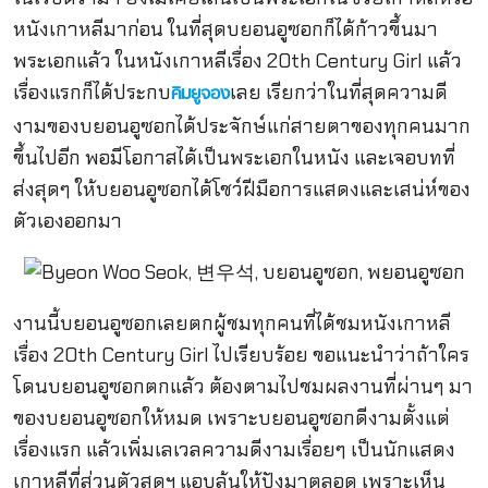
หนังเกาหลีมาก่อน ในที่สุดบยอนอูซอกก็ได้ก้าวขึ้นมา
พระเอกแล้ว ในหนังเกาหลีเรื่อง 20th Century Girl แล้ว
เรื่องแรกก็ได้ประกบ
เลย เรียกว่าในที่สุดความดี
คิมยูจอง
งามของบยอนอูซอกได้ประจักษ์แก่สายตาของทุกคนมาก
ขึ้นไปอีก พอมีโอกาสได้เป็นพระเอกในหนัง และเจอบทที่
ส่งสุดๆ ให้บยอนอูซอกได้โชว์ฝีมือการแสดงและเสน่ห์ของ
ตัวเองออกมา
งานนี้บยอนอูซอกเลยตกผู้ชมทุกคนที่ได้ชมหนังเกาหลี
เรื่อง 20th Century Girl ไปเรียบร้อย ขอแนะนำว่าถ้าใคร
โดนบยอนอูซอกตกแล้ว ต้องตามไปชมผลงานที่ผ่านๆ มา
ของบยอนอูซอกให้หมด เพราะบยอนอูซอกดีงามตั้งแต่
เรื่องแรก แล้วเพิ่มเลเวลความดีงามเรื่อยๆ เป็นนักแสดง
เกาหลีที่ส่วนตัวสุดฯ แอบลุ้นให้ปังมาตลอด เพราะเห็น