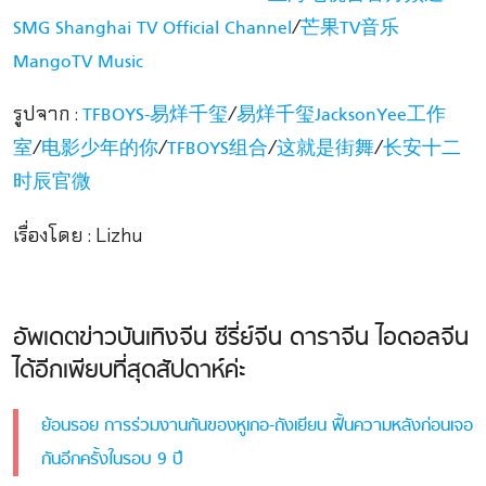
/
SMG Shanghai TV Official Channel
芒果TV音乐
MangoTV Music
รูปจาก :
/
TFBOYS-易烊千玺
易烊千玺JacksonYee工作
/
/
/
/
室
电影少年的你
TFBOYS组合
这就是街舞
长安十二
时辰官微
เรื่องโดย : Lizhu
อัพเดตข่าวบันเทิงจีน ซีรี่ย์จีน ดาราจีน ไอดอลจีน
ได้อีกเพียบที่สุดสัปดาห์ค่ะ
ย้อนรอย การร่วมงานกันของหูเกอ-ถังเยียน ฟื้นความหลังก่อนเจอ
กันอีกครั้งในรอบ 9 ปี