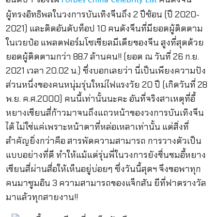
Forbes China Celebrity List
ผู้ทรงอิทธิพลในวงการบันเทิงจีนถึง 2 ปีซ้อน (ปี 2020-
2021) และติดอันดับท็อป 10 คนดังจีนที่มียอดผู้ติดตาม
ในเวยป๋อ แพลตฟอร์มโซเชียลมีเดียของจีน สูงที่สุดด้วย
ยอดผู้ติดตามกว่า 88.7 ล้านคน!! (ยอด ณ วันที่ 26 ก.ย.
2021 เวลา 20.02 น.) ซึ่งบอกเลยว่า นี่เป็นเพียงความปัง
ส่วนหนึ่งของคนหนุ่มรุ่นใหม่ไฟแรงวัย 20 ปี (เกิดวันที่ 28
พ.ย. ค.ศ.2000) คนนี้เท่านั้นนะคะ อันที่จริงสาเหตุที่อี้
หยางเชียนสี่ก้าวมาจนถึงแถวหน้าของวงการบันเทิงจีน
ได้ ไม่ใช่แค่เพราะหน้าตาที่หล่อเหลาเท่านั้น แต่สิ่งที่
สำคัญยิ่งกว่าคือ สารพัดความสามารถ การวางตัวเป็น
แบบอย่างที่ดี ทำให้แม้แต่รุ่นพี่ในวงการยังชื่นชมอี้หยาง
เชียนสี่ผ่านสื่อให้เห็นอยู่บ่อยๆ ซึ่งวันนี้สุดฯ จึงขอพาทุก
คนมาซูมอิน 3 ความสามารถของแจ็กสัน ยีที่ฟาดรางวัล
มาแล้วทุกสายงาน!!