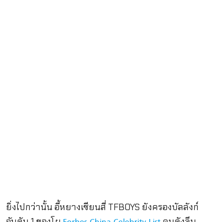
ยิ่งไปกว่านั้น อี้หยางเชียนสี่ TFBOYS ยังครองบัลลังก์
อันดับ 1 ของโผ
คนดังจีน