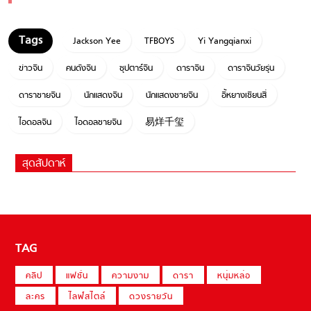
Jackson Yee
TFBOYS
Yi Yangqianxi
ข่าวจีน
คนดังจีน
ซุปตาร์จีน
ดาราจีน
ดาราจีนวัยรุ่น
ดาราชายจีน
นักแสดงจีน
นักแสดงชายจีน
อี้หยางเชียนสี่
ไอดอลจีน
ไอดอลชายจีน
易烊千玺
สุดสัปดาห์
TAG
คลิป
แฟชั่น
ความงาม
ดารา
หนุ่มหล่อ
ละคร
ไลฟ์สไตล์
ดวงรายวัน