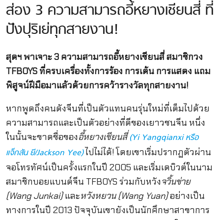
ส่อง 3 ความสามารถอี้หยางเชียนสี่ ที่
ปังปุริเย่ทุกสายงาน!
สุดฯ พาเจาะ 3 ความสามารถอี้หยางเชียนสี่ สมาชิกวง
TFBOYS ที่ครบเครื่องทั้งการร้อง การเต้น การแสดง แถม
พิสูจน์ฝีมือมาแล้วด้วยการคว้ารางวัลทุกสายงาน!
หากพูดถึงคนดังจีนที่เป็นตัวแทนคนรุ่นใหม่ที่เต็มไปด้วย
ความสามารถและเป็นตัวอย่างที่ดีของเยาวชนจีน หนึ่ง
ในนั้นจะขาดชื่อของ
อี้หยางเชียนสี่
(Yi Yangqianxi หรือ
ไปไม่ได้! โดยเขาเริ่มปรากฏตัวผ่าน
แจ็กสัน ยี/Jackson Yee)
จอโทรทัศน์เป็นครั้งแรกในปี 2005 และเริ่มเดบิวต์ในนาม
สมาชิกบอยแบนด์จีน TFBOYS ร่วมกับหวัง
จวิ้นข่าย
(Wang Junkai)
และ
หวังหยวน (Wang Yuan)
อย่างเป็น
ทางการในปี 2013 ปัจจุบันเขายังเป็นนักศึกษาสาขาการ