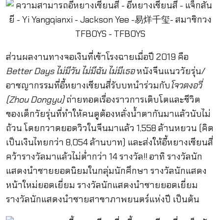
ส่วนผลงานทางจอเงินที่เข้าโรงฉายเมื่อปี 2019 คือ
Better Days ไม่มีวัน ไม่มีฉัน ไม่มีเธอ
หนังจีนแนววัยรุ่น/
อาชญากรรมที่อี้หยางเชียนสี่รับบทนำร่วมกับ
โจวตงอวี่
(Zhou Dongyu)
ถ่ายทอดเรื่องราวการเติบโตและชีวิต
ของเด็กวัยรุ่นที่ทำให้คนดูต้องหลั่งน้ำตากันมาแล้วนับไม่
ถ้วน โดยกวาดยอดวิวในจีนมาแล้ว 1,558 ล้านหยวน (คิด
เป็นเงินไทยกว่า 8,054 ล้านบาท) และส่งให้อี้หยางเชียนสี่
คว้ารางวัลมาแล้วไม่ต่ำกว่า 14 รางวัล!! อาทิ รางวัลนัก
แสดงนำชายยอดนิยมในกลุ่มนักศึกษา รางวัลนักแสดง
หน้าใหม่ยอดเยี่ยม รางวัลนักแสดงนำชายยอดเยี่ยม
รางวัลนักแสดงนำชายสาขาภาพยนตร์แห่งปี เป็นต้น