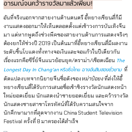
อารมณ์จนคว้ารางวัลมาแล้วเพียบ!
อันที่จริงนอกจากสายงานด้านดนตรี อี้หยางเชียนสี่ก็มี
งานแสดงออกมาให้เห็นตลอดตั้งแต่เข้าวงการบันเทิงจีน
มา แต่หากพูดถึงช่วงพีคของสายงานด้านการแสดงจริงๆ
ต้องยกให้ช่วงปี 2019 เป็นต้นมาที่อี้หยางเชียนสี่มีผลงาน
ระดับชิ้นโบแดงทั้งทางจอเงินและจอแก้วในปีเดียวกัน
เรื่องแรกคือซีรี่ย์จีนแนวย้อนยุค/ดราม่า/เชือดเฉือน
The
ที่
Longest Day In Chang’an
หรือชื่อไทย
ฉางอันสิบสองชั่วยาม
ดัดแปลงบทจากนิยายจีนชื่อดังของ
หม่าป๋อยง
ที่ส่งให้อี้
หยางเชียนสี่ได้รับการเสนอชื่อเข้าชิงรางวัลนักแสดงหน้า
ใหม่ยอดเยี่ยม นักแสดงนำชายยอดเยี่ยม และคว้ารางวัล
นักแสดงชายสาขาโทรทัศน์ที่ได้รับความสนใจจาก
นักศึกษามากที่สุดจากงาน China Student Television
Festival ครั้งที่ 8 มาครองได้สำเร็จ