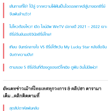
เส้นทางที่ใช่! ไป๋ลู่ จากความใฝ่ฝันเป็นไอดอลเกาหลีสู่นางเอกซีรี่ย์
จีนพันล้านวิว!
ไม่ไหวต้องไหว! เปิด ไลน์อัพ WeTV ปลายปี 2021 – 2022 เจาะ
ซีรี่ย์จีนยันออริจินัลซีรี่ย์ไทย!
เทียบ จันทร์กลางใจ VS ซีรี่ย์ไต้หวัน My Lucky Star หลังสื่อจีน
จับตาความปัง!
ตามรอย 5 ซีรี่ย์จีนที่ต้องดูของสวีไคเฉิง ดูฟิน อินไม่มีแผ่ว!
อัพเดทข่าวเม้าท์ไทยเทศทุกวงการ & คลิปฮา ดารามา
เต็ม ...คลิกติดตามที่
สุดสัปดาห์แฟนคลับ