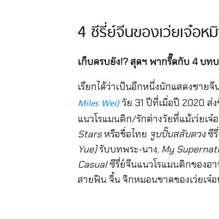
4 ซีรี่ย์จีนของเว่ยเจ๋อห
เก็บครบยัง!? สุดฯ พากรี๊ดกับ 4 บทบาท
เรียกได้ว่าเป็นอีกหนึ่งนักแสดงชาย
วัย 31 ปีที่เมื่อปี 2020 ส
Miles Wei)
แนวโรแมนติก/รักต่างวัยที่แม้เว่ยเ
Stars
หรือชื่อไทย
จูบปั๊บสลับดวง
ซีร
Yue)
รับบทพระ-นาง,
My Supernat
Casual
ซีรี่ย์จีนแนวโรแมนติกของอาจาร
สายฟิน จิ้น จิกหมอนขาดของเว่ยเจ๋อหม