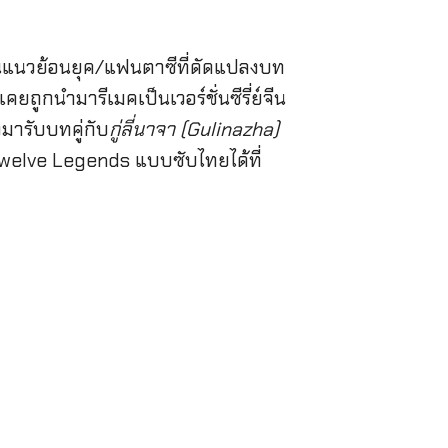
์จีนแนวย้อนยุค/แฟนตาซีที่ดัดแปลงบท
่เคยถูกนำมารีเมคเป็นเวอร์ชั่นซีรี่ย์จีน
มารับบทคู่กับ
กู่ลี่นาจา (Gulinazha)
 Twelve Legends แบบซับไทยได้ที่