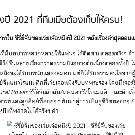
มิงปี 2021 ที่ทีมเมียต้องเก็บให้ครบ!
ใน ซีรี่ย์จีนของเว่ยเจ๋อหมิงปี 2021 หลังเรื่องล่าสุดออนแ
จีนที่มีบทบาทหลากหลายให้แฟนๆ ได้ติดตามตลอดจริงๆ จ้า
่งซีรี่ย์จีนหลายเรื่องกวาดความปังอย่างต่อเนื่องตลอดทั้งปี ไ
จ๋อหมิงจะได้รับบทนักแสดงสมทบ แต่ก็ได้รับความสนใจจากผ
ี่ย์จีนแนวโรแมนติกที่เว่ยเจ๋อหมิงรับบทพระรอง โดยมี
เจอร์
ural Power
ซีรี่ย์จีนลึกลับ/แฟนตาซี/โรแมนติก และอีกเรื่
ย์และลูกศิษย์ที่ค่อยๆ ขยับมาสู่การเป็นคู่ชีวิตหลอกๆ ยันรั
ิงที่พลาดไม่ได้จริงๆ ค่า