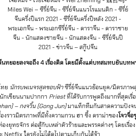
รี่ย์จีนทยอยลงจอถึง 4 เรื่องติด โดยมีตั้งแต่บทสมทบยันบท
อไทย
นักรบพเนจรสุดขอบฟ้า
ซีรี่ย์จีนแนวย้อนยุค/มิตรภาพ
องนักเขียนนามปากกา
Priest
ที่ได้รับการพูดถึงมากที่สุดเ
ehan) – กงจวิ้น (Gong Jun)
มาแท็กทีมกันสาดความปังจนไ
องราวมิตรภาพที่มีทั้งความกวน ฮา ซึ้ง ดราม่าของ
โจวจื่อซ
ยท่องยุทธจักร ต่อสู้กับเหล่าตัวร้ายและพรรคต่างๆ โดยเร
etflix ใครยังไม่ได้ดูไปตามเก็บกันได้จ้า