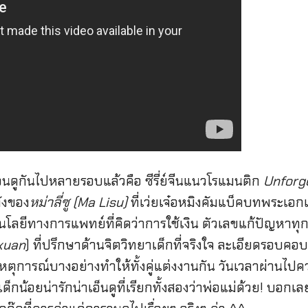
าจะวนดูกันไปหลายรอบแล้วคือ ซีรี่ย์จีนแนวโรแมนติก
Unforg
ังของ
หม่าลี่ซู (Ma Lisu)
ที่เว่ยเจ๋อหมิงคัมแบ็คบทพระเอก
โนโลยีทางการแพทย์ที่คิดว่าการใช้เงิน ตัวเลขแก้ปัญหาทุก
ixuan
) ที่ปรึกษาด้านจิตวิทยาเด็กที่จริงใจ ละเอียดรอบคอบ แ
เหตุการณ์บางอย่างทำให้ทั้งคู่แต่งงานกัน วันเวลาผ่านไปคว
ีเด็กน้อยน่ารักน่าเอ็นดูที่เรียกทั้งสองว่าพ่อแม่ด้วย! บอกเ