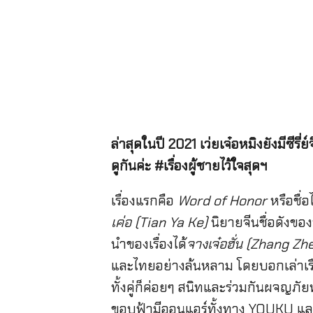
ล่าสุดในปี 2021 เว่ยเจ๋อหมิงยังมีซี
ดูกันค่ะ #เรื่องผู้ชายไว้ใจสุดฯ
เรื่องแรกคือ
Word of Honor
หรือชื่
เค่อ (Tian Ya Ke)
นิยายจีนชื่อดังข
นำของเรื่องได้
จางเจ๋อฮั่น (Zhang Zh
และไทยอย่างล้นหลาม โดยบอกเล่าเรื่
ทั้งคู่ก็ค่อยๆ สนิทและร่วมกันผจญภั
ขอบฟ้ามีออนแอร์ทั้งทาง YOUKU และ N