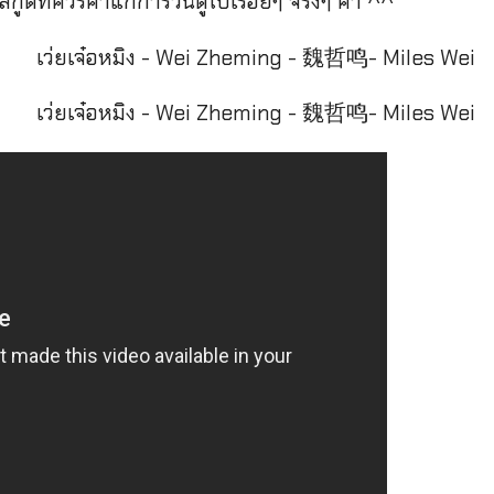
วฟีลกู๊ดที่ควรค่าแก่การวนดูไปเรื่อยๆ จริงๆ ค่า ^^