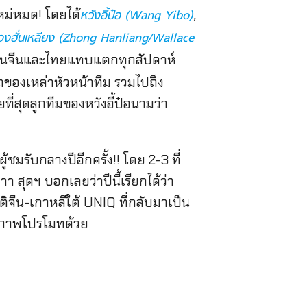
ใหม่หมด! โดยได้
,
หวังอี้ป๋อ (Wang Yibo)
จงฮั่นเหลียง (Zhong Hanliang/Wallace
ั้งในจีนและไทยแทบแตกทุกสัปดาห์
รถของเหล่าหัวหน้าทีม รวมไปถึง
ี่สุดลูกทีมของหวังอี้ป๋อนามว่า
ชมรับกลางปีอีกครั้ง!! โดย 2-3 ที่
สุดฯ บอกเลยว่าปีนี้เรียกได้ว่า
ิจีน-เกาหลีใต้ UNIQ ที่กลับมาเป็น
่านภาพโปรโมทด้วย