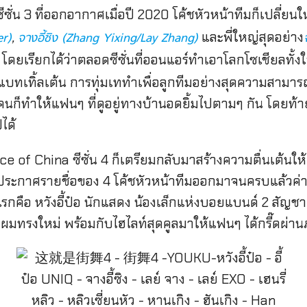
ซั่น 3 ที่ออกอากาศเมื่อปี 2020 โค้ชหัวหน้าทีมก็เปลี่ยน
,
และพี่ใหญ่สุดอย่าง
er)
จางอี้ซิง (Zhang Yixing/Lay Zhang)
 โดยเรียกได้ว่าตลอดซีซั่นที่ออนแอร์ทำเอาโลกโซเชียลท
รแบทเทิ้ลเต้น การทุ่มเททำเพื่อลูกทีมอย่างสุดความสามา
คนก็ทำให้แฟนๆ ที่ดูอยู่ทางบ้านอดยิ้มไปตามๆ กัน โดยท้ายท
ได้
of China ซีซั่น 4 ก็เตรียมกลับมาสร้างความตื่นเต้นให้ผู้
ะกาศรายชื่อของ 4 โค้ชหัวหน้าทีมออกมาจนครบแล้วค่าาา 
กคือ หวังอี้ป๋อ นักแสดง น้องเล็กแห่งบอยแบนด์ 2 สัญชาต
ยังพาผมทรงใหม่ พร้อมกับไฮไลท์สุดคูลมาให้แฟนๆ ได้กรี๊ดผ