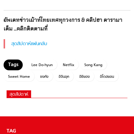
อัพเดทข่าวเม้าท์ไทยเทศทุกวงการ & คลิปฮา ดารามา
เต็ม ...คลิกติดตามที่
สุดสัปดาห์แฟนคลับ
Lee Do-hyun
Netflix
Song Kang
Sweet Home
ซงคัง
อีจินอุค
อีชียอง
อีโดฮยอน
สุดสัปดาห์
TAG