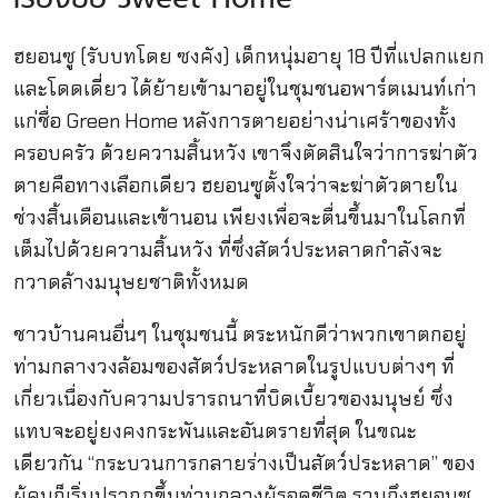
ฮยอนซู (รับบทโดย ซงคัง) เด็กหนุ่มอายุ 18 ปีที่แปลกแยก
และโดดเดี่ยว ได้ย้ายเข้ามาอยู่ในชุมชนอพาร์ตเมนท์เก่า
แก่ชื่อ Green Home หลังการตายอย่างน่าเศร้าของทั้ง
ครอบครัว ด้วยความสิ้นหวัง เขาจึงตัดสินใจว่าการฆ่าตัว
ตายคือทางเลือกเดียว ฮยอนซูตั้งใจว่าจะฆ่าตัวตายใน
ช่วงสิ้นเดือนและเข้านอน เพียงเพื่อจะตื่นขึ้นมาในโลกที่
เต็มไปด้วยความสิ้นหวัง ที่ซึ่งสัตว์ประหลาดกำลังจะ
กวาดล้างมนุษยชาติทั้งหมด
ชาวบ้านคนอื่นๆ ในชุมชนนี้ ตระหนักดีว่าพวกเขาตกอยู่
ท่ามกลางวงล้อมของสัตว์ประหลาดในรูปแบบต่างๆ ที่
เกี่ยวเนื่องกับความปรารถนาที่บิดเบี้ยวของมนุษย์ ซึ่ง
แทบจะอยู่ยงคงกระพันและอันตรายที่สุด ในขณะ
เดียวกัน “กระบวนการกลายร่างเป็นสัตว์ประหลาด” ของ
ผู้คนก็เริ่มปรากฏขึ้นท่ามกลางผู้รอดชีวิต รวมถึงฮยอนซู