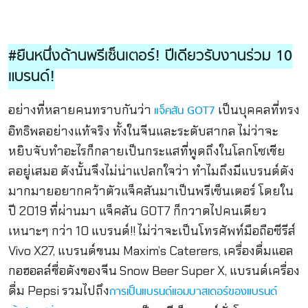
#ยืนหนึ่งด้านพรีเซ็นเตอร์! ปีเดียวรับงานร่วม 10
แบรนด์!
อย่างที่หลายคนทราบกันว่า
เป็นบุคคลที่ทรง
แจ็คสัน GOT7
อิทธิพลอย่างแท้จริง ทั้งในจีนและระดับสากล ไม่ว่าจะ
หยิบจับทำอะไรก็กลายเป็นกระแสที่พูดถึงในโลกโซเชีย
ลอยู่เสมอ ดังนั้นจึงไม่น่าแปลกใจว่า ทำไมถึงมีแบรนด์ดัง
มากมายอยากคว้าตัวแจ็คสันมาเป็นพรีเซ็นเตอร์ โดยใน
ปี 2019 ที่ผ่านมา แจ็คสัน GOT7 ก็กวาดไปคนเดียว
เหนาะๆ กว่า 10 แบรนด์!! ไม่ว่าจะเป็นโทรศัพท์มือถือซีรีส์
Vivo X27, แบรนด์ขนม Maxim’s Caterers, เครื่องดื่มแอล
กอฮอลล์ชื่อดังของจีน Snow Beer Super X, แบรนด์เครื่อง
ดื่ม Pepsi รวมไปถึง
การเป็นแบรนด์แอมบาสเดอร์ของแบรนด์