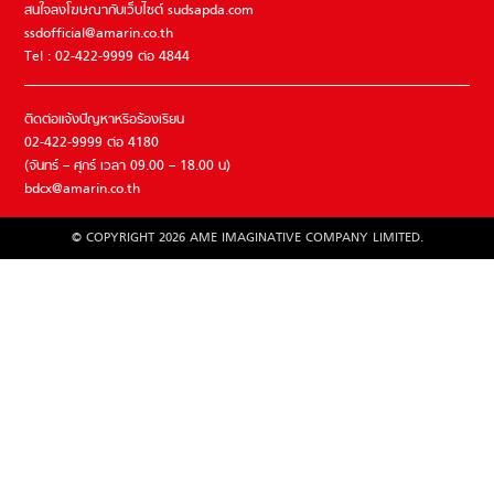
สนใจลงโฆษณากับเว็บไซต์ sudsapda.com
ssdofficial@amarin.co.th
Tel : 02-422-9999 ต่อ 4844
ติดต่อแจ้งปัญหาหรือร้องเรียน
02-422-9999 ต่อ 4180
(จันทร์ – ศุกร์ เวลา 09.00 – 18.00 น)
bdcx@amarin.co.th
© COPYRIGHT 2026 AME IMAGINATIVE COMPANY LIMITED.