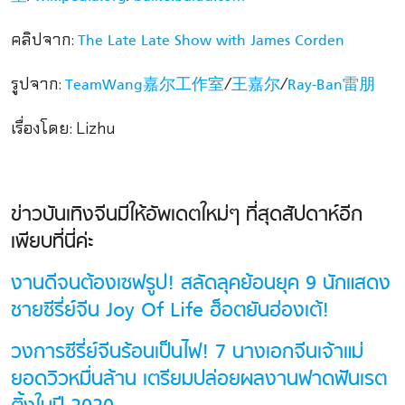
คลิปจาก:
The Late Late Show with James Corden
รูปจาก:
/
/
TeamWang嘉尔工作室
王嘉尔
Ray-Ban雷朋
เรื่องโดย: Lizhu
ข่าวบันเทิงจีนมีให้อัพเดตใหม่ๆ ที่สุดสัปดาห์อีก
เพียบที่นี่ค่ะ
งานดีจนต้องเซฟรูป! สลัดลุคย้อนยุค 9 นักแสดง
ชายซีรี่ย์จีน Joy Of Life ฮ็อตยันฮ่องเต้!
วงการซีรี่ย์จีนร้อนเป็นไฟ! 7 นางเอกจีนเจ้าแม่
ยอดวิวหมื่นล้าน เตรียมปล่อยผลงานฟาดฟันเรต