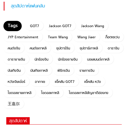
สุดสัปดาห์แฟนคลับ
GOT7
Jackson GOT7
Jackson Wang
JYP Entertainment
Team Wang
Wang Jiaer
ก็อตเซเว่น
คนดังจีน
คนดังเกาหลี
ซุปตาร์จีน
ซุปตาร์เกาหลี
ดาราจีน
ดาราชายจีน
นักร้องจีน
นักร้องชายจีน
บอยแบนด์เกาหลี
บันเทิงจีน
บันเทิงเกาหลี
พิธีกรจีน
รายการจีน
หวังเจียเอ๋อร์
อากาเซ
แจ็คสัน GOT7
แจ็คสัน หวัง
ไอดอลชายเกาหลี
ไอดอลเกาหลี
ไอดอลเกาหลีสัญชาติฮ่องกง
王嘉尔
สุดสัปดาห์