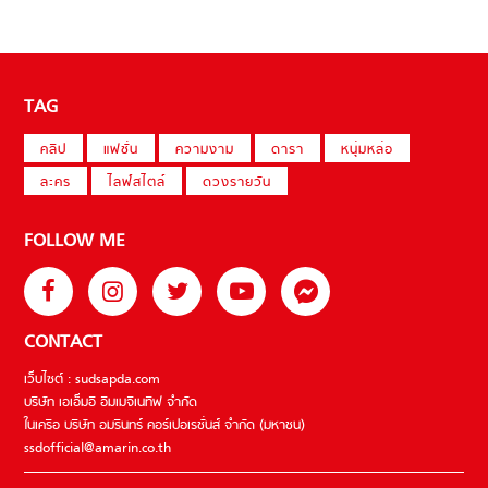
TAG
คลิป
แฟชั่น
ความงาม
ดารา
หนุ่มหล่อ
ละคร
ไลฟ์สไตล์
ดวงรายวัน
FOLLOW ME
CONTACT
เว็บไซต์ : sudsapda.com
บริษัท เอเอ็มอี อิมเมจิเนทีฟ จำกัด
ในเครือ บริษัท อมรินทร์ คอร์เปอเรชั่นส์ จำกัด (มหาชน)
ssdofficial@amarin.co.th