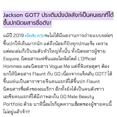
Jackson GOT7 ประเดิมนั่งบัลลังก์เป็นคนแรกที่ได้
ขึ้นปกนิตยสารชื่อดัง!
แม้ปี 2019
จะไม่ได้มีผลงานการถ่ายแบบหล่อๆ
แจ็คสัน หวัง
ขึ้นปกให้เห็นมากนัก แต่ถึงน้อยก็ปังทุกปกนะจ๊ะ เพราะ
แต่ละเล่มก็เป็นระดับหัวใหญ่ทั้งนั้น ทั้งนิตยสารผู้ชาย
Esquire, นิตยสารแฟชั่นและไลฟ์สไตล์ L’Officiel
Hommes และนิตยสาร Vogue Me แต่ที่พิเศษสุดๆ ต้อง
ยกให้นิตยสาร Flaunt กับ GQ เนื่องจากแจ็คสัน GOT7 ได้
ขึ้นแท่นเป็นดาราชายจีนคนแรกที่ได้ขึ้นปก Flaunt
นิตยสารชื่อดังของอเมริกา อีกทั้งยังได้เป็นคนดังชาว
เอเชียคนแรกที่ได้มีภาพลงใน GQ Male Beauty
Portfolio ด้วย นาทีนี้อะไรก็ฉุดความฮ็อตของผู้ชายคนนี้
ไม่อยู่แล้วจ้า!!