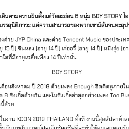
มต้นเดินตามความฝันตั้งแต่วัยละอ่อน 6 หนุ่ม BOY STORY
ไอ
งไม่บรรลุนิติภาวะ แต่ความสามารถของพวกเขามีล้นจนทะลุ
งค่าย JYP China และค่าย Tencent Music ของประเทศจ
ุ 15 ปี) ซินหลง (อายุ 14 ปี) เจ๋ออวี่ (อายุ 14 ปี) หมิงรุ่ย (อา
ที่มีอายุเฉลี่ยเพียง 14 ปีเท่านั้น
เดือนสิงหาคม ปี 2018 ด้วยเพลง Enough ฮิตติดหูภายในเ
8 ซิงเกิ้ลด้วยกัน และในซิงเกิ้ลล่าสุดอย่างเพลง Too Busy
นี้ด้วย
์ในงาน KCON 2019 THAILAND ทั้งที งานนี้สุดสัปดาห์
ขึ้นกับบทสัมภาษณ์สุดเอ็กซ์คลูซีฟที่จะทำให้คุณตกหลุม