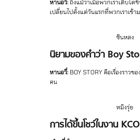
หานอวี่:
ถึงแม้ว่าเมื่อพวกเราเติบโตข
เปลี่ยนไปตั้งแต่วันแรกที่พวกเราเข้
ซินหลง
นิยามของคำว่า Boy St
หานอวี่:
BOY STORY คือเรื่องราวของพว
คน
หมิงรุ่ย
การได้ขึ้นโชว์ในงาน 