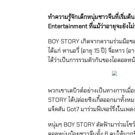
ทำความรู้จักเด็กหนุ่มชาวจีนที่เริ่
Entertainment
ที่แม้ว่าอายุจะยั
BOY STORY เกิดจากความร่วมมือขอ
ได้แก่ หานอวี่ (อายุ 15 ปี) จื่อหาว (อาย
ได้ว่าเป็นการรวมตัวกันของไอดอลหน้าใส
พวกเขาเดบิวต์อย่างเป็นทางการเมื่อ
STORY ได้ปล่อยซิงเกิ้ลออกมาทั้งหมด 
แจ็คสัน Got7 มาร่วมฟีเจอร์ริ่งในเพลง
หนุ่มๆ BOY STORY ลัดฟ้ามาร่วมโชว
ดอลหนุ่มน้อยชาวจีนทั้ง 6 คนให้มาก