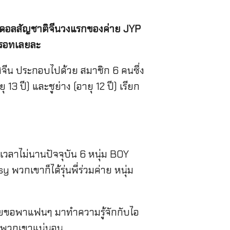
ดอลสัญชาติจีนวงแรกของค่าย JYP
ปรอทเลยละ
ีน ประกอบไปด้วย สมาชิก 6 คนซึ่ง
ยุ 13 ปี) และชูย่าง (อายุ 12 ปี) เรียก
วลาไม่นานปัจจุบัน 6 หนุ่ม BOY
 พวกเขาก็ได้รุ่นพี่ร่วมค่าย หนุ่ม
เลยขอพาแฟนๆ มาทำความรู้จักกับไอ
รักพวกเขาแน่นอน