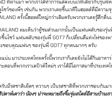
่ผ่านมา พวกเราได้ทำการแสดงบนเวทีเดียวกับรุ่นพี่หลายๆ
้ดูโชว์ของพี่ๆ เช่นกัน พวกเราเคยขึ้นเวทีในฮอลล์ที่มีความจ
AND ครั้งนี้ฮอลล์ใหญ่กว่าเดิมครับพวกเราเลยรู้สึกตื่นเ
ILAND ผมเห็นว่าผู้ชมส่วนมากนั้นเป็นแฟนคลับของรุ่นพี
ขึ้นโชว์ แฟนคลับของรุ่นพี่ GOT7 ก็เปลี่ยนสีแท่งไฟของพ
ละขอบคุณแฟนๆ ของรุ่นพี่ GOT7 ทุกคนมากๆ ครับ
งแน่น มาประเทศไทยครั้งนี้พวกเราก็เลยยังไม่ได้กินอาหา
าะตอนที่พวกเราเดบิวต์ใหม่ๆ เราได้มีโอกาสมาที่ประเทศไท
รับมีรสชาติเผ็ดๆ หวานๆ เป็นรสชาติที่พวกเราชอบกันมา
ดสัปดาห์เดาว่า น้องๆ น่าจะหมายถึงจิ้มจุ่มสไตล์อีสานบ้านเรา