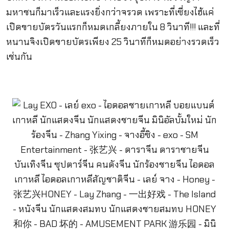
มหาชนก็มาเร็วและแรงยิ่งกว่าจรวด เพราะที่เซี่ยงไฮ้แค่
เปิดขายบัตรวันแรกก็หมดเกลี้ยงภายใน 8 วินาที!!! และที่
หนานจิงเปิดขายบัตรเพียง 25 วินาทีก็หมดอย่างรวดเร็ว
เช่นกัน