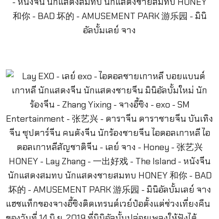
แฮชแท็กของจางอี้ซิงติดเทรนด์เวย์ป๋อตั้งแต่ช่วงเที่ยงคืน
ของวันที่ 14 มิ.ย. 2019 ที่มินิอัลบั้มปล่อยเพลงให้ฟังได้