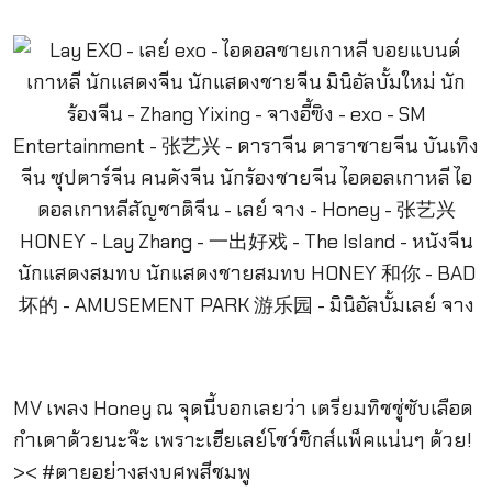
MV เพลง Honey ณ จุดนี้บอกเลยว่า เตรียมทิชชู่ซับเลือด
กำเดาด้วยนะจ๊ะ เพราะเฮียเลย์โชว์ซิกส์แพ็คแน่นๆ ด้วย!
>< #ตายอย่างสงบศพสีชมพู