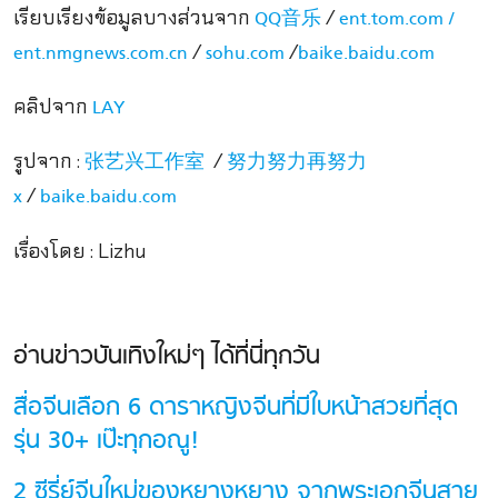
เรียบเรียงข้อมูลบางส่วนจาก
/
QQ音乐
ent.tom.com /
/
/
ent.nmgnews.com.cn
sohu.com
baike.baidu.com
คลิปจาก
LAY
รูปจาก :
/
张艺兴工作室
努力努力再努力
/
x
baike.baidu.com
เรื่องโดย : Lizhu
อ่านข่าวบันเทิงใหม่ๆ ได้ที่นี่ทุกวัน
สื่อจีนเลือก 6 ดาราหญิงจีนที่มีใบหน้าสวยที่สุด
รุ่น 30+ เป๊ะทุกอณู!
2 ซีรี่ย์จีนใหม่ของหยางหยาง จากพระเอกจีนสาย