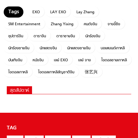
EXO
LAY EXO
Lay Zhang
SM Entertainment
Zhang Yixing
คนดังจีน
จางอี้ซิง
ซุปตาร์จีน
ดาราจีน
ดาราชายจีน
นักร้องจีน
นักร้องชายจีน
นักแสดงจีน
นักแสดงชายจีน
บอยแบนด์เกาหลี
บันเทิงจีน
หนังจีน
เลย์ EXO
เลย์ จาง
ไอดอลชายเกาหลี
ไอดอลเกาหลี
ไอดอลเกาหลีสัญชาติจีน
张艺兴
สุดสัปดาห์
TAG