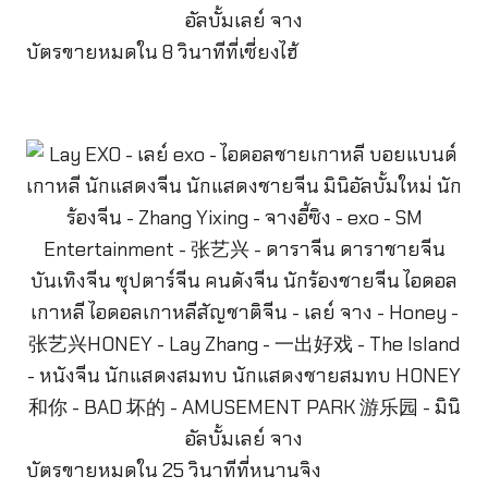
บัตรขายหมดใน 8 วินาทีที่เซี่ยงไฮ้
บัตรขายหมดใน 25 วินาทีที่หนานจิง