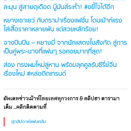
ละมุน สู่สายดุเดือด บู๊มันส์ระห่ำ! #ขยี้ใจได้อีก
หยางเชาเยว่ กับดราม่าเรื่องแฟชั่น โดนเม้าท์แรง
ใส่เสื้อราคาหลายพัน แต่สวยหลักร้อย!
จางปินปิน – หยางมี่ จากนักแสดงในสังกัด สู่การ
เป็นคู่พระ-นางที่แฟนๆ รอคอยมากที่สุด!
ส่อง ทรงผมใหม่ลู่หาน พร้อมลุคคูลรับซีรี่ย์จีน
เรื่องใหม่ #หล่อติดเทรนด์
อัพเดทข่าวเม้าท์ไทยเทศทุกวงการ & คลิปฮา ดารามา
เต็ม ...คลิกติดตามที่
สุดสัปดาห์แฟนคลับ