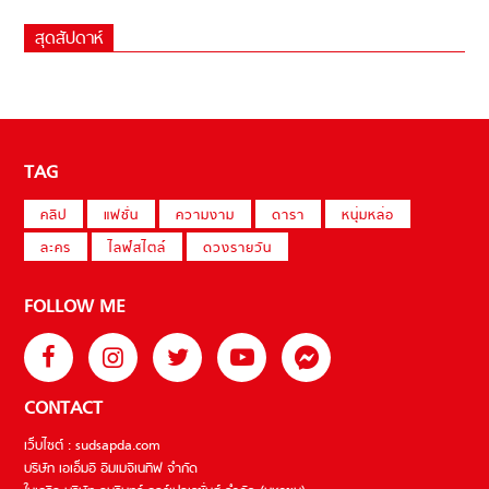
สุดสัปดาห์
TAG
คลิป
แฟชั่น
ความงาม
ดารา
หนุ่มหล่อ
ละคร
ไลฟ์สไตล์
ดวงรายวัน
FOLLOW ME
CONTACT
เว็บไซต์ : sudsapda.com
บริษัท เอเอ็มอี อิมเมจิเนทีฟ จำกัด