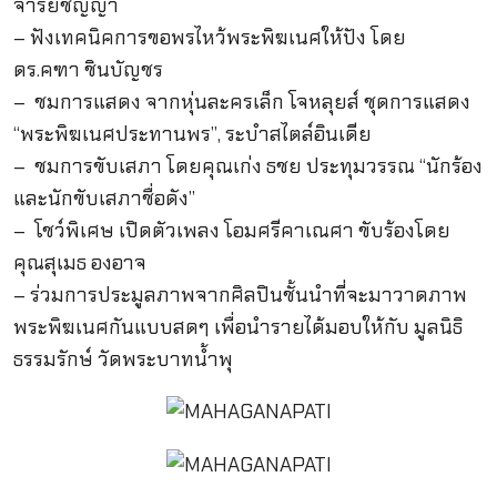
จารย์ชัญญ่า
– ฟังเทคนิคการขอพรไหว้พระพิฆเนศให้ปัง โดย
ดร.คฑา ชินบัญชร
– ชมการแสดง จากหุ่นละครเล็ก โจหลุยส์ ชุดการแสดง
“พระพิฆเนศประทานพร”, ระบําสไตล์อินเดีย
– ชมการขับเสภา โดยคุณเก่ง ธชย ประทุมวรรณ “นักร้อง
และนักขับเสภาชื่อดัง”
– โชว์พิเศษ เปิดตัวเพลง โอมศรีคาเณศา ขับร้องโดย
คุณสุเมธ องอาจ
– ร่วมการประมูลภาพจากศิลปินชั้นนำที่จะมาวาดภาพ
พระพิฆเนศกันแบบสดๆ เพื่อนำรายได้มอบให้กับ มูลนิธิ
ธรรมรักษ์ วัดพระบาทน้ำพุ