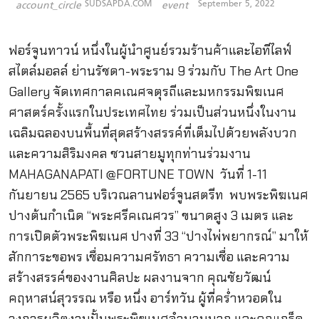
SUDSAPDA.COM
September 5, 2022
account_circle
event
ฟอร์จูนทาวน์ หนึ่งในผู้นำศูนย์รวมร้านค้าและไอทีไลฟ์
สไตล์มอลล์ ย่านรัชดา-พระราม 9 ร่วมกับ The Art One
Gallery จัดเทศกาลคเณศจตุรถีและมหกรรมพิฆเนศ
ศาสตร์ครั้งแรกในประเทศไทย ร่วมเป็นส่วนหนึ่งในงาน
เฉลิมฉลองบนพื้นที่สุดสร้างสรรค์ที่เต็มไปด้วยพลังบวก
และความสิริมงคล ชวนสายมูทุกท่านร่วมงาน
MAHAGANAPATI @FORTUNE TOWN วันที่ 1-11
กันยายน 2565 บริเวณลานฟอร์จูนสตรีท พบพระพิฆเนศ
ปางต้นกําเนิด “พระศรีคเณศวร” ขนาดสูง 3 เมตร และ
การเปิดตัวพระพิฆเนศ ปางที่ 33 “ปางไพ่พยากรณ์” มาให้
สักการะขอพร เชื่อมความศรัทธา ความเชื่อ และความ
สร้างสรรค์ของงานศิลปะ ผลงานจาก คุณชัยวัฒน์
คฤหาสน์สุวรรณ หรือ หนึ่ง อาร์ทวัน ผู้ที่ครํ่าหวอดใน
วงการผลิตงานปั้นพระพิฆเนศจํานวนมาก และคุณเกร็ด