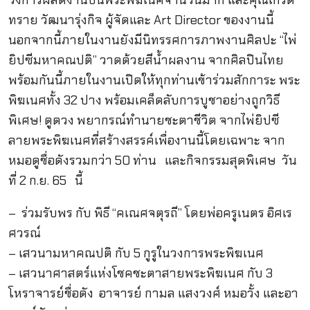
ทราย วัฒนารุ่งกิจ ผู้จัดและ Art Director ของงานนี้
นอกจากนี้ภายในงานยังมีนิทรรศการภาพงานศิลปะ “ไพ่
ยิปซีมหาคณปติ” วาดด้วยสีน้ำผลงาน จากศิลปินไทย
พร้อมกันนี้ภายในงานเปิดให้ทุกท่านเข้าร่วมสักการะ พระ
พิฆเนศทั้ง 32 ปาง พร้อมเคล็ดลับการบูชาอย่างถูกวิธี
พิเศษ! ดูดวง พยากรณ์ทำนายชะตาชีวิต จากไพ่ยิปซี
ลายพระพิฆเนศที่สร้างสรรค์เพื่องานนี้โดยเฉพาะ จาก
หมอดูชื่อดังรวมกว่า 50 ท่าน และกิจกรรมสุดพิเศษ วัน
ที่ 2 ก.ย. 65 นี้
– ร่วมรับพร กับ พิธี “คเณศจตุรถี” โดยพ่อครูเนตร อิศเร
ศวรณ์
– เสวนามหาคณปติ กับ 5 กูรูในวงการพระพิฆเนศ
– เสวนาศาสตร์แห่งโชคชะตาสายพระพิฆเนศ กับ 3
โหราจารย์ชื่อดัง อาจารย์ กามล แสงวงศ์ หมอวั้ง และอา