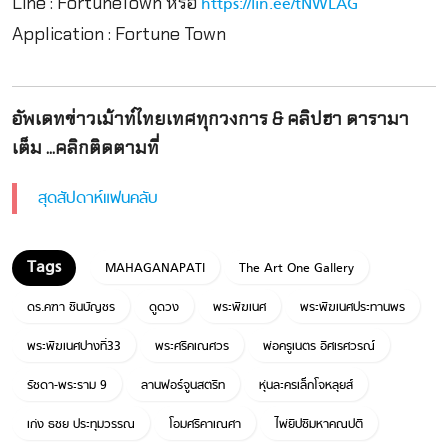
Line : FortuneTown หรือ
https://lin.ee/tNWLAG
Application : Fortune Town
อัพเดทข่าวเม้าท์ไทยเทศทุกวงการ & คลิปฮา ดารามา
เต็ม ...คลิกติดตามที่
สุดสัปดาห์แฟนคลับ
MAHAGANAPATI
The Art One Gallery
ดร.คฑา ชินบัญชร
ดูดวง
พระพิฆเนศ
พระพิฆเนศประทานพร
พระพิฆเนศปางที่33
พระศรีคเณศวร
พ่อครูเนตร อิศเรศวรณ์
รัชดา-พระราม 9
ลานฟอร์จูนสตรีท
หุ่นละครเล็กโจหลุยส์
เก่ง ธชย ประทุมวรรณ
โอมศรีคาเณศา
ไพ่ยิปซีมหาคณปติ