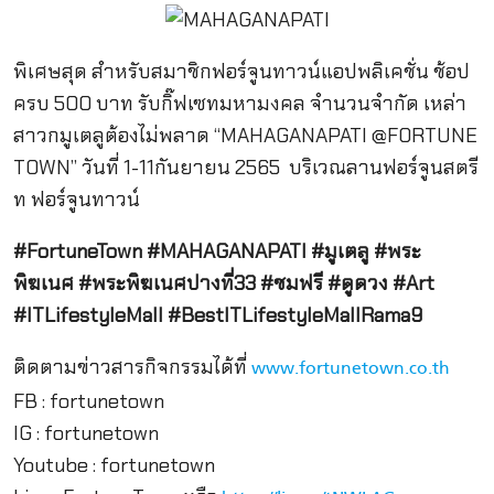
พิเศษสุด สำหรับสมาชิกฟอร์จูนทาวน์แอปพลิเคชั่น ช้อป
ครบ 500 บาท รับกิ๊ฟเซทมหามงคล จำนวนจำกัด เหล่า
สาวกมูเตลูต้องไม่พลาด “MAHAGANAPATI @FORTUNE
TOWN” วันที่ 1-11กันยายน 2565 บริเวณลานฟอร์จูนสตรี
ท ฟอร์จูนทาวน์
#FortuneTown #MAHAGANAPATI #มูเตลู #พระ
พิฆเนศ #พระพิฆเนศปางที่33 #ชมฟรี #ดูดวง #Art
#ITLifestyleMall #BestITLifestyleMallRama9
ติดตามข่าวสารกิจกรรมได้ที่
www.fortunetown.co.th
FB : fortunetown
IG : fortunetown
Youtube : fortunetown