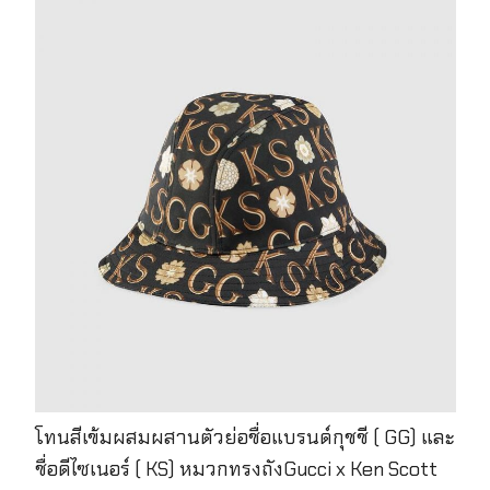
โทนสีเข้มผสมผสานตัวย่อชื่อแบรนด์กุชชี ( GG) และ
ชื่อดีไซเนอร์ ( KS) หมวกทรงถังGucci x Ken Scott