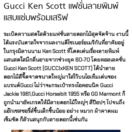
Gucci Ken Scott แฟชั่นลายพิมพ์
แสบแซ่บพร้อมเสริฟ
ระเบิดความสดใสด้วยแฟชั่นลายดอกไม้สุดจัดจ้าน งานนี้
ได้แรงบันดาลใจจากผลงานดีไซเนอร์อเมริกันที่อาศัยอยู่
ในกรุงมิลานนาม Ken Scott ที่โดดเด่นเรื่องลายพิมพ์
แสนสดใสมีกลิ่นอายจากช่วงยุค 60-70 โดยคอลเลคชั่น
Gucci Ken Scott (GUCCIxKEN SCOTT) ได้นำลาย
ดอกไม้สีจี๊ดจาดขนาดใหญ่มาใส่ไว้บนไอเท็มเด่นของ
แบรนด์Gucci ไม่ว่าจะกระเป๋าทรงไอคอนนิค Gucci
Jackie 1961,Gucci Horsebit 1955 หรือ GG Marmont ก็
ถูกนำมาอัพเกรดให้มีลายดอกไม้ใหญ่ๆ สีป๊อปๆ ไปจนถึง
แอ๊กเซสซอรี่ส์ชิ้นเล็กชิ้นน้อย อย่าง หมวก ผ้าคาดผม
เข็มขัด ก็ล้วนสนุกกับลายดอกนี้เช่นกัน