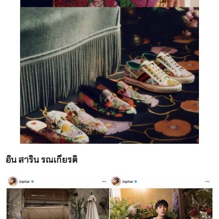
อิน สาริน รณเกียรติ