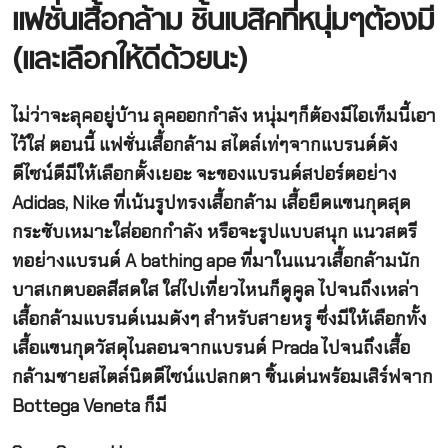
แฟชั่นเสื้อกล้าม ชิ้นเบสิคที่หนุ่มๆต้องมี
(และเลือกให้ดีด้วยนะ)
ไม่ว่าจะลุคอยู่บ้าน ลุคออกกำลัง หนุ่มๆก็ต้องมีไอเท็มนี้เอา
ไว้ใส่ ตอนนี้ แฟชั่นเสื้อกล้าม สไตล์เท่ๆจากแบรนด์ดัง
ดีไซน์ดีมีให้เลือกตั้งเยอะ จะของแบรนด์สปอร์ตอย่าง
Adidas, Nike ที่เน้นรูปทรงเสื้อกล้าม เสื้อยืดแขนกุดสุด
กระชับเหมาะใส่ออกกำลัง หรือจะรูปแบบสนุก แนวสตรี
ทอย่างแบรนด์ A bathing ape ที่มาในแนวเสื้อกล้ามนัก
บาสเกตบอลสีสดใส ใส่ไปเที่ยวไหนก็ดูคูล ไปจนถึงเหล่า
เสื้อกล้ามแบรนด์เนมดังๆ สำหรับสายหรู ซึ่งมีให้เลือกทั้ง
เสื้อแขนกุดวัสดุไนลอนจากแบรนด์ Prada ไปจนถึงเสื้อ
กล้ามชายสไตล์นิตดีไซน์แปลกตา ชิ้นเด่นพร้อมเสิร์ฟจาก
Bottega Veneta ก็มี