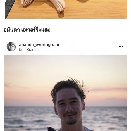
อนันดา เอเวอร์ริ่งแฮม