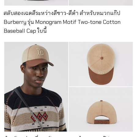
สลับสองเฉดสีระหว่างสีขาว-สีดำ สำหรับหมวกแก๊ป
Burberry รุ่น Monogram Motif Two-tone Cotton
Baseball Cap ใบนี้