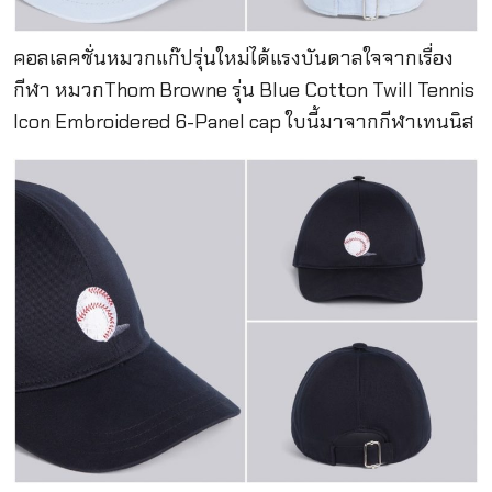
คอลเลคชั่นหมวกแก๊ปรุ่นใหม่ได้แรงบันดาลใจจากเรื่อง
กีฬา หมวกThom Browne รุ่น Blue Cotton Twill Tennis
Icon Embroidered 6-Panel cap ใบนี้มาจากกีฬาเทนนิส