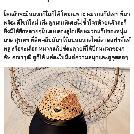
โตแล้วจะมีหมวกกี่ใบก็ได้ โดยเฉพาะ
หมวกแก๊ปเท่ๆ ที่มา
พร้อมดีไซน์ใหม่ เพิ่มลูกเล่นพิเศษไม่ซ้ำใครด้วยแล้วละก็
ยิ่งมีได้อีกหลายๆใบเลย ลองดูไอเดียหมวกแก๊ปของหนุ่ม
บาส สุรเดช ที่ติดคลิปมันๆ ไว้บนหมวกสไตล์สายแฟฯที่แท้
ทรู หรือจะเลือก หมวกแก๊ปซ่อนลายที่ใต้ปีกหมวกของก
ลัฟ คณาวุฒิ ดูก็ได้ แต่ละใบมีแต่ความสนุกและดูคูลสุดๆ