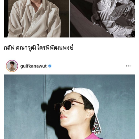
กลัฟ คณาวุฒิ ไตรพิพัฒนพงษ์