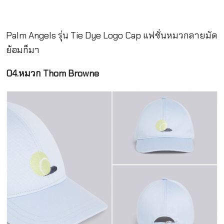
Palm Angels รุ่น Tie Dye Logo Cap แฟชั่นหมวกลายมัด
ย้อมก็มา
04.หมวก Thom Browne