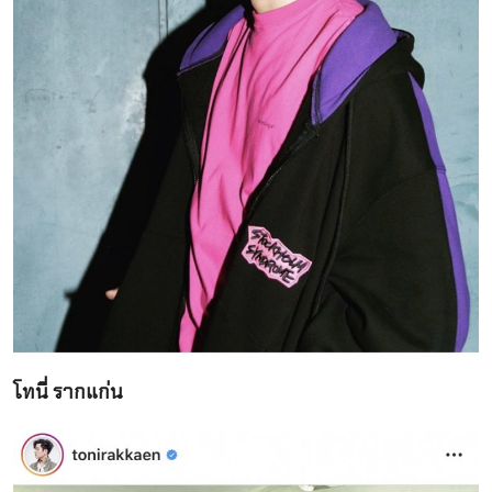
โทนี่ รากแก่น