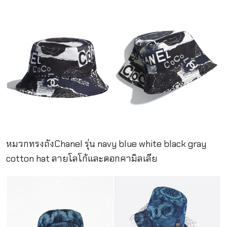
หมวกทรงถังChanel รุ่น navy blue white black gray
cotton hat ลายโลโก้และดอกคามิลเลีย