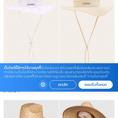
เว็บไซต์นี้มีการใช้งานคุกกี้
เว็บไซต์ของเราใช้งานคุกกี้เพื่อช่วยเพิ่มประสบการณ์
การใช้งานเว็บไซต์ให้สามารถใช้งานได้ดียิ่งขึ้น คุณสามารถเลือกที่จะยอมรับหรือ
Jacquemus รุ่น Le bob Artichaut canvas bucket hat
ปฏิเสธการใช้งานคุกกี้ได้ง่ายๆ โดยการดูรายละเอียดเพิ่มเติมที่ “การตั้งค่าคุกกี้”
หมวกปีกกว้างแบบลายดอกไม้, ลายตาราง และแบบสีน้ำ
ยกเลิก
ยอมรับทั้งหมด
ตาลเบจ