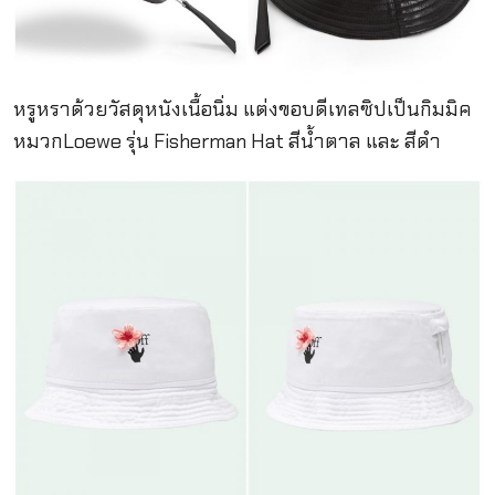
หรูหราด้วยวัสดุหนังเนื้อนิ่ม แต่งขอบดีเทลซิปเป็นกิมมิค
หมวกLoewe รุ่น Fisherman Hat สีน้ำตาล และ สีดำ