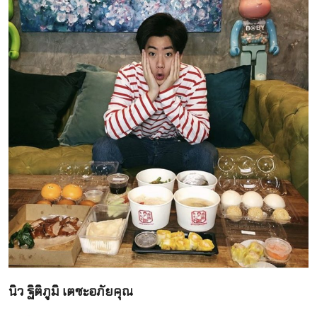
นิว ฐิติภูมิ เตชะอภัยคุณ