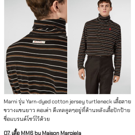
Marni รุ่น Yarn-dyed cotton jersey turtleneck เสื้อลาย
ขวางแขนยาว คอเต่า ดีเทลคูลๆอยู่ที่ด้านหลังเสื้อปักป้าย
ชื่อแบรนด์โชว์ไว้ด้วย
07. เสื้อ MM6 by Maison Margiela