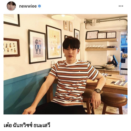
เต๋อ ฉันทวิชช์ ธนะเสวี