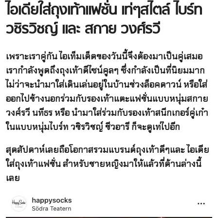
ไอเดียใส่ถุงเท้าแฟชั่น เท่ๆสไตล์ ไบร์ท
วชิรวิชญ์ และ สกาย วงศ์รวี
เพราะเราคู่กัน ไอเท็มเด็ดของวันนี้จึงต้องมาเป็นคู่เสมอ
เรากำลังพูดถึงถุงเท้าดีไซน์คูลๆ ซึ่งกำลังเป็นที่นิยมมาก
ไม่ว่าจะนำมาใส่เดินเล่นอยู่ในบ้านช่วงล็อคดาวน์ หรือใส่
ออกไปข้างนอกร่วมกับรองเท้าแตะแฟชั่นแบบหนุ่มสกาย
วงศ์รวี นทีธร หรือ นำมาใส่ร่วมกับรองเท้าสนีกเกอร์คู่เก๋า
ในแบบหนุ่มไบร์ท วชิรวิชญ์ ชีวอารี ก็จะดูเท่ไปอีก
สุดสัปดาห์เลยถือโอกาสรวมแบรนด์ถุงเท้าดีๆและ ไอเดีย
ใส่ถุงเท้าแฟชั่น สำหรับชายหญิงมาให้แล้วที่ด้านล่างนี้
เลย