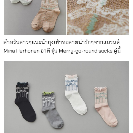
สำหรับสาวๆแนะนำถุงเท้าทอลายน่ารักๆจากแบรนด์
Mina Perhonen อาทิ รุ่น Merry-go-round socks คู่นี้