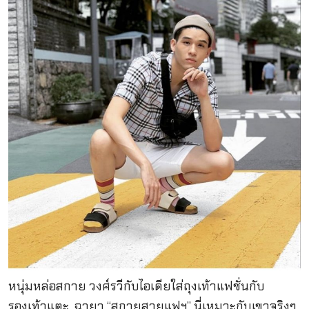
หนุ่มหล่อสกาย วงศ์รวีกับไอเดียใส่ถุงเท้าแฟชั่นกับ
รองเท้าแตะ ฉายา “สกายสายแฟฯ” นี่เหมาะกับเขาจริงๆ