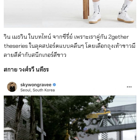
วิน เมธวิน ในบท
ไทน์ จากซีรี่ย์
เพราะเราคู่กัน 2gether
theseries ในลุคสปอร์ตแบบคลีนๆ โดยเลือกถุงเท้าขาวมี
ลายสีดำกับสนีกเกอร์สีขาว
สกาย วงศ์รวี นทีธร