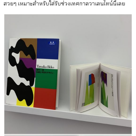
สวยๆ เหมาะสำหรับใส่รับช่วงเทศกาลวาเลนไทน์นี้เลย