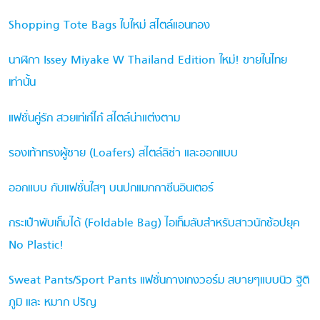
Shopping Tote Bags ใบใหม่ สไตล์แอนทอง
นาฬิกา Issey Miyake W Thailand Edition ใหม่! ขายในไทย
เท่านั้น
แฟชั่นคู่รัก สวยเท่เก๋ไก๋ สไตล์น่าแต่งตาม
รองเท้าทรงผู้ชาย (Loafers) สไตล์ลิซ่า และออกแบบ
ออกแบบ กับแฟชั่นใสๆ บนปกแมกกาซีนอินเตอร์
กระเป๋าพับเก็บได้ (Foldable Bag) ไอเท็มลับสำหรับสาวนักช้อปยุค
No Plastic!
Sweat Pants/Sport Pants แฟชั่นกางเกงวอร์ม สบายๆแบบนิว ฐิติ
ภูมิ และ หมาก ปริญ