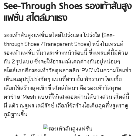
See-Through Shoes รองเท้าส้นสูง
แฟชั่น สไตล์มาแรง
รองเท้าส้นสูงแฟชั่น สไตล์โปร่งแสง โปร่งใส (See-
through Shoes /Transparent Shoes) หนึ่งในเทรนด์
รองเท้าแฟชั่น ที่มาแรงช่วงหน้าร้อนนี้ ซึ่งเทรนด์นี้มีด้วย
กัน 2 รูปแบบ ซึ่งจะให้อารมณ์แตกต่างกันอยู่หน่อยๆ
สไตล์แรกคือรองเท้าวัสดุพลาสติก ‘PVC’ เน้นความใสแจ๋ว
เห็นทะลุปรุโปร่งชัดๆ แบบที่สาว อั้ม พัชราภา ไชยเชื้อ
เลือกใช้สร้างลุคเซ็กซี่ สไตล์ถัดมา คือ รองเท้าวัสดุทอ
ตาข่าย ‘Mesh’ แบบที่ให้แสงลอดผ่านได้บางส่วน สไตล์นี้
มี แต้ว ณฐพร เตมีรักษ์ เลือกใช้สร้างไอเดียลุคที่หรูหราดู
ภูมิฐานขึ้น