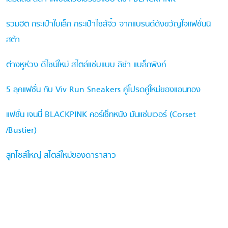
รวมฮิต กระเป๋าใบเล็ก กระเป๋าไซส์จิ๋ว จากแบรนด์ดังขวัญใจแฟชั่นนิ
สต้า
ต่างหูห่วง ดีไซน์ใหม่ สไตล์แซ่บแบบ ลิซ่า แบล็กพิงก์
5 ลุคแฟชั่น กับ Viv Run Sneakers คู่โปรดคู่ใหม่ของแอนทอง
แฟชั่น เจนนี่ BLACKPINK คอร์เซ็ทหนัง มันแซ่บเวอร์ (Corset
/Bustier)
สูทไซส์ใหญ่ สไตล์ใหม่ของดาราสาว