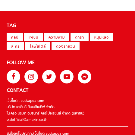
TAG
คลิป
แฟชั่น
ความงาม
ดารา
หนุ่มหล่อ
ละคร
ไลฟ์สไตล์
ดวงรายวัน
FOLLOW ME
CONTACT
เว็บไซต์ : sudsapda.com
บริษัท เอเอ็มอี อิมเมจิเนทีฟ จำกัด
ในเครือ บริษัท อมรินทร์ คอร์เปอเรชั่นส์ จำกัด (มหาชน)
ssdofficial@amarin.co.th
สนใจลงโฆษณากับเว็บไซต์ sudsapda.com