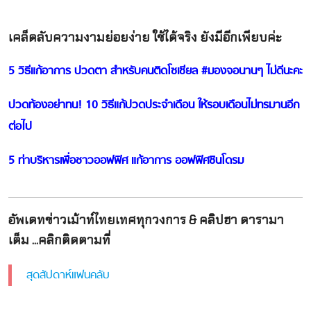
เคล็ดลับความงามย่อยง่าย ใช้ได้จริง ยังมีอีกเพียบค่ะ
5 วิธีแก้อาการ ปวดตา สำหรับคนติดโซเชียล #มองจอนานๆ ไม่ดีนะคะ
ปวดท้องอย่าทน! 10 วิธีแก้ปวดประจำเดือน ให้รอบเดือนไม่ทรมานอีก
ต่อไป
5 ท่าบริหารเพื่อชาวออฟฟิศ แก้อาการ ออฟฟิศซินโดรม
อัพเดทข่าวเม้าท์ไทยเทศทุกวงการ & คลิปฮา ดารามา
เต็ม ...คลิกติดตามที่
สุดสัปดาห์แฟนคลับ