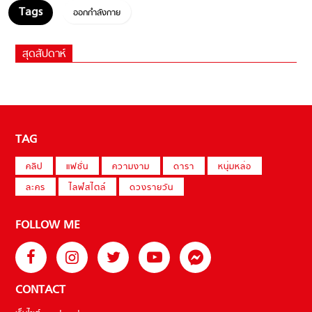
ออกกำลังกาย
สุดสัปดาห์
TAG
คลิป
แฟชั่น
ความงาม
ดารา
หนุ่มหล่อ
ละคร
ไลฟ์สไตล์
ดวงรายวัน
FOLLOW ME
CONTACT