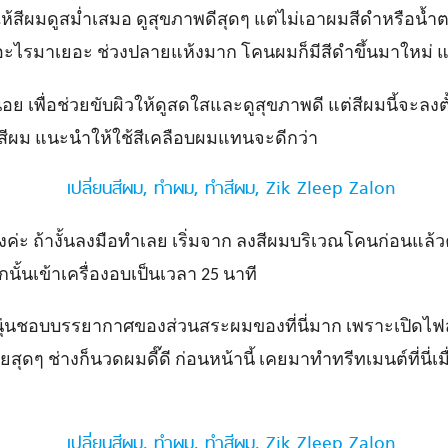
ห้สีผมดูสม่ำเสมอ ดูสุขภาพดีสุดๆ แต่ไม่เอาผมสีดำหรือน้ำ
ไรมาเยอะ ช่วงปลายแห้งมาก โคนผมก็มีสีดำขึ้นมาใหม่ แถ
 เพื่อช่วยขับผิวให้ดูสดใสและดูสุขภาพดี แต่สีผมนี้จะลงตั
ผม แนะนำให้ใช้สีเคลือบผมแทนจะดีกว่า
ช่างค่ะ ถ้างั้นลงมือทำเลย เริ่มจาก ลงสีผมบริเวณโคนก่อนแล้
นั้นเข้าเครื่องอบเป็นเวลา
25
นาที
ุ่นชอบบรรยากาศของส่วนสระผมของที่นี่มาก เพราะเปิดไฟสล
ยสุดๆ ช่างก็นวดผมดี๊ดี ก่อนหน้านี้ เคยมาทำทรีทเมนต์ที่นี