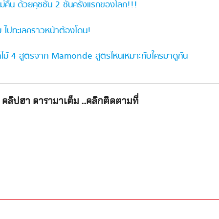
่คืน ด้วยคุชชั่น 2 ชั้นครั้งแรกของโลก!!!
วย ไปทะเลคราวหน้าต้องโดน!
ดอกไม้ 4 สูตรจาก Mamonde สูตรไหนเหมาะกับใครมาดูกัน
คลิปฮา ดารามาเต็ม ...คลิกติดตามที่