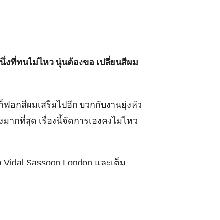
งที่ทนไม่ไหว นุ่นต้องขอ เปลี่ยนสีผม
็ฟอกสีผมเสริมไปอีก บวกกับงานยุ่งหัว
กที่สุด เรื่องนี้จัดการเองคงไม่ไหว
Vidal Sassoon London
ก
และเต็ม