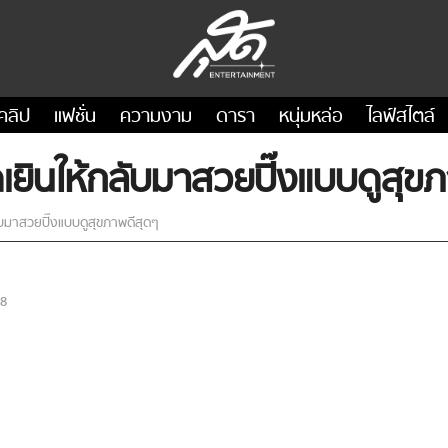
คลิป
แฟชั่น
ความงาม
ดารา
หนุ่มหล่อ
ไลฟ์สไตล์
ดเยินให้กลับมาสวยปิ๊งแบบดูสุข
ลับมาสวยปิ๊งแบบดูสุขภาพดีสุดๆ
18