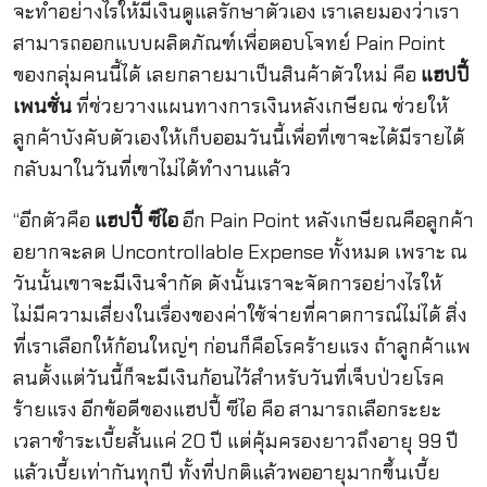
จะทำอย่างไรให้มีเงินดูแลรักษาตัวเอง เราเลยมองว่าเรา
สามารถออกแบบผลิตภัณฑ์เพื่อตอบโจทย์ Pain Point
ของกลุ่มคนนี้ได้ เลยกลายมาเป็นสินค้าตัวใหม่ คือ
แฮปปี้
เพนชั่น
ที่ช่วยวางแผนทางการเงินหลังเกษียณ ช่วยให้
ลูกค้าบังคับตัวเองให้เก็บออมวันนี้เพื่อที่เขาจะได้มีรายได้
กลับมาในวันที่เขาไม่ได้ทำงานแล้ว
“อีกตัวคือ
แฮปปี้ ซีไอ
อีก Pain Point หลังเกษียณคือลูกค้า
อยากจะลด Uncontrollable Expense ทั้งหมด เพราะ ณ
วันนั้นเขาจะมีเงินจำกัด ดังนั้นเราจะจัดการอย่างไรให้
ไม่มีความเสี่ยงในเรื่องของค่าใช้จ่ายที่คาดการณ์ไม่ได้ สิ่ง
ที่เราเลือกให้ก้อนใหญ่ๆ ก่อนก็คือโรคร้ายแรง ถ้าลูกค้าแพ
ลนตั้งแต่วันนี้ก็จะมีเงินก้อนไว้สำหรับวันที่เจ็บป่วยโรค
ร้ายแรง อีกข้อดีของแฮปปี้ ซีไอ คือ สามารถเลือกระยะ
เวลาชำระเบี้ยสั้นแค่ 20 ปี แต่คุ้มครองยาวถึงอายุ 99 ปี
แล้วเบี้ยเท่ากันทุกปี ทั้งที่ปกติแล้วพออายุมากขึ้นเบี้ย