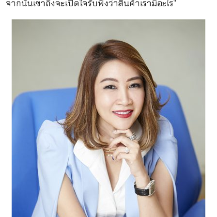
จากนั้นเขาถึงจะเปิดใจรับฟังว่าสินค้าเรามีอะไร”