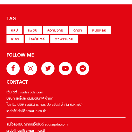
TAG
คลิป
แฟชั่น
ความงาม
ดารา
หนุ่มหล่อ
ละคร
ไลฟ์สไตล์
ดวงรายวัน
FOLLOW ME
CONTACT
เว็บไซต์ : sudsapda.com
บริษัท เอเอ็มอี อิมเมจิเนทีฟ จำกัด
ในเครือ บริษัท อมรินทร์ คอร์เปอเรชั่นส์ จำกัด (มหาชน)
ssdofficial@amarin.co.th
สนใจลงโฆษณากับเว็บไซต์ sudsapda.com
ssdofficial@amarin.co.th