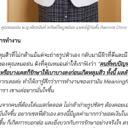
คุณหมอฝน พ.ญ.พัทธนันท์ ทรัพย์ไพบูลย์ผล แพทย์ผู้ก่อตั้ง Rainnie Clinic
การทำงาน
มสิวที่ไม่กล้าแม้แต่จะถ่ายรูปตัวเอง กลับมามีผิวที่ดีและมี
งคุณหมอฝน ดังที่คุณหมอเล่าให้เราฟังว่า
“
คนที่พบปัญหา
หรือบางเคสก็รักษาให้เบาบางลงก่อนเกิดหลุมสิว ทั้งนี้ ผลลัพ
อใจมากเลยค่ะ ทำให้เรารู้สึกว่าการทำงานของเรามัน
Meaningful
รา เขาแค่อยากมั่นใจขึ้น
ยนจากคนที่ต้องใส่แมสก์ตลอด ไม่กล้าถ่ายรูปชัดๆ ต้องคอยเ
มั่นใจขึ้น อยากเซลฟี่ตัวเอง ตรงนี้มีมูลค่ามากกว่ายอดเงินในธ
ูใสขึ้น ก็เกิดการบอกต่อ และยิ่งบวกกับการรักษาอย่างจริงใจ