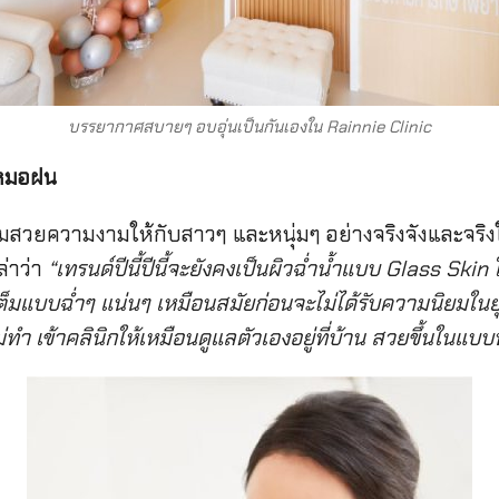
บรรยากาศสบายๆ อบอุ่นเป็นกันเองใน Rainnie Clinic
 หมอฝน
ามสวยความงามให้กับสาวๆ และหนุ่มๆ อย่างจริงจังและจร
ล่าว่า
“เทรนด์ปีนี้ปีนี้จะยังคงเป็นผิวฉ่ำน้ำแบบ Glass Ski
ติมเต็มแบบฉ่ำๆ แน่นๆ เหมือนสมัยก่อนจะไม่ได้รับความนิยมใน
 เข้าคลินิกให้เหมือนดูแลตัวเองอยู่ที่บ้าน สวยขึ้นในแบบที่เป