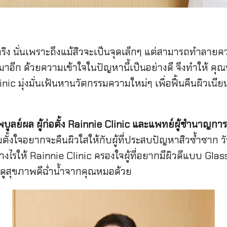
เกินจริง นั่นเพราะถึงแม้สิวจะเป็นจุดเล็กๆ แต่สามารถทำลายควา
าอีก ด้วยความเข้าใจในปัญหานี้เป็นอย่างดี จึงทำให้ คุ
inic มุ่งมั่นเฟ้นหานวัตกรรมความใหม่ๆ เพื่อฟื้นคืนผิวเนียน
ูลย์ผล ผู้ก่อตั้ง Rainnie Clinic และแพทย์ผู้ชำนาญการ
มตั้งใจอยากจะคืนผิวใสให้กับผู้ที่ประสบปัญหาสิวซ้ำซาก วั
รให้ Rainnie Clinic ครองใจผู้ที่อยากมีผิวดีแบบ Glass 
ูสุขภาพดีฉ่ำน้ำจากคุณหมอด้วย