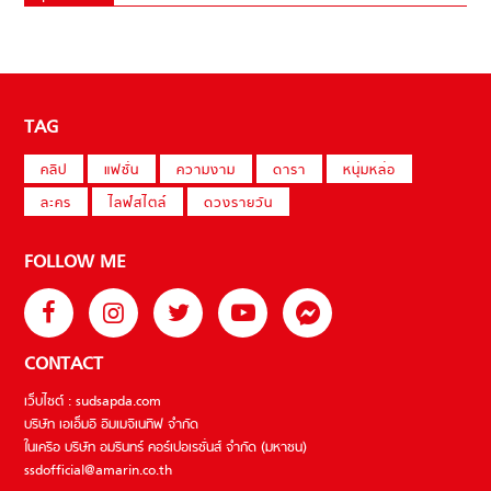
TAG
คลิป
แฟชั่น
ความงาม
ดารา
หนุ่มหล่อ
ละคร
ไลฟ์สไตล์
ดวงรายวัน
FOLLOW ME
CONTACT
เว็บไซต์ : sudsapda.com
บริษัท เอเอ็มอี อิมเมจิเนทีฟ จำกัด
ในเครือ บริษัท อมรินทร์ คอร์เปอเรชั่นส์ จำกัด (มหาชน)
ssdofficial@amarin.co.th