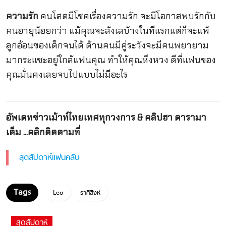
ความรัก
คนโสดมีโชคเรื่องความรัก จะมีโอกาสพบรักกับ
คนอายุน้อยกว่า แม้คุณจะลังเลบ้างในทีแรกแต่ก็จะแพ้
ลูกอ้อนของเด็กจนได้ ด้านคนมีคู่ระวังจะมีคนพยายาม
มากระแซะอยู่ใกล้แฟนคุณ ทำให้คุณหึงหวง ดีที่แฟนของ
คุณมั่นคงเลยจบไปแบบไม่มีอะไร
อัพเดทข่าวเม้าท์ไทยเทศทุกวงการ & คลิปฮา ดารามา
เต็ม ...คลิกติดตามที่
สุดสัปดาห์แฟนคลับ
Leo
ราศีสิงห์
สุดสัปดาห์