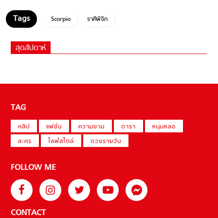
Scorpio
ราศีพิจิก
สุดสัปดาห์
TAG
คลิป
แฟชั่น
ความงาม
ดารา
หนุ่มหล่อ
ละคร
ไลฟ์สไตล์
ดวงรายวัน
FOLLOW ME
CONTACT