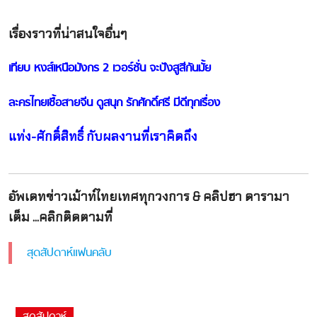
เรื่องราวที่น่าสนใจอื่นๆ
เทียบ หงส์เหนือมังกร 2 เวอร์ชั่น จะปังสูสีกันมั้ย
ละครไทยเชื้อสายจีน ดูสนุก รักศักดิ์ศรี มีดีทุกเรื่อง
แท่ง-ศักดิ์สิทธิ์ กับผลงานที่เราคิดถึง
อัพเดทข่าวเม้าท์ไทยเทศทุกวงการ & คลิปฮา ดารามา
เต็ม ...คลิกติดตามที่
สุดสัปดาห์แฟนคลับ