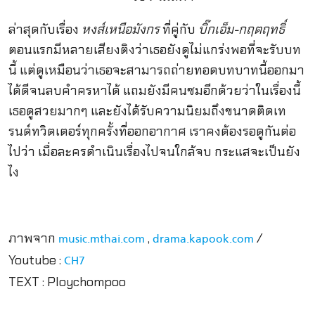
ล่าสุดกับเรื่อง
หงส์เหนือมังกร
ที่คู่กับ
บิ๊กเอ็ม-กฤตฤทธิ์
ตอนแรกมีหลายเสียงติงว่าเธอยังดูไม่แกร่งพอที่จะรับบท
นี้ แต่ดูเหมือนว่าเธอจะสามารถถ่ายทอดบทบาทนี้ออกมา
ได้ดีจนลบคำครหาได้ แถมยังมีคนชมอีกด้วยว่าในเรื่องนี้
เธอดูสวยมากๆ และยังได้รับความนิยมถึงขนาดติดเท
รนด์ทวิตเตอร์ทุกครั้งที่ออกอากาศ เราคงต้องรอดูกันต่อ
ไปว่า เมื่อละครดำเนินเรื่องไปจนใกล้จบ กระแสจะเป็นยัง
ไง
ภาพจาก
,
/
music.mthai.com
drama.kapook.com
Youtube :
CH7
TEXT : Ploychompoo