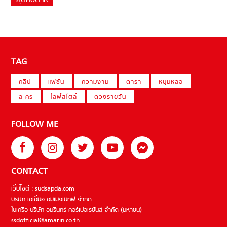
สุดสัปดาห์
TAG
คลิป
แฟชั่น
ความงาม
ดารา
หนุ่มหล่อ
ละคร
ไลฟ์สไตล์
ดวงรายวัน
FOLLOW ME
CONTACT
เว็บไซต์ : sudsapda.com
บริษัท เอเอ็มอี อิมเมจิเนทีฟ จำกัด
ในเครือ บริษัท อมรินทร์ คอร์เปอเรชั่นส์ จำกัด (มหาชน)
ssdofficial@amarin.co.th