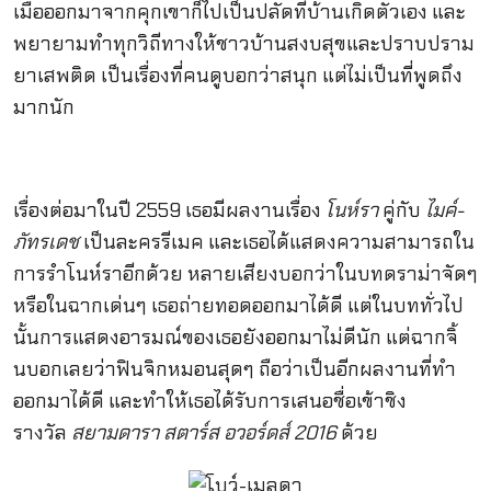
เมื่อออกมาจากคุกเขาก็ไปเป็นปลัดที่บ้านเกิดตัวเอง และ
พยายามทำทุกวิถีทางให้ชาวบ้านสงบสุขและปราบปราม
ยาเสพติด เป็นเรื่องที่คนดูบอกว่าสนุก แต่ไม่เป็นที่พูดถึง
มากนัก
เรื่องต่อมาในปี 2559 เธอมีผลงานเรื่อง
โนห์รา
คู่กับ
ไมค์-
ภัทรเดช
เป็นละครรีเมค และเธอได้แสดงความสามารถใน
การรำโนห์ราอีกด้วย หลายเสียงบอกว่าในบทดราม่าจัดๆ
หรือในฉากเด่นๆ เธอถ่ายทอดออกมาได้ดี แต่ในบททั่วไป
นั้นการแสดงอารมณ์ของเธอยังออกมาไม่ดีนัก แต่ฉากจิ้
นบอกเลยว่าฟินจิกหมอนสุดๆ ถือว่าเป็นอีกผลงานที่ทำ
ออกมาได้ดี และทำให้เธอได้รับการเสนอชื่อเข้าชิง
รางวัล
สยามดารา สตาร์ส อวอร์ดส์ 2016
ด้วย