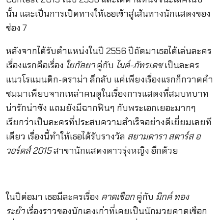
นั้น และเป็นการเปิดทางให้เธอเข้าสู่เส้นทางนักแสดงของ
ช่อง 7
หลังจากได้รับตำแหน่งในปี 2556 ปีถัดมาเธอได้เล่นละคร
เรื่องแรกคือเรื่อง
ใยกัลยา
คู่กับ
ไมค์-ภัทรเดช
เป็นละคร
แนวโรแมนติก-ดราม่า ลึกลับ แค่เพียงเรื่องแรกก็กวาดคำ
ชมมาเพียบจากเหล่าคนดูในเรื่องการแสดงที่สมบทบาท
น่ารักน่าชัง แถมยังมีฉากฟินๆ กับพระเอกเยอะมากๆ
เรียกว่าเป็นละครที่ประสบความสำเร็จอย่างดีเยี่ยมเลยที
เดียว เรื่องนี้ทำให้เธอได้รับรางวัล
สยามดารา สตาร์ส อ
วอร์ดส์ 2015
สาขานักแสดงดาวรุ่งหญิง อีกด้วย
ในปีต่อมา เธอมีละครเรื่อง
คาดเชือก
คู่กับ
มิกค์ ทอง
ระย้า
เรื่องราวของนักเลงเก่าที่เคยเป็นนักมวยคาดเชือก