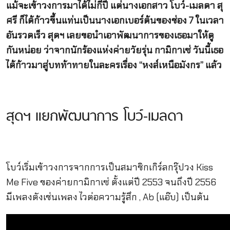
แม้จะเข้าวงการมาได้ไม่กี่ปี แต่นางเอกสาว โบว์-เมลดา สุ
ศรี ก็ได้ก้าวขึ้นแท่นเป็นนางเอกเบอร์ต้นของช่อง 7 ในเวลา
อันรวดเร็ว สุดฯ เลยขอนำเอาพัฒนาการของเธอมาให้ดู
กันหน่อย ว่าจากนักร้องแห่งค่ายวัยรุ่น กามิกาเซ่ วันนี้เธอ
ได้ก้าวมาสู่บทท้าทายในละครเรื่อง “หงส์เหนือมังกร” แล้ว
สุดฯ แยกพัฒนาการ โบว์-เมลดา
โบว์เริ่มเข้าวงการจากการเป็นสมาชิกเกิร์ลกรุ๊ปวง Kiss
Me Five ของค่ายกามิกาเซ่ ตั้งแต่ปี 2553 จนถึงปี 2556
มีเพลงดังเช่นเพลง ไวต่อความรู้สึก , Ab (แอ๊บ) เป็นต้น