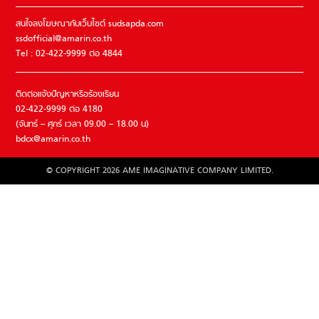
สนใจลงโฆษณากับเว็บไซต์ sudsapda.com
ssdofficial@amarin.co.th
Tel : 02-422-9999 ต่อ 4844
ติดต่อแจ้งปัญหาหรือร้องเรียน
02-422-9999 ต่อ 4180
(จันทร์ – ศุกร์ เวลา 09.00 – 18.00 น)
bdcx@amarin.co.th
© COPYRIGHT 2026 AME IMAGINATIVE COMPANY LIMITED.