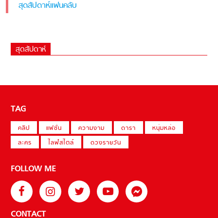
สุดสัปดาห์แฟนคลับ
สุดสัปดาห์
TAG
คลิป
แฟชั่น
ความงาม
ดารา
หนุ่มหล่อ
ละคร
ไลฟ์สไตล์
ดวงรายวัน
FOLLOW ME
CONTACT