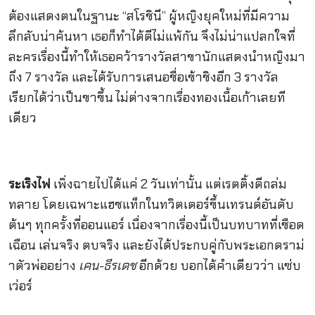
ต้องแสดงตนในฐานะ “สโรชินี” ผู้หญิงยุคใหม่ที่มีความ
ลึกลับน่าค้นหา เธอก็ทำได้ดีไม่แพ้กัน จึงไม่น่าแปลกใจที่
ละครเรื่องนี้ทำให้เธอคว้ารางวัลสาขานักแสดงนำหญิงมา
ถึง 7 รางวัล และได้รับการเสนอชื่อเข้าชิงอีก 3 รางวัล
เรียกได้ว่าเป็นขาขึ้น ไม่ต่างจากเรื่องทองเนื้อเก้าเลยที
เดียว
ระเริงไฟ
เพิ่งฉายไปได้แค่ 2 วันเท่านั้น แต่เรตติ้งดีถล่ม
ทลาย โดยเฉพาะแฮชแท็กในทวิตเตอร์ขึ้นเทรนด์อันดับ
ต้นๆ ทุกครั้งที่ออนแอร์ เนื่องจากเรื่องนี้เป็นบทบาทที่เชือด
เฉือน เล่นจริง ตบจริง และยังได้ประกบคู่กับพระเอกดราม่
าตัวพ่ออย่าง
เคน-ธีรเดช
อีกด้วย บอกได้คำเดียวว่า แซ่บ
เว่อร์