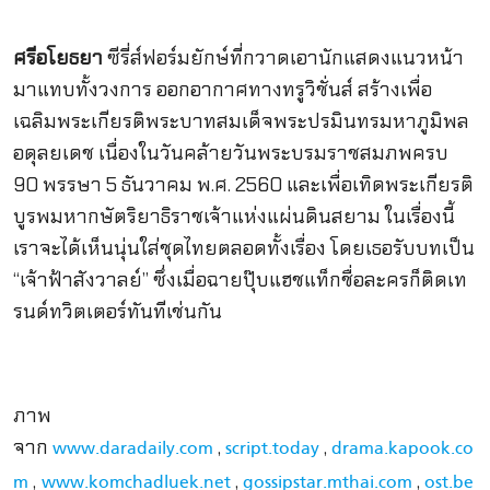
ศรีอโยธยา
ซีรี่ส์ฟอร์มยักษ์ที่กวาดเอานักแสดงแนวหน้า
มาแทบทั้งวงการ ออกอากาศทางทรูวิชั่นส์ สร้างเพื่อ
เฉลิมพระเกียรติพระบาทสมเด็จพระปรมินทรมหาภูมิพล
อดุลยเดช เนื่องในวันคล้ายวันพระบรมราชสมภพครบ
90 พรรษา 5 ธันวาคม พ.ศ. 2560 และเพื่อเทิดพระเกียรติ
บูรพมหากษัตริยาธิราชเจ้าแห่งแผ่นดินสยาม ในเรื่องนี้
เราจะได้เห็นนุ่นใส่ชุดไทยตลอดทั้งเรื่อง โดยเธอรับบทเป็น
“เจ้าฟ้าสังวาลย์” ซึ่งเมื่อฉายปุ๊บแฮชแท็กชื่อละครก็ติดเท
รนด์ทวิตเตอร์ทันทีเช่นกัน
ภาพ
จาก
,
,
www.daradaily.com
script.today
drama.kapook.co
,
,
,
m
www.komchadluek.net
gossipstar.mthai.com
ost.be