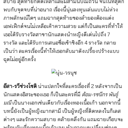
สบาย สุดท้ายก็ติดเหล้าและมีสามีนับไม่ถ้วน จนในที่สุดก็
พบกับจุดจบที่น่าอนาถ เรื่องนี้นุ่นลงทุนเล่นแบบไม่ห่วง
ภาพลักษณ์ใดๆ แถมฉากสุดท้ายของลำยองต้องแต่ง
เอฟเฟ็กต์จนไม่เหลือเค้าความสวย แต่ก็เป็นละครที่ทำให้
เธอได้รับรางวัลสาขานักแสดงนำหญิงดีเด่นไปถึง 7
รางวัล และได้รับการเสนอชื่อเข้าชิงอีก 4 รางวัล กลาย
เป็นว่า ละครเรื่องนี้ทำให้เธอกลับมาดังเปรี้ยงปร้างแบบ
ฉุดไม่อยู่อีกครั้ง
อีสา-รวีช่วงโชติ
น่าแปลกใจที่ละครเรื่องที่ 2 หลังจากเป็น
นักแสดงอิสระของเธอ ก็เป็นละครที่มี
ต้อม-รชนีกร พันธุ์
มณี
เป็นนางเอกเช่นเดียวกับเรื่องทองเนื้อเก้า นอกจากนี้
บทนี้ยังเป็นผู้หญิงมากสามี เป็นผู้หญิงที่ติดหลงในกิเลส
ต่างๆ และรักความสบาย คล้ายคลึงกัน แถมฉายเกือบจะ
พร้อมกับเรื่องทองเนื้อเก้าเลย ทำเอาคนดูเปลี่ยนช่องดู