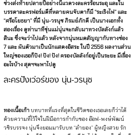
ช่วงส่งท้ายปลายปีอย่างนี้แวดวงละครร้อนระอุ และใน
บรรดาละครฟอร์มดีที่หลายคนจับตาก็มี “ระเริงไฟ” และ
“ศรีอโยธยา” ที่มี นุ่น-วรนุช ภิรมย์ภักดี เป็นนางเอกทั้ง
สองเรื่อง ดูท่านาทีขุ่นแม่นุ่นจะกลับมาทวงบัลลังก์แล้ว
สินะ ซึ่งจะว่าไปแล้ว หลังจากนุ่นหมดสัญญากับทางช่อง
7 และ ผันตัวมาเป็นนักแสดงอิสระ ในปี 2556 ผลงานส่วน
ใหญ่ของเธอก็ปัง! ปัง! ปัง! ครองบัลลังก์อยู่เป็นระยะ มีเรื่อง
อะไรบ้าง สุดฯจะพาไปดู
ละครปังเว่อร์ของ นุ่น-วรนุช
ทองเนื้อเก้า
บทบาทที่แรงที่สุดในชีวิตของเธอเลยก็ว่าได้
ด้วยความที่ไว้ใจในฝีมือการกำกับของ อ๊อฟ-พงษ์พัฒน์
วชิรบรรจง นุ่นจึงยอมมารับบท “ลำยอง” ผู้หญิงสวย รัก