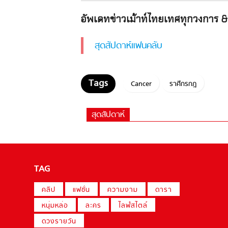
อัพเดทข่าวเม้าท์ไทยเทศทุกวงการ & 
สุดสัปดาห์แฟนคลับ
Cancer
ราศีกรกฎ
สุดสัปดาห์
TAG
คลิป
แฟชั่น
ความงาม
ดารา
หนุ่มหล่อ
ละคร
ไลฟ์สไตล์
ดวงรายวัน