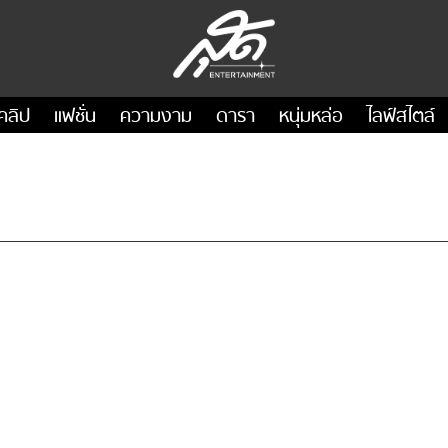
คลิป
แฟชั่น
ความงาม
ดารา
หนุ่มหล่อ
ไลฟ์สไตล์