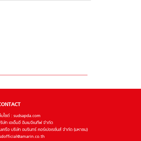
CONTACT
ว็บไซต์ : sudsapda.com
ริษัท เอเอ็มอี อิมเมจิเนทีฟ จำกัด
นเครือ บริษัท อมรินทร์ คอร์เปอเรชั่นส์ จำกัด (มหาชน)
sdofficial@amarin.co.th