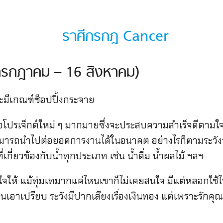
กรกฎาคม – 16 สิงหาคม)
ะมีเกณฑ์ช็อปปิ้งกระจาย
นอโปรเจ็กต์ใหม่ ๆ มากมายซึ่งจะประสบความสำเร็จดีตามใจหว
ี่สามารถนำไปต่อยอดการงานได้ในอนาคต อย่างไรก็ตามระวั
ี่เกี่ยวข้องกับน้ำทุกประเภท เช่น น้ำดื่ม น้ำผลไม้ ฯลฯ
ีใจให้ แม้ทุ่มเทมากแค่ไหนเขาก็ไม่เคยสนใจ มีแต่หลอกใช้ไ
ูกแฟนเอาเปรียบ ระวังมีปากเสียงเรื่องเงินทอง แต่เพราะรัก