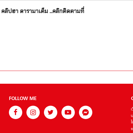
คลิปฮา ดารามาเต็ม ...คลิกติดตามที่
FOLLOW ME
เ
บ
ใ
s