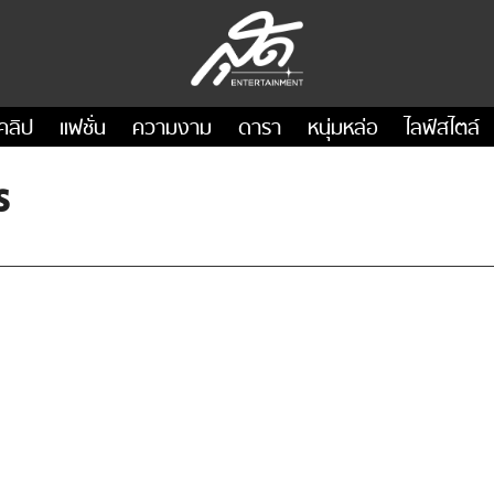
คลิป
แฟชั่น
ความงาม
ดารา
หนุ่มหล่อ
ไลฟ์สไตล์
s