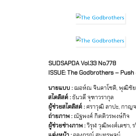
SUDSAPDA Vol.33 No.778
ISSUE: The Godbrothers – Push
นายแบบ :
ฌอห์ณ จินดาโชติ, พุฒิชั
สไตลิสต์ :
ธันวดี จุฑาวรากุล
ผู้ช่วยสไตลิสต์ :
ศราวุฒิ ลาปะ, กาญ
ถ่ายภาพ :
ณัฐพงศ์ กิตติวรพงษ์กิจ
ผู้ช่วยช่างภาพ :
วิรุฬ วุฒิพงศ์เดชา, 
แต่งหน้า :
อลงกรณ์ สุนทรพจน์