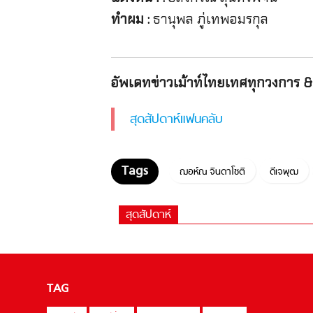
ทำผม :
ธานุพล ภู่เทพอมรกุล
อัพเดทข่าวเม้าท์ไทยเทศทุกวงการ & 
สุดสัปดาห์แฟนคลับ
ฌอห์ณ จินดาโชติ
ดีเจพุฒ
สุดสัปดาห์
TAG