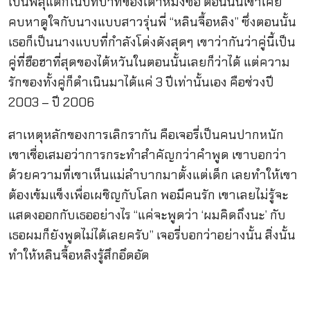
เป็นพลุแตกในบทบาทของเต้าหมิงซื่อ ตอนนั้นเขาเคย
คบหาดูใจกับนางแบบสาวรุ่นพี่ “หลินจื้อหลิง” ซึ่งตอนนั้น
เธอก็เป็นนางแบบที่กำลังโด่งดังสุดๆ เขาว่ากันว่าคู่นี้เป็น
คู่ที่ฮือฮาที่สุดของไต้หวันในตอนนั้นเลยก็ว่าได้ แต่ความ
รักของทั้งคู่ก็ดำเนินมาได้แค่ 3 ปีเท่านั้นเอง คือช่วงปี
2003 – ปี 2006
สาเหตุหลักของการเลิกรากัน คือเจอรี่เป็นคนปากหนัก
เขาเชื่อเสมอว่าการกระทำสำคัญกว่าคำพูด เขาบอกว่า
ด้วยความที่เขาเห็นแม่ลำบากมาตั้งแต่เด็ก เลยทำให้เขา
ต้องเข้มแข็งเพื่อเผชิญกับโลก พอมีคนรัก เขาเลยไม่รู้จะ
แสดงออกกับเธออย่างไร “แค่จะพูดว่า ‘ผมคิดถึงนะ’ กับ
เธอผมก็ยังพูดไม่ได้เลยครับ” เจอรี่บอกว่าอย่างนั้น สิ่งนั้น
ทำให้หลินจื้อหลิงรู้สึกอึดอัด