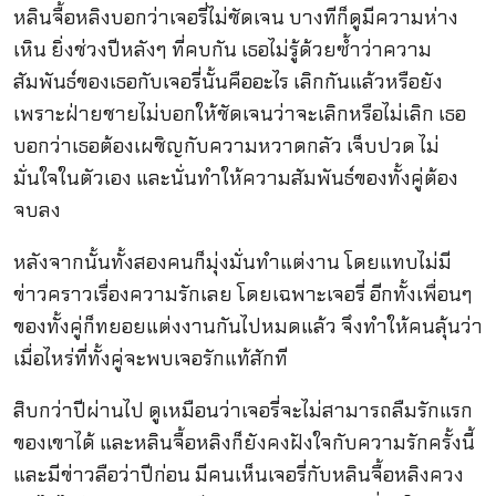
หลินจื้อหลิงบอกว่าเจอรี่ไม่ชัดเจน บางทีก็ดูมีความห่าง
เหิน ยิ่งช่วงปีหลังๆ ที่คบกัน เธอไม่รู้ด้วยซ้ำว่าความ
สัมพันธ์ของเธอกับเจอรี่นั้นคืออะไร เลิกกันแล้วหรือยัง
เพราะฝ่ายชายไม่บอกให้ชัดเจนว่าจะเลิกหรือไม่เลิก เธอ
บอกว่าเธอต้องเผชิญกับความหวาดกลัว เจ็บปวด ไม่
มั่นใจในตัวเอง และนั่นทำให้ความสัมพันธ์ของทั้งคู่ต้อง
จบลง
หลังจากนั้นทั้งสองคนก็มุ่งมั่นทำแต่งาน โดยแทบไม่มี
ข่าวคราวเรื่องความรักเลย โดยเฉพาะเจอรี่ อีกทั้งเพื่อนๆ
ของทั้งคู่ก็ทยอยแต่งงานกันไปหมดแล้ว จึงทำให้คนลุ้นว่า
เมื่อไหร่ที่ทั้งคู่จะพบเจอรักแท้สักที
สิบกว่าปีผ่านไป ดูเหมือนว่าเจอรี่จะไม่สามารถลืมรักแรก
ของเขาได้ และหลินจื้อหลิงก็ยังคงฝังใจกับความรักครั้งนี้
และมีข่าวลือว่าปีก่อน มีคนเห็นเจอรี่กับหลินจื้อหลิงควง