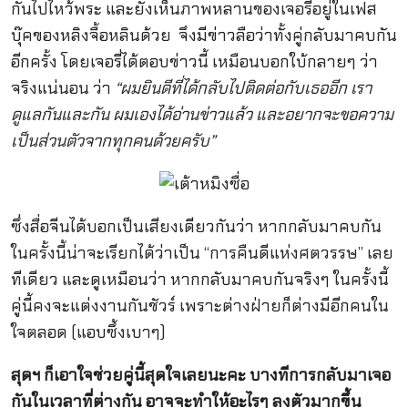
กันไปไหว้พระ และยังเห็นภาพหลานของเจอรี่อยู่ในเฟส
บุ๊คของหลิงจื้อหลินด้วย จึงมีข่าวลือว่าทั้งคู่กลับมาคบกัน
อีกครั้ง โดยเจอรี่ได้ตอบข่าวนี้ เหมือนบอกใบ้กลายๆ ว่า
จริงแน่นอน ว่า
“ผมยินดีที่ได้กลับไปติดต่อกับเธออีก เรา
ดูแลกันและกัน ผมเองได้อ่านข่าวแล้ว และอยากจะขอความ
เป็นส่วนตัวจากทุกคนด้วยครับ”
ซึ่งสื่อจีนได้บอกเป็นเสียงเดียวกันว่า หากกลับมาคบกัน
ในครั้งนี้น่าจะเรียกได้ว่าเป็น “การคืนดีแห่งศตวรรษ” เลย
ทีเดียว และดูเหมือนว่า หากกลับมาคบกันจริงๆ ในครั้งนี้
คู่นี้คงจะแต่งงานกันชัวร์ เพราะต่างฝ่ายก็ต่างมีอีกคนใน
ใจตลอด (แอบซึ้งเบาๆ)
สุดฯ ก็เอาใจช่วยคู่นี้สุดใจเลยนะคะ บางทีการกลับมาเจอ
กันในเวลาที่ต่างกัน อาจจะทำให้อะไรๆ ลงตัวมากขึ้น