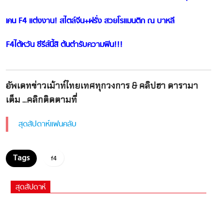
เคน F4 แต่งงาน! สไตล์จีน+ฝรั่ง สวยโรแมนติก ณ บาหลี
F4ไต้หวัน ซีรีส์นี้สิ ต้นตำรับความฟิน!!!
อัพเดทข่าวเม้าท์ไทยเทศทุกวงการ & คลิปฮา ดารามา
เต็ม ...คลิกติดตามที่
สุดสัปดาห์แฟนคลับ
f4
สุดสัปดาห์