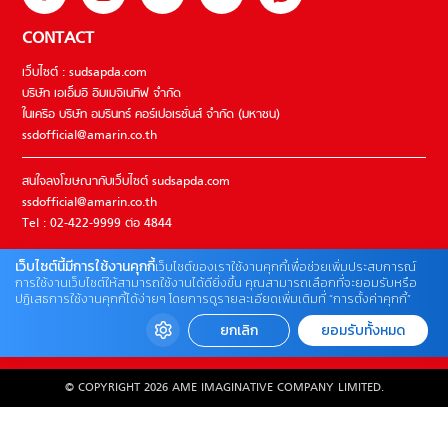
CONTACT
เว็บไซต์ : sudsapda.com
บริษัท เอเอ็มอี อิมเมจิเนทีฟ จำกัด
ในเครือ บริษัท อมรินทร์ คอร์เปอเรชั่นส์ จำกัด (มหาชน)
ssdofficial@amarin.co.th
สนใจลงโฆษณากับเว็บไซต์ sudsapda.com
ssdofficial@amarin.co.th
Tel : 02-422-9999 ต่อ 4844
เว็บไซต์นี้มีการใช้งานคุกกี้
เว็บไซต์ของเราใช้งานคุกกี้เพื่อช่วยเพิ่มประสบการณ์
ติดต่อแจ้งปัญหาหรือร้องเรียน
การใช้งานเว็บไซต์ให้สามารถใช้งานได้ดียิ่งขึ้น คุณสามารถเลือกที่จะยอมรับหรือ
ปฏิเสธการใช้งานคุกกี้ได้ง่ายๆ โดยการดูรายละเอียดเพิ่มเติมที่ “การตั้งค่าคุกกี้”
02-422-9999 ต่อ 4180
(จันทร์ – ศุกร์ เวลา 09.00 – 18.00 น)
ยกเลิก
ยอมรับทั้งหมด
bdcx@amarin.co.th
© COPYRIGHT 2026 AME IMAGINATIVE COMPANY LIMITED.