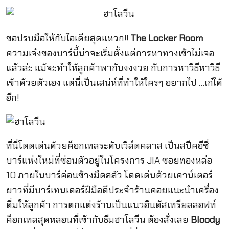
ขอปรบมือให้กับไอเดียสุดแหวก!!
The Locker Room
ความเจ๋งของบาร์นี้น่าจะเริ่มตั้งแต่การหาทางเข้าไม่เจอ
แล้วล่ะ แม้จะทำให้ลูกค้าพากันงงงวย กับการหาวิธีหาวิธี
เข้าด้วยตัวเอง แต่นี่เป็นเสน่ห์ที่ทำให้ใครๆ อยากไป …เก๋ได้
อีก!
ที่นี่โดดเด่นด้วยค็อกเทลระดับเวิล์ดคลาส เป็นสปีคอีซี่
บาร์แห่งใหม่ที่ซ่อนตัวอยู่ในโครงการ JIA ซอยทองหล่อ
10 ภายในบาร์ค่อนข้างมืดสลัว โดดเด่นด้วยเคาน์เตอร์
ยาวที่มีบาร์เทนเดอร์ฝีมือดีประจำร้านคอยแนะนำเครื่อง
ดื่มให้ลูกค้า การตกแต่งร้านเป็นแนวอินดัสเทรียลลอฟท์
ค็อกเทลสุดหลอนที่เข้ากับธีมฮาโลวีน ต้องสั่งเลย
Bloody