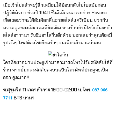
เมื่อเข้าไปแล้วจะรู้สึกเหมือนได้ย้อนกลับไปในสมัยก่อน
ปฏิวัติคิวบา ช่วงปี 1940 ซึ่งมีเมืองหลวงอย่าง Havana
เชื่อเถอะว่าจะได้สัมผัสกลิ่นอายสไตล์แคริเบียน บวกกับ
ความคูลของค็อกเทลที่จัดเต็ม ทางร้านยังมีโชว์เต้นระบำ
สไตล์ฮาวานา รับธีมฮาโลวีนอีกด้วย บอกเลยว่าคุณต้องมี
รูปเจ๋งๆ โพสต์ลงโซเชียลรัวๆ จนเพื่อนอิจฉาแน่นอน
ใครที่อยากผ่านประตูเข้ามาสามารถโทรไปรับรหัสลับได้ที่
ร้าน จากนั้นกดรหัสลับลงบนแป้นโทรศัพท์ประตูจะเปิด
ออก คูลมาก!!
ซ.สุขุมวิท
11 เวลาทำการ 18:00-02:00 น. โทร.
087-066-
BTS นานา
7711