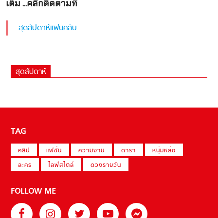
เต็ม ...คลิกติดตามที่
สุดสัปดาห์แฟนคลับ
สุดสัปดาห์
TAG
คลิป
แฟชั่น
ความงาม
ดารา
หนุ่มหล่อ
ละคร
ไลฟ์สไตล์
ดวงรายวัน
FOLLOW ME