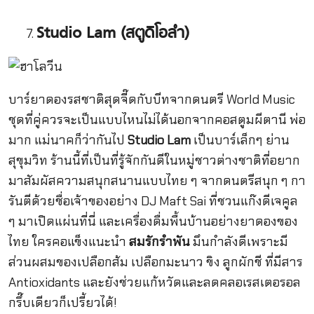
Studio Lam (สตูดิโอลำ)
บาร์ยาดองรสชาติสุดจี๊ดกับบีทจากดนตรี World Music
ชุดที่คู่ควรจะเป็นแบบไหนไม่ได้นอกจากคอสตูมผีตานี พ่อ
มาก แม่นาคก็ว่ากันไป
Studio Lam
เป็นบาร์เล็กๆ ย่าน
สุขุมวิท ร้านนี้ที่เป็นที่รู้จักกันดีในหมู่ชาวต่างชาติที่อยาก
มาสัมผัสความสนุกสนานแบบไทย ๆ จากดนตรีสนุก ๆ กา
รันตีด้วยชื่อเจ้าของอย่าง DJ Maft Sai ที่ชวนแก๊งดีเจคูล
ๆ มาเปิดแผ่นที่นี่ และเครื่องดื่มพื้นบ้านอย่างยาดองของ
ไทย ใครคอแข็งแนะนำ
สมรักรำพัน
มึนกำลังดีเพราะมี
ส่วนผสมของเปลือกส้ม เปลือกมะนาว ขิง ลูกผักชี ที่มีสาร
Antioxidants และยังช่วยแก้หวัดและลดคลอเรสเตอรอล
กรึ๊บเดียวก็เปรี้ยวได้!