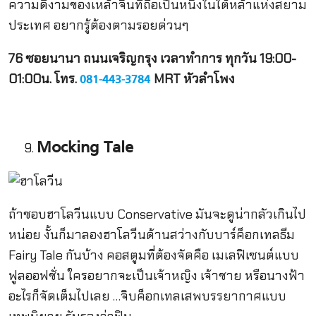
ความดีงามของเหล้าจินที่ถือเป็นหนึ่งในใต้หล้าแห่งสยาม
ประเทศ อยากรู้ต้องตามรอยด่วนๆ
76 ซอยนานา ถนนเจริญกรุง เวลาทำการ ทุกวัน 19:00-
01:00น. โทร.
MRT หัวลำโพง
081-443-3784
Mocking Tale
ถ้าชอบฮาโลวีนแบบ Conservative มันจะดูน่ากลัวเกินไป
หน่อย งั้นก็มาลองฮาโลวีนด้านสว่างกับบาร์ค็อกเทลธีม
Fairy Tale กันบ้าง คอสตูมที่ต้องจัดคือ เมเลฟิเซนต์แบบ
ฟูลออฟชั่น ใครอยากจะเป็นเจ้าหญิง เจ้าชาย หรือนางฟ้า
อะไรก็จัดเต็มไปเลย …จิบค็อกเทลเสพบรรยากาศแบบ