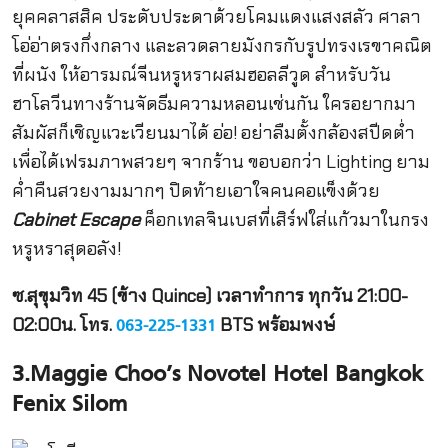
ยุคคลาสสิค ประดับประดาด้วยโคมแดงแสงสลัว ศาลา
โอ่อ่าตรงกึ่งกลาง และลวดลายมังกรกับรูปทรงเรขาคณิต
ที่ผนัง ให้อารมณ์จีนหรูหราผสมฮอลลีวูด สำหรับวัน
ฮาโลวีนทางร้านจัดธีมความหลอนเช่นกัน ใครอยากมา
สัมผัสก็เชิญแวะเวียนมาได้ อ่อ! อย่าลืมตั้งกล้องสปีดต่ำ
เพื่อได้เฟรมภาพสวยๆ จากร้าน ขอบอกว่า Lighting ยาม
ค่ำคืนสวยงามมากๆ ปิดท้ายเอาใจคนคอแข็งด้วย
Cabinet Escape
ค็อกเทลจินเบสที่เสิร์ฟใส่แก้วมาในกรง
หรูหราสุดอลัง!
ซ.สุขุมวิท
45 (ข้าง Quince) เวลาทำการ ทุกวัน 21:00-
02:00น. โทร.
BTS พร้อมพงษ์
063-225-1331
3.
Maggie Choo’s Novotel Hotel Bangkok
Fenix Silom