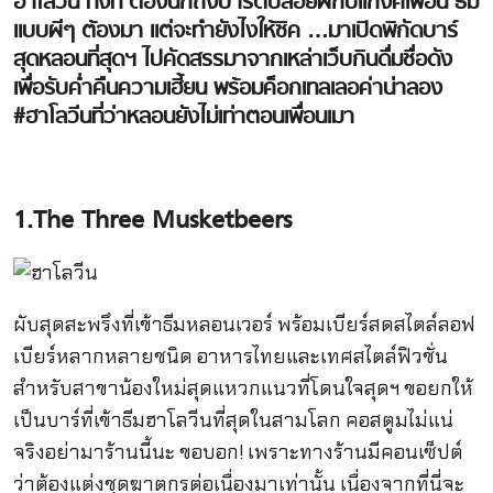
ฮาโลวีน ทั้งที ต้องนึกถึงปาร์ตี้ปล่อยผีกับแก๊งค์เพื่อน ธีม
แบบผีๆ ต้องมา แต่จะทำยังไงให้ชิค …มาเปิดพิกัดบาร์
สุดหลอนที่สุดฯ ไปคัดสรรมาจากเหล่าเว็บกินดื่มชื่อดัง
เพื่อรับค่ำคืนความเฮี้ยน พร้อมค็อกเทลเลอค่าน่าลอง
#ฮาโลวีนที่ว่าหลอนยังไม่เท่าตอนเพื่อนเมา
1.The Three Musketbeers
ผับสุดสะพรึงที่เข้าธีมหลอนเวอร์ พร้อมเบียร์สดสไตล์ลอฟ
เบียร์หลากหลายชนิด อาหารไทยและเทศสไตล์ฟิวชั่น
สำหรับสาขาน้องใหม่สุดแหวกแนวที่โดนใจสุดฯ ขอยกให้
เป็นบาร์ที่เข้าธีมฮาโลวีนที่สุดในสามโลก คอสตูมไม่แน่
จริงอย่ามาร้านนี้นะ ขอบอก! เพราะทางร้านมีคอนเซ็ปต์
ว่าต้องแต่งชุดฆาตกรต่อเนื่องมาเท่านั้น เนื่องจากที่นี่จะ