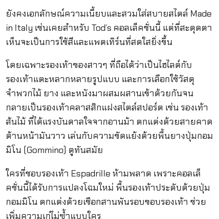
ยังคงเอกลักษณ์ความเนี้ยบและสวมใส่สบายสไตล์ Made
in Italy เช่นเคยสำหรับ Tod’s คอลเล็คชั่นนี้ แต่ที่สะดุดตา
เห็นจะเป็นการใช้สีและแพตเทิร์นที่สดใสยิ่งขึ้น
โดยเฉพาะรองเท้าของสาวๆ ที่ถือได้ว่าเป็นไฮไลต์กับ
รองเท้าแตะหลากหลายรูปแบบ และการเลือกใช้วัสดุ
จำพวกไม้ ยาง และหนังมาผสมผสานเข้าด้วยกันจน
กลายเป็นรองเท้าคลาสสิกแฝงสไตล์สปอร์ต เช่น รองเท้า
ส้นไม้ ที่ได้แรงบันดาลใจจากอานม้า ตกแต่งด้วยสายคาด
ด้านหน้ามันวาว เล่นกับความขัดแย้งด้วยพื้นยางปุ่มกอม
มิโน (Gommino) ดูทันสมัย
ใครที่ชอบรองเท้า Espadrille ห้ามพลาด เพราะคอลเล็
คชั่นนี้ได้รับการแปลงโฉมใหม่ พื้นรองเท้าประดับด้วยปุ่ม
กอมมิโน ตกแต่งด้วยเชือกสานพันรอบขอบรองเท้า ช่วย
เพิ่มความเก๋ไม่ซ้ำแบบใคร