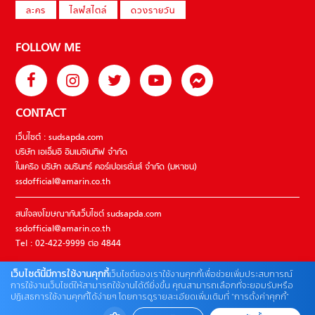
ละคร
ไลฟ์สไตล์
ดวงรายวัน
FOLLOW ME
CONTACT
เว็บไซต์ : sudsapda.com
บริษัท เอเอ็มอี อิมเมจิเนทีฟ จำกัด
ในเครือ บริษัท อมรินทร์ คอร์เปอเรชั่นส์ จำกัด (มหาชน)
ssdofficial@amarin.co.th
สนใจลงโฆษณากับเว็บไซต์ sudsapda.com
ssdofficial@amarin.co.th
Tel : 02-422-9999 ต่อ 4844
เว็บไซต์นี้มีการใช้งานคุกกี้
เว็บไซต์ของเราใช้งานคุกกี้เพื่อช่วยเพิ่มประสบการณ์
ติดต่อแจ้งปัญหาหรือร้องเรียน
การใช้งานเว็บไซต์ให้สามารถใช้งานได้ดียิ่งขึ้น คุณสามารถเลือกที่จะยอมรับหรือ
ปฏิเสธการใช้งานคุกกี้ได้ง่ายๆ โดยการดูรายละเอียดเพิ่มเติมที่ “การตั้งค่าคุกกี้”
02-422-9999 ต่อ 4180
(จันทร์ – ศุกร์ เวลา 09.00 – 18.00 น)