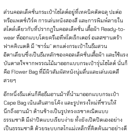
ส่วนคอลเล็คชั่นกระเป๋าไฮไลต์อยู่ที่เทคนิคตัดฉลุ ปะต่อ
หรือแพตช์เวิร์ค การเล่นหนังสองสี และการพิมพ์ลายใน
สไตล์เดียวกับที่ปรากฏในคอลเล็คชั่น เสื้อผ้า Ready-to-
wear ที่ออกแบบโดยครีเอทีฟไดเร็กเตอร์ อเลสซานดร้า
ฟาคคิเนตติ มี “ชาร์ม” ตกแต่งกระเป๋าในธีมสวน
อิตาเลียนซึ่งเป็นธีมหลักของคอลเล็คชั่นเสื้อผ้า และใช้แรง
บันดาลใจจากพรรณไม้มาออกแบบกระเป๋ารุ่นไฮไลต์ นั่นก็
คือ Flower Bag ที่มีผิวสัมผัสหนังนุ่มลื่นและเล่นเฉดสี
สวยๆ
อีกหนึ่งธีมเด่นก็คือธีมอานม้าที่นำมาออกแบบกระเป๋า
Cape Bag เน้นเส้นสายโค้ง และรูปทรงใหม่ที่ชวนให้
นึกถึงอานม้า ด้านข้างเป็นรูปทรงเรขาคณิตแบบ
ธรรมชาติ มีฝาปิดแบบเรียบง่าย ทั้งยังเปิดปิดเองอย่าง
เป็นธรรมชาติ ด้วยระบบกลไกแม่เหล็กที่คิดค้นมาอย่างดี