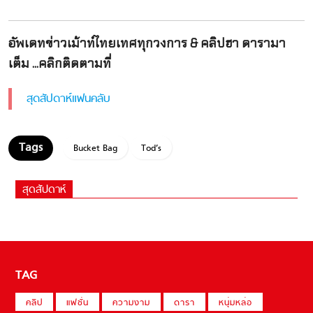
อัพเดทข่าวเม้าท์ไทยเทศทุกวงการ & คลิปฮา ดารามา
เต็ม ...คลิกติดตามที่
สุดสัปดาห์แฟนคลับ
Bucket Bag
Tod’s
สุดสัปดาห์
TAG
คลิป
แฟชั่น
ความงาม
ดารา
หนุ่มหล่อ