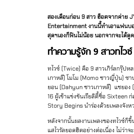
สองเดือนก่อน 9 สาว ฮ็อตจากค่าย JYP
Entertainment งานนี้ทำเอาแฟนบอย
สุดฯเองก็ฟินไม่น้อย นอกจากจะได้ดู
ทำความรู้จัก 9 สาวทไวซ์
ทไวซ์ (Twice) คือ 9 สาวเกิร์ลกร
เกาหลี) โมโม (Momo ชาวญี่ปุ่น) ซานะ
ยอน (Dahyun ชาวเกาหลี) แชยอง (C
16 ผู้เข้าแข่งขันเรียลิตี้ชื่อ Sixt
Story Begins นำร่องด้วยเพลงจังหว
หลังจากนั้นผลงานเพลงของทไวซ์ก็ขึ้น
แสไวรัลยอดฮิตอย่างต่อเนื่อง ไม่ว่า