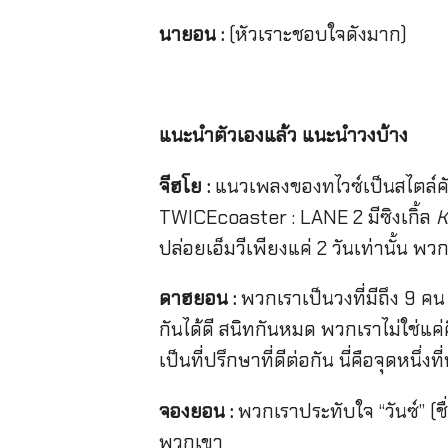
นายอน :
(หัวเราะชอบใจดังมาก)
แนะนำตัวเองแล้ว แนะนำวงบ้าง
จีฮโย :
แนวเพลงของทไวซ์เป็นสไตล์คัลเ
TWICEcoaster : LANE 2 มีซิงเกิ้ล
K
ปล่อยเอ็มวีเพียงแค่ 2 วันเท่านั้น พ
ดาฮยอน :
พวกเราเป็นวงที่มีถึง 9 คน
กันได้ดี สนิทกันหมด พวกเราไม่ใช่แค่
เป็นที่ปรึกษาที่ดีต่อกัน นี่คือจุดหนึ่งที
จองยอน :
พวกเราประทับใจ “วันซ์” (ชื่
พวกเขา