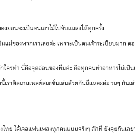
ล้วจองยอนจะเป็นคนเอาไม้ไปจับแมลงให้ทุกครั้ง
เป็นแม่ของพวกเราเลยค่ะ เพราะเป็นคนเจ้าระเบียบมาก ค
่าใครทำ นี่คือจุดอ่อนของทีมค่ะ คือทุกคนทำอาหารไม่เป็นเ
นี้เราติดเกมเพลย์สเตชั่นเล่นด้วยกันนี่แหละค่ะ วนๆ กันเล่น 
องไทย ได้เจอแฟนเพลงทุกคนแบบจริงๆ สักที ยังคุยกันเลยว่