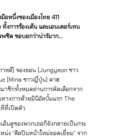
ดมือหนึ่งของเมืองไทย 411
ั้งการร้องเต้น และเอนเตอร์เทน
ปรพชิด ขอบอกว่าน่ารัมาก…
เกาหลี) จองยอน (Jungyeon ชาว
นะ (Mina ชาวญี่ปุ่น) ดาฮ
มาชิกทั้งหมดผ่านการคัดเลือกจาก
ป็นทางการด้วยมินิอัลบั้มแรก The
ีที่เปิดตัว
น่าเอ็นดูของพวกเธอก็ยังกลายเป็นกระ
หน่ง “ศิลปินหน้าใหม่ยอดเยี่ยม” จาก