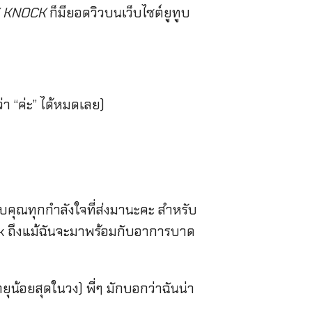
 KNOCK
ก็มียอดวิวบนเว็บไซต์ยูทูบ
า “ค่ะ” ได้หมดเลย)
ขอบคุณทุกกำลังใจที่ส่งมานะคะ สำหรับ
k ถึงแม้ฉันจะมาพร้อมกับอาการบาด
ุน้อยสุดในวง) พี่ๆ มักบอกว่าฉันน่า