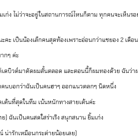
ยิ้มเก่ง ไม่ว่าจะอยู่ในสถานการณ์ไหนก็ตาม ทุกคนจะเห็น
เน่นะคะ เป็นน้องเล็กคนสุดท้องเพราะอ่อนกว่าแชยอง 2 เดือนค่
มากๆ ค่ะ
ต่เดบิวต์มาตัดผมสั้นตลอด และตอนนี้ก็ผมทองด้วย ฉันว่าผม
ยคนบอกว่าฉันเป็นคนฮาๆ ออกแนวตลกๆ นิดหนึ่ง
ัดเต้นที่สุดในทีม เน้นหนักทางสายเต้นค่ะ
ย) ฉันเป็นคนสดใสร่าเริง สนุกสนาน ยิ้มเก่ง
์ น่ารักเหมือนกระต่ายน้อยเลย)