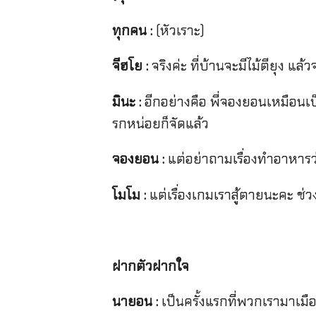
ทุกคน :
(หัวเราะ)
จีฮโย :
จริงค่ะ ที่บ้านจะมีไม้ตียุง แ
มินะ :
อีกอย่างคือ พี่จองยอนเหมือน
รกหน่อยก็จัดแล้ว
จองยอน :
แต่อย่าถามเรื่องทำอาหารว
โมโม :
แต่เรื่องเกมเราสู้ตายนะคะ ช่วง
ฝากตัวฝากใจ
นายอน :
เป็นครั้งแรกที่พวกเรามาเมื