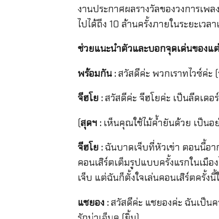
งานประกาศผลรางวัลของวงการเพลงเ
ไปได้ถึง 10 ล้านครั้งภายในระยะเวลาเพ
ช่วยแนะนำตัวและบอกจุดเด่นของแต่
พร้อมกัน :
สวัสดีค่ะ พวกเราทไวซ์ค่ะ 
จีฮโย :
สวัสดีค่ะ จีฮโยค่ะ เป็นลีดเด
(
สุดฯ :
เห็นคุณใช้ไม้ค้ำยันด้วย เป็นอย
จีฮโย :
ฉันบาดเจ็บที่หัวเข่า ตอนนี้อา
คอนเสิร์ตเต็มรูปแบบครั้งแรกในเม
เจ็บ แต่ฉันก็ตั้งใจเล่นคอนเสิร์ตครั้งน
แชยอง :
สวัสดีค่ะ แชยองค่ะ ฉันเป็นค
รักน่าเอ็นดู (ยิ้ม)