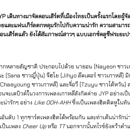
 เดินทางมาจัดคอนเสิร์ตที่เมืองไทยเป็นครั้งแรกโดยผู้จั
และแฟนเกิร์ลตกหลุมรักไปกับความน่ารัก ความสามารถ ท
คอนเสิร์ตแล้ว ยังได้สัมภาษณ์สาวๆ แบบเอกซ์คลูซีฟระยะ
ุ๊ปหลากหลายสัญชาติ ประกอบไปด้วย นายอน (Nayeon ชาว
 (Sana ชาวญี่ปุ่น) จีฮโย (Jihyo ลีดเดอร์ ชาวเกาหลี) มิ
haeyoung ชาวเกาหลี) และจื่อวี (Tzuyu ชาวไต้หวัน) ส
een ก่อนจะเดบิวต์ในวงการเพลงเกาหลีสังกัดค่าย JYP อย่างเ
ะน่ารักๆ อย่าง
Like OOH-AHH
ซึ่งเป็นเพลงฮิตติดหูในทันท
อันดับ 1 ทุกชาร์ตเพลงฮิตได้พร้อมกัน และท่าเต้นน่ารัก
จะเป็นเพลง
Cheer Up
หรือ
TT
นอกจากนั้นทไวซ์ยังคว้าตำแ