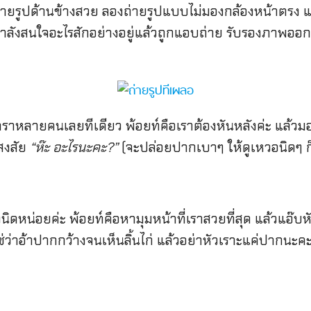
ยรูปด้านข้างสวย ลองถ่ายรูปแบบไม่มองกล้องหน้าตรง แ
ากำลังสนใจอะไรสักอย่างอยู่แล้วถูกแอบถ่าย รับรองภาพอ
ราหลายคนเลยทีเดียว พ้อยท์คือเราต้องหันหลังค่ะ แล้วมอ
สงสัย
“ห๊ะ อะไรนะคะ?”
(จะปล่อยปากเบาๆ ให้ดูเหวอนิดๆ ก็ไ
งนิดหน่อยค่ะ พ้อยท์คือหามุมหน้าที่เราสวยที่สุด แล้วแอ๊บห
ช่ว่าอ้าปากกว้างจนเห็นลิ้นไก่ แล้วอย่าหัวเราะแค่ปากนะค