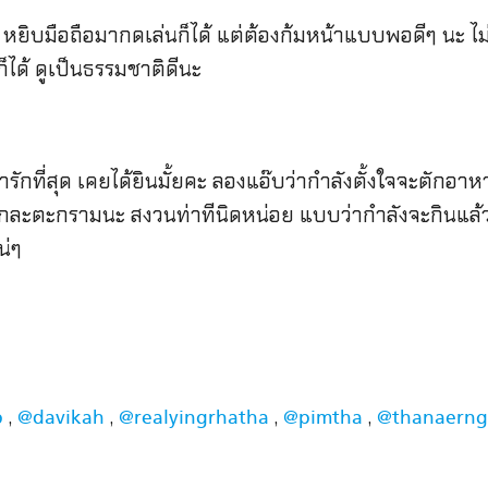
 หยิบมือถือมากดเล่นก็ได้ แต่ต้องก้มหน้าแบบพอดีๆ นะ ไม่
็ได้ ดูเป็นธรรมชาติดีนะ
ารักที่สุด เคยได้ยินมั้ยคะ ลองแอ๊บว่ากำลังตั้งใจจะตักอาหาร
ะตะกรามนะ สงวนท่าทีนิดหน่อย แบบว่ากำลังจะกินแล้ว
น่ๆ
,
,
,
,
p
@davikah
@realyingrhatha
@pimtha
@thanaerng