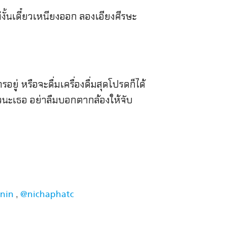
งั้นเดี๋ยวเหนียงออก ลองเอียงศีรษะ
อยู่ หรือจะดื่มเครื่องดื่มสุดโปรดก็ได้
นะเธอ อย่าลืมบอกตากล้องให้จับ
,
nin
@nichaphatc