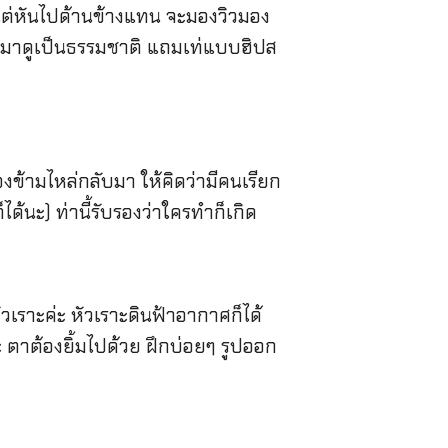
ต่หันไปด้านข้างแทน จะมองวิวมอง
อกมาดูเป็นธรรมชาติ แถมเท่แบบฮิปส
งข้ามไหล่กลับมา ให้คิดว่ามีคนเรียก
ด้นะ) ท่านี้รับรองว่าใครทำก็เกิด
ัวเราะค่ะ หัวเราะดินฟ้าอากาศก็ได้
ะ ตาต้องยิ้มไปด้วย ฝึกบ่อยๆ รูปออก