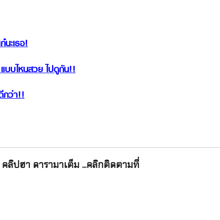
เก๋นะเธอ!
 แบบไหนสวย ไปดูกัน!!
ดีกว่า!!
คลิปฮา ดารามาเต็ม ...คลิกติดตามที่