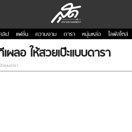
คลิป
แฟชั่น
ความงาม
ดารา
หนุ่มหล่อ
ไลฟ์สไตล์
ปทีเผลอ ให้สวยเป๊ะแบบดารา
เป๊ะแบบดารา