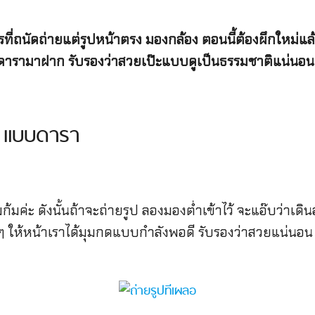
่ถนัดถ่ายแต่รูปหน้าตรง มองกล้อง ตอนนี้ต้องผึกใหม่แล้ว
บดารามาฝาก รับรองว่าสวยเป๊ะแบบดูเป็นธรรมชาติแน่นอน
อ แบบดารา
มค่ะ ดังนั้นถ้าจะถ่ายรูป ลองมองต่ำเข้าไว้ จะแอ๊บว่าเดิน
ำๆ ให้หน้าเราได้มุมกดแบบกำลังพอดี รับรองว่าสวยแน่นอน