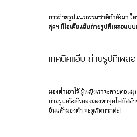
การถ่ายรูปแนวธรรมชาติกำลังมา ใครที
สุดฯ มีไอเดียแอ๊บถ่ายรูปทีเผลอแบ
เทคนิคแอ๊บ ถ่ายรูปทีเผล
มองต่ำเอาไว้
ผู้หญิงเราจะสวยตอนมุมก้
ถ่ายรูปครึ่งตัวลองมองหาจุดโฟกัสต่
ยืนแล้วมองต่ำ จะดูเริดมากค่ะ)