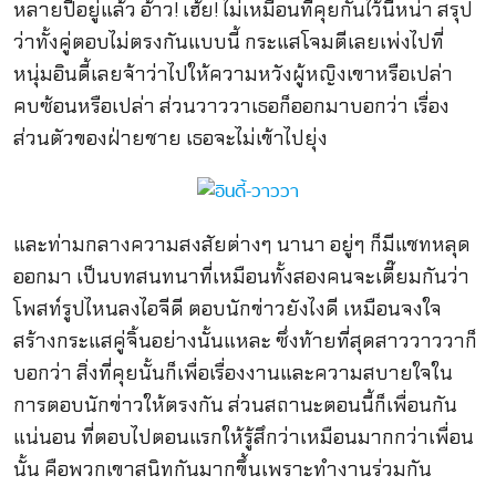
หลายปีอยู่แล้ว อ้าว! เฮ้ย! ไม่เหมือนที่คุยกันไว้นี่หน่า สรุป
ว่าทั้งคู่ตอบไม่ตรงกันแบบนี้ กระแสโจมตีเลยเพ่งไปที่
หนุ่มอินดี้เลยจ้าว่าไปให้ความหวังผู้หญิงเขาหรือเปล่า
คบซ้อนหรือเปล่า ส่วนวาววาเธอก็ออกมาบอกว่า เรื่อง
ส่วนตัวของฝ่ายชาย เธอจะไม่เข้าไปยุ่ง
และท่ามกลางความสงสัยต่างๆ นานา อยู่ๆ ก็มีแชทหลุด
ออกมา เป็นบทสนทนาที่เหมือนทั้งสองคนจะเตี๊ยมกันว่า
โพสท์รูปไหนลงไอจีดี ตอบนักข่าวยังไงดี เหมือนจงใจ
สร้างกระแสคู่จิ้นอย่างนั้นแหละ ซึ่งท้ายที่สุดสาววาววาก็
บอกว่า สิ่งที่คุยนั้นก็เพื่อเรื่องงานและความสบายใจใน
การตอบนักข่าวให้ตรงกัน ส่วนสถานะตอนนี้ก็เพื่อนกัน
แน่นอน ที่ตอบไปตอนแรกให้รู้สึกว่าเหมือนมากกว่าเพื่อน
นั้น คือพวกเขาสนิทกันมากขึ้นเพราะทำงานร่วมกัน