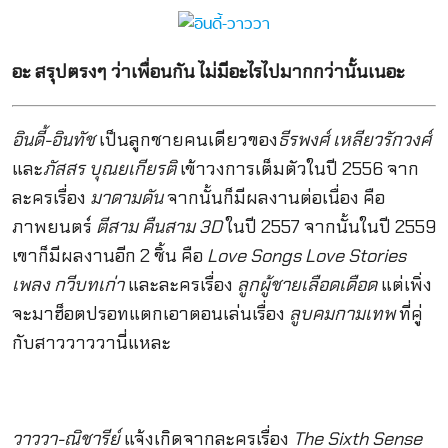
อะ สรุปตรงๆ ว่าเพื่อนกัน ไม่มีอะไรไปมากกว่านั้นเนอะ
อินดี้-อินทัช
เป็นลูกชายคนเดียวของ
ธีรพงศ์ เหลียวรักวงศ์
และ
ภัสสร บุณยเกียรติ
เข้าวงการเต็มตัวในปี 2556 จาก
ละครเรื่อง
มาดามดัน
จากนั้นก็มีผลงานต่อเนื่อง คือ
ภาพยนตร์
ตีสาม คืนสาม 3D
ในปี 2557 จากนั้นในปี 2559
เขาก็มีผลงานอีก 2 ชิ้น คือ
Love Songs Love Stories
เพลง กวีบทเก่า
และละครเรื่อง
ลูกผู้ชายเลือดเดือด
แต่เพิ่ง
จะมาฮ็อตปรอทแตกเอาตอนเล่นเรื่อง
ลูบคมกามเทพ
ที่คู่
กับสาววาววานี่แหละ
วาววา-ณิชารีย์
แจ้งเกิดจากละครเรื่อง
The Sixth Sense