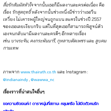
สื่อรักสัมผัสหัวใจ
จากนั้นเธอก็มีผลงานละครต่อเนื่อง คือ
เรื่อง
รักสุดฤทธิ์
หลังจากนั้นช่วงหนึ่งมีข่าวว่าเธอวีน
เหวี่ยง ไม่เคารพผู้ใหญ่จนถูกแบน ละครในช่วงปี 2557
ของเธอเลยเงียบกริบ แต่ในที่สุดเธอก็สามารถพิสูจน์ตัว
เองจนกลับมามีผลงานละครดีๆ อีกหลายเรื่อง
เช่น
บางระจัน, คงกระพันนารี, กุหลาบตัดเพชร
และ
ลูบคม
กามเทพ
ภาพจาก
และ Instagram :
www.thairath.co.th
,
@indianaindy
@wawwa_nc
เรื่องราวที่น่าสนใจอื่นๆ
ขอความชัดเจนค่ะ! ดาราหนุ่มที่สถานะ คลุมเครือ ไม่เปิดตัวคนรัก