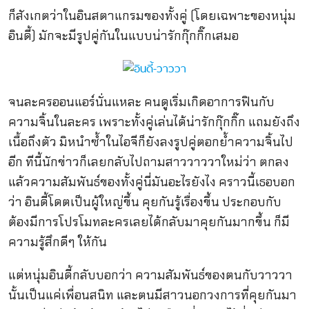
ก็สังเกตว่าในอินสตาแกรมของทั้งคู่ (โดยเฉพาะของหนุ่ม
อินดี้) มักจะมีรูปคู่กันในแบบน่ารักกุ๊กกิ๊กเสมอ
จนละครออนแอร์นั่นแหละ คนดูเริ่มเกิดอาการฟินกับ
ความจิ้นในละคร เพราะทั้งคู่เล่นได้น่ารักกุ๊กกิ๊ก แถมยังถึง
เนื้อถึงตัว มิหนำซ้ำในไอจีก็ยังลงรูปคู่ตอกย้ำความจิ้นไป
อีก ทีนี้นักข่าวก็เลยกลับไปถามสาววาววาใหม่ว่า ตกลง
แล้วความสัมพันธ์ของทั้งคู่นี่มันอะไรยังไง คราวนี้เธอบอก
ว่า อินดี้โดตเป็นผู้ใหญ่ขึ้น คุยกันรู้เรื่องขึ้น ประกอบกับ
ต้องมีการโปรโมทละครเลยได้กลับมาคุยกันมากขึ้น ก็มี
ความรู้สึกดีๆ ให้กัน
แต่หนุ่มอินดี้กลับบอกว่า ความสัมพันธ์ของตนกับวาววา
นั้นเป็นแค่เพื่อนสนิท และตนมีสาวนอกวงการที่คุยกันมา