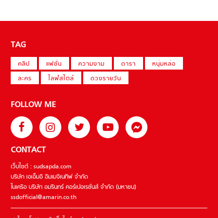
TAG
คลิป
แฟชั่น
ความงาม
ดารา
หนุ่มหล่อ
ละคร
ไลฟ์สไตล์
ดวงรายวัน
FOLLOW ME
CONTACT
เว็บไซต์ : sudsapda.com
บริษัท เอเอ็มอี อิมเมจิเนทีฟ จำกัด
ในเครือ บริษัท อมรินทร์ คอร์เปอเรชั่นส์ จำกัด (มหาชน)
ssdofficial@amarin.co.th