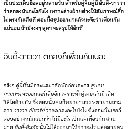
เป็นประเด็นฮ็อตอยู่หลายวัน สำหรับคู่จิ้นคู่นี้ อินดี้-วาววา
ว่าตกลงมันอะไรยังไง เพราะต่างฝ่ายต่างให้สัมภาษณ์สื่อ
ไม่ตรงกันเสียที ตอนนี้สรุปออกมาแล้วนะจ๊ะว่าเพื่อนกัน
แน่นอน ถ้ายังงงๆ สุดฯ จะสรุปให้อีกที
อินดี้-วาววา ตกลงก็เพื่อนกันเนอะ
จริงๆ คู่นี้เริ่มมีกระแสมาสักพักก่อนละคร
ลูบคม
กามเทพ
จะออนแอร์เสียอีก เพราะทั้งคู่เคยเล่นมิวสิค
วิดีโอด้วยกัน ซึ่งตอนนั้นคนก็พยายามชง พยายามถาม
สาว
วาววา-ณิชารีย์
ว่าตลกลงอะไรยังไง ซึ่งตอนนั้นเธอก็
ตอบอย่างหนักแน่นว่า ไม่มีอะไร เป็นแค่เพื่อนกัน ส่วน
ฝ่าย
อินดี้-อินทัช
นั้นไม่ได้ออกมาให้ข่าวอะไร แต่หลายคน