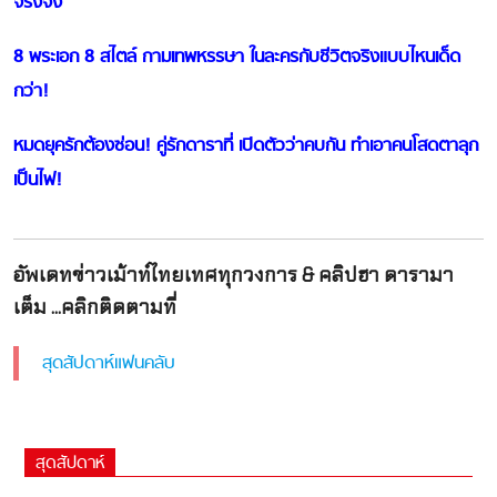
จริงจัง
8 พระเอก 8 สไตล์ กามเทพหรรษา ในละครกับชีวิตจริงแบบไหนเด็ด
กว่า!
หมดยุครักต้องซ่อน! คู่รักดาราที่ เปิดตัวว่าคบกัน ทำเอาคนโสดตาลุก
เป็นไฟ!
อัพเดทข่าวเม้าท์ไทยเทศทุกวงการ & คลิปฮา ดารามา
เต็ม ...คลิกติดตามที่
สุดสัปดาห์แฟนคลับ
สุดสัปดาห์