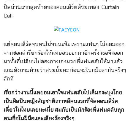
ปิดม่านฉากสุดท้ายของคอนเสิ
ร์ตด้
วยเพลง ‘Curtain
Call’
แต่คอนเสิร์ตจบคนไม่จบนะจ๊ะ เพราะแฟนๆ ไม่ยอมออก
จากฮอลล์ เรียกร้องให้แทยอนออกมาอีกครั้ง เธอจึงออก
มาทั้งที่เปลี่ยนไปลองกางเกงมวยที่แฟนคลับให้มาแล้ว
แถมยังถามด้วยว่าสวยมั้ยคะ ก่อนจะโบกมือลากันจริงๆ
สักที
เรียกว่างานนี้แทยอนเอาใจแฟนคลับไปเต็มกระบุงโกย
เป็นศิลปินหญิงสัญชาติเกาหลีคนแรกที่จัดคอนเสิร์ต
เดี่ยวในไทยเลยนะเนี่ย สมกับเป็นนักร้องที่แฟนคลับทุก
คนเชื่อในฝีมือและเสียงร้องจริงๆ