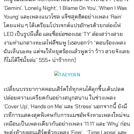
‘Gemini’, ‘Lonely Night’, ‘I Blame On You’, ‘When I Was
Young’ และเพลงแนวโซล แจ๊ซสุดฮิตอย่างเพลง ‘Rain’
โดยแฟน ๆ ได้เตรียมโปรเจกต์แปรอักษรด้
วยกล่องไฟ
LED เป็นรูปผีเสื้อ และชื่อย่อของเธอ ‘TY’ ส่องสว่างสวย
งามท่
ามกลางทะเลไฟสีชมพู (เธอบอกว่า “ตอนร้องเพลง
ฉันเห็นนะคะ แต่จะให้หยุดร้องแล้วพูดว่า ว้าว สวยจังเลย
ก็ไม่ได้ใช่มั้ยล่ะ” 555+ น่าร้ากกก)
เปลี่
ยนบรรยากาศคอนเสิร์ตให้ทุกคนได้
ลุกขึ้นเต้นปลด
ปล่อยความเครี
ยดกันอย่างสนุกสนาน ในช่วงเพลง
‘Cover Up’, ‘Hands on Me’ และ ‘Stress’ นอกจากนี้ ยังมี
เวทีการแสดงสุดพิเศษกั
บการแมชอัพจังหวะเพลงใหม่จน
เหมื
อนเป็นเพลงเดียวกันอย่างเพลง ‘11:11’ และ ‘Why’ ก่อน
จะส่งท้ายคอนเสิร์ตด้วยเพลง ‘Fine’ , ‘Time Lapse’ และ