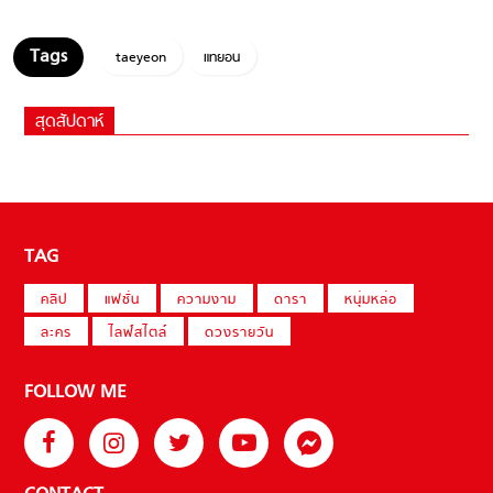
taeyeon
แทยอน
สุดสัปดาห์
TAG
คลิป
แฟชั่น
ความงาม
ดารา
หนุ่มหล่อ
ละคร
ไลฟ์สไตล์
ดวงรายวัน
FOLLOW ME