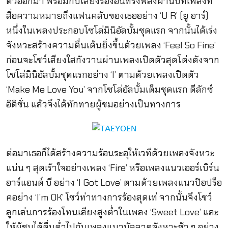
ตัวออกมา พร้อมกับเสียงร้องอันทรงพลังผ่
านบทเพลงที่
สื่อความหมายถึ
งแฟนคลับของเธออย่าง ‘U R’ (ยู อาร์)
หนึ่งในเพลงประกอบโซโล่มินิอั
ลบั้มชุดแรก จากนั้นได้เร่ง
จังหวะสร้
างความตื่นเต้นยิ่งขึ้นด้วยเพลง ‘Feel So Fine’
ก่อนจะโชว์เสียงใสกังวานผ่
านเพลงเปิดตัวสุดโด่งดั
งจาก
โซโล่มินิอัลบั้มชุดแรกอย่
าง ‘I’ ตามด้วยเพลงเปิดตัว
‘Make Me Love You’ จากโซโล่อัลบั้มเต็มชุดแรก ดีลักซ์
อิดิชั่น แล้วจึงได้ทักทายผู้ชมอย่างเป็
นทางการ
ต่อมาเธอก็ได้สร้างความร้อนระอุให้เวทีด้วยเพลงจังหวะ
แน่น ๆ สุดเร้าใจอย่างเพลง ‘Fire’ หรือเพลงแนวเออร์เบิร์น
อาร์แอนด์ บี อย่าง ‘I Got Love’ ตามด้วยเพลงแนวป๊อปร็อ
คอย่าง ‘I’m OK’ โชว์ท่าทางการร้องสุดเท่ จากนั้นจึงโชว์
ลูกเล่นการร้
องโทนเสียงสูงต่ำในเพลง ‘Sweet Love’ และ
ให้ผู้ชมได้ดื่มด่ำไปกั
บเพลงแนวบัลลาดจังหวะช้า ๆ อย่าง