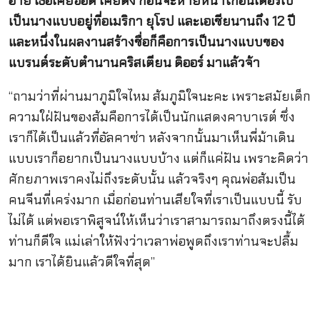
อาย เธอเคยฮ็อต เคยดัง ก่อนจะหายหน้าโกอินเตอร์ไป
เป็นนางแบบอยู่ที่อเมริกา ยุโรป และเอเชียนานถึง 12 ปี
และหนึ่งในผลงานสร้างชื่อก็คือการเป็นนางแบบของ
แบรนด์ระดับตำนานคริสเตียน ดิออร์ มาแล้วจ้า
“ถามว่าที่ผ่านมาภูมิใจไหม ส้มภูมิใจนะคะ เพราะสมัยเด็ก
ความใฝ่ฝันของส้มคือการได้เป็นนักแสดงคาบาเรต์ ซึ่ง
เราก็ได้เป็นแล้วที่อัลคาซ่า หลังจากนั้นมาเห็นพี่ม้าเดิน
แบบเราก็อยากเป็นนางแบบบ้าง แต่ก็แค่ฝัน เพราะคิดว่า
ศักยภาพเราคงไม่ถึงระดับนั้น แล้วจริงๆ คุณพ่อส้มเป็น
คนจีนที่เคร่งมาก เมื่อก่อนท่านเสียใจที่เราเป็นแบบนี้ รับ
ไม่ได้ แต่พอเราพิสูจน์ให้เห็นว่าเราสามารถมาถึงตรงนี้ได้
ท่านก็ดีใจ แม่เล่าให้ฟังว่าเวลาพ่อพูดถึงเราท่านจะปลื้ม
มาก เราได้ยินแล้วดีใจที่สุด”