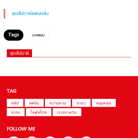
สุดสัปดาห์แฟนคลับ
นางแบบ
สุดสัปดาห์
TAG
คลิป
แฟชั่น
ความงาม
ดารา
หนุ่มหล่อ
ละคร
ไลฟ์สไตล์
ดวงรายวัน
FOLLOW ME