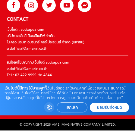
CONTACT
เว็บไซต์ : sudsapda.com
บริษัท เอเอ็มอี อิมเมจิเนทีฟ จำกัด
ในเครือ บริษัท อมรินทร์ คอร์เปอเรชั่นส์ จำกัด (มหาชน)
ssdofficial@amarin.co.th
สนใจลงโฆษณากับเว็บไซต์ sudsapda.com
ssdofficial@amarin.co.th
Tel : 02-422-9999 ต่อ 4844
เว็บไซต์นี้มีการใช้งานคุกกี้
เว็บไซต์ของเราใช้งานคุกกี้เพื่อช่วยเพิ่มประสบการณ์
ติดต่อแจ้งปัญหาหรือร้องเรียน
การใช้งานเว็บไซต์ให้สามารถใช้งานได้ดียิ่งขึ้น คุณสามารถเลือกที่จะยอมรับหรือ
ปฏิเสธการใช้งานคุกกี้ได้ง่ายๆ โดยการดูรายละเอียดเพิ่มเติมที่ “การตั้งค่าคุกกี้”
02-422-9999 ต่อ 4180
(จันทร์ – ศุกร์ เวลา 09.00 – 18.00 น)
ยกเลิก
ยอมรับทั้งหมด
bdcx@amarin.co.th
© COPYRIGHT 2026 AME IMAGINATIVE COMPANY LIMITED.