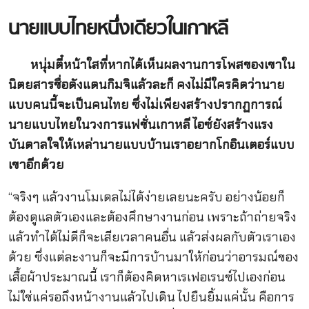
นายแบบไทยหนึ่งเดียวในเกาหลี
หนุ่มตี๋หน้าใสที่หากได้เห็นผลงานการโพสของเขาใน
นิตยสารชื่อดังแดนกิมจิแล้วละก็ คงไม่มีใครคิดว่านาย
แบบคนนี้จะเป็นคนไทย ซึ่งไม่เพียงสร้างปรากฏการณ์
นายแบบไทยในวงการแฟชั่นเกาหลี ไอซ์ยังสร้างแรง
บันดาลใจให้เหล่านายแบบบ้านเราอยากโกอินเตอร์แบบ
เขาอีกด้วย
“จริงๆ แล้วงานโมเดลไม่ได้ง่ายเลยนะครับ อย่างน้อยก็
ต้องดูแลตัวเองและต้องศึกษางานก่อน เพราะถ้าถ่ายจริง
แล้วทำได้ไม่ดีก็จะเสียเวลาคนอื่น แล้วส่งผลกับตัวเราเอง
ด้วย ซึ่งแต่ละงานก็จะมีการบ้านมาให้ก่อนว่าอารมณ์ของ
เสื้อผ้าประมาณนี้ เราก็ต้องคิดหาเรเฟอเรนซ์ไปเองก่อน
ไม่ใช่แค่รอถึงหน้างานแล้วไปเดิน ไปยืนยิ้มแค่นั้น คือการ