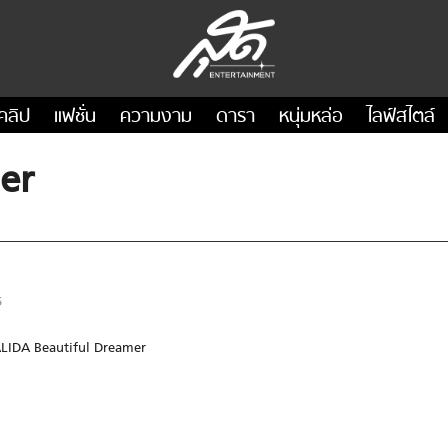
คลิป
แฟชั่น
ความงาม
ดารา
หนุ่มหล่อ
ไลฟ์สไตล์
er
5