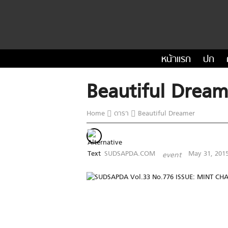
หน้าแรก
ปก
Beautiful Dream
Home
ดารา
Beautiful Dreamer
SUDSAPDA.COM
May 31, 201
event