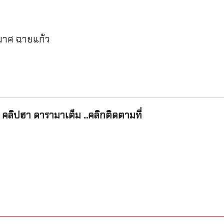
มาศ ฉายแก้ว
คลิปฮา ดารามาเต็ม ...คลิกติดตามที่