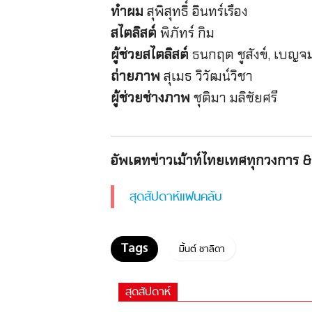
ทำผม
สุพิสุทธิ์ อินทร์เรือง
สไตลิสต์
พิภัทร์ กิม
ผู้ช่วยสไตลิสต์
ธนกฤต ชูสังข์, เบญจ
ถ่ายภาพ
สุเมธ วิวัฒน์วิชา
ผู้ช่วยช่างภาพ
ชุติมา มลิชัยศรี
อัพเดทข่าวเม้าท์ไทยเทศทุกวงการ & 
สุดสัปดาห์แฟนคลับ
มิ้นต์ ชาลิดา
สุดสัปดาห์