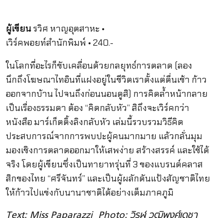
ผู้เขียน
รวิศ หาญอุตสาหะ •
เวิร์คพอยท์สำนักพิมพ์ • 240.-
ในโลกที่อะไรก็ขับเคลื่อนด้วยกลยุทธ์การตลาด (ลอง
นึกถึงโฆษณาไทอินที่แฝงอยู่ในชีวิตเราตั้งแต่ตื่นเช้า ก้าว
ออกจากบ้าน ไปจนถึงก่อนนอนดูสิ) การคิดล้ำหน้ากลาย
เป็นเรื่องธรรมดา ต้อง “คิดกลับหัว” สิถึงจะเวิร์คกว่า
หนังสือ มาร์เก็ตติ้งลิงกลับหัว เล่มนี้รวบรวมวิธีคิด
ประสบการณ์จากการพบปะผู้คนมากมาย แล้วกลั่นมุม
มองเชิงการตลาดออกมาให้เสพง่าย สร้างสรรค์ และใช้ได้
จริง โดยผู้เขียนซึ่งเป็นทายาทรุ่นที่ 3 ของแบรนด์คลาส
สิกของไทย “ศรีจันทร์” และเป็นผู้ผลักดันแป้งสัญชาติไทย
ให้ก้าวไปแข่งกับนานาชาติได้อย่างเต็มภาคภูมิ
Text: Miss Paparazzi Photo: วิรุฬ วุฒิพงศ์เดชา