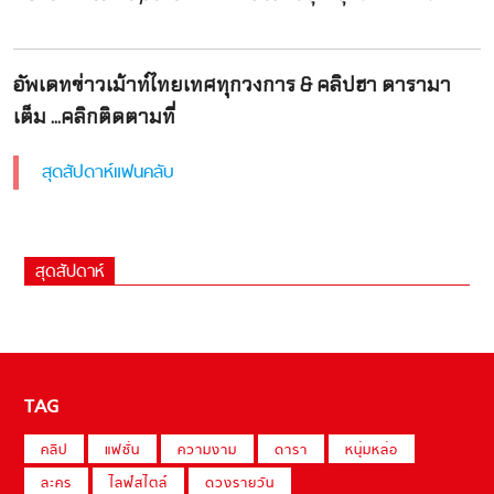
อัพเดทข่าวเม้าท์ไทยเทศทุกวงการ & คลิปฮา ดารามา
เต็ม ...คลิกติดตามที่
สุดสัปดาห์แฟนคลับ
สุดสัปดาห์
TAG
คลิป
แฟชั่น
ความงาม
ดารา
หนุ่มหล่อ
ละคร
ไลฟ์สไตล์
ดวงรายวัน