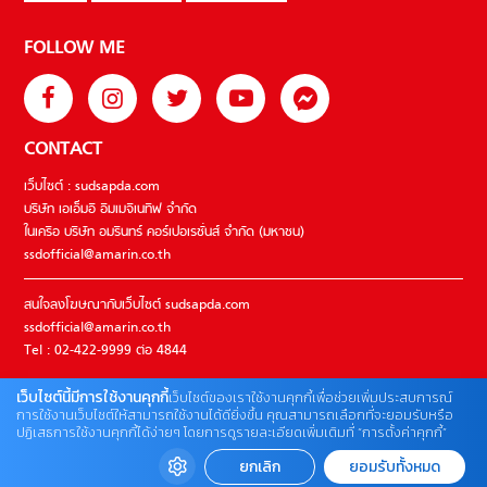
FOLLOW ME
CONTACT
เว็บไซต์ : sudsapda.com
บริษัท เอเอ็มอี อิมเมจิเนทีฟ จำกัด
ในเครือ บริษัท อมรินทร์ คอร์เปอเรชั่นส์ จำกัด (มหาชน)
ssdofficial@amarin.co.th
สนใจลงโฆษณากับเว็บไซต์ sudsapda.com
ssdofficial@amarin.co.th
Tel : 02-422-9999 ต่อ 4844
เว็บไซต์นี้มีการใช้งานคุกกี้
เว็บไซต์ของเราใช้งานคุกกี้เพื่อช่วยเพิ่มประสบการณ์
ติดต่อแจ้งปัญหาหรือร้องเรียน
การใช้งานเว็บไซต์ให้สามารถใช้งานได้ดียิ่งขึ้น คุณสามารถเลือกที่จะยอมรับหรือ
ปฏิเสธการใช้งานคุกกี้ได้ง่ายๆ โดยการดูรายละเอียดเพิ่มเติมที่ “การตั้งค่าคุกกี้”
02-422-9999 ต่อ 4180
(จันทร์ – ศุกร์ เวลา 09.00 – 18.00 น)
ยกเลิก
ยอมรับทั้งหมด
bdcx@amarin.co.th