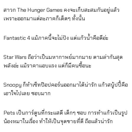
สาวก The Hunger Games คงจะเก็บสะสมกันอยู่แล้ว
เพราะออกมาแต่ละภาคก็เด็ดๆ ทั้งนั้น
Fantastic 4 แม้ภาคนี้จะไม่ปัง แต่แก้วน้ำคือดีอ่ะ
Star Wars ถือว่าเป็นมหากาพย์มากมาย ตามล่ากันสุด
พลังอ่ะ แม้ราคาแอบแรง แต่ก็มีคนซื้อนะ
Snoopy ก็ทำเซ็ทป๊อปคอร์นออกมาได้น่ารัก แก้วสนู้ปปี้คือ
เอาใจไปเลย ชอบมาก
Pets เป็นการ์ตูนที่กระแสดี เด็กๆ ชอบ การทำแก้วเป็นรูป
น้องหมาในเรื่อง ทำให้เป็นจุดขายที่ดี ถือแล้วน่ารัก