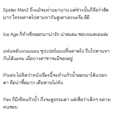
Spider Man2 ถึงแม้จะผ่านมานาน แต่ช่วงนั้นก็ถือว่าฮิต
มาก ใครพลาดไปตามหากันดูเอาเองนะจ๊ะ อิอิ
Ice Age ก็ทำเซ็ทออกมาน่ารัก น่าสะสม ชอบหมดเลยอ่ะ
แฟนคลับแบมแมน ซุปเปอร์แมนที่พลาดไป รีบไปตามหา
กันได้นะคะ เผื่อบางสาขาจะมีของอยู่
Pixels ไม่คิดว่าหนังเรื่องนี้จะทำแก้วน้ำออกมาได้แปลก
ตา คือน่าซื้อมาก เสียดายไม่ทัน
Pan ก็มีเซ็ทแก้วน้ำ ถึงจะดูธรรมดา แต่เชื่อว่าเด็กๆ หลาย
คนชอบ