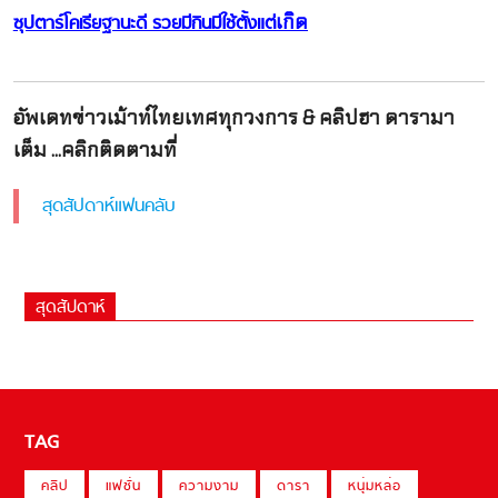
เกิด
ซุปตาร์โคเรียฐานะดี รวยมีกินมีใช้ตั้งแต่
อัพเดทข่าวเม้าท์ไทยเทศทุกวงการ & คลิปฮา ดารามา
เต็ม ...คลิกติดตามที่
สุดสัปดาห์แฟนคลับ
สุดสัปดาห์
TAG
คลิป
แฟชั่น
ความงาม
ดารา
หนุ่มหล่อ