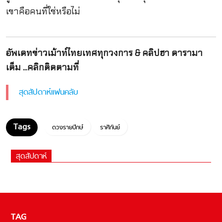
เขาคือคนที่ใช่หรือไม่
อัพเดทข่าวเม้าท์ไทยเทศทุกวงการ & คลิปฮา ดารามา
เต็ม ...คลิกติดตามที่
สุดสัปดาห์แฟนคลับ
ดวงรายปักษ์
ราศีกันย์
สุดสัปดาห์
TAG